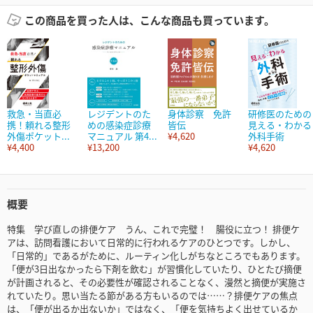
この商品を買った人は、こんな商品も買っています。
救急・当直必
レジデントのた
身体診察 免許
研修医のための
携！頼れる整形
めの感染症診療
皆伝
見える・わかる
外傷ポケット...
マニュアル 第4...
¥4,620
外科手術
¥4,400
¥13,200
¥4,620
概要
特集 学び直しの排便ケア うん、これで完璧！ 腸役に立つ！ 排便ケ
アは、訪問看護において日常的に行われるケアのひとつです。しかし、
「日常的」であるがために、ルーティン化しがちなところでもあります。
「便が3日出なかったら下剤を飲む」が習慣化していたり、ひとたび摘便
が計画されると、その必要性が確認されることなく、漫然と摘便が実施さ
れていたり。思い当たる節がある方もいるのでは……？排便ケアの焦点
は、「便が出るか出ないか」ではなく、「便を気持ちよく出せているか