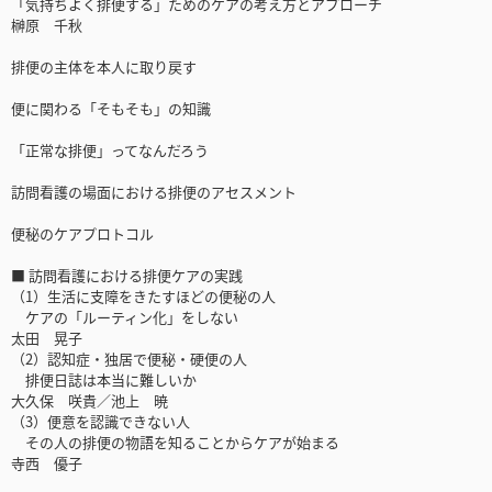
「気持ちよく排便する」ためのケアの考え方とアプローチ
榊原 千秋
排便の主体を本人に取り戻す
便に関わる「そもそも」の知識
「正常な排便」ってなんだろう
訪問看護の場面における排便のアセスメント
便秘のケアプロトコル
■ 訪問看護における排便ケアの実践
（1）生活に支障をきたすほどの便秘の人
ケアの「ルーティン化」をしない
太田 晃子
（2）認知症・独居で便秘・硬便の人
排便日誌は本当に難しいか
大久保 咲貴／池上 暁
（3）便意を認識できない人
その人の排便の物語を知ることからケアが始まる
寺西 優子