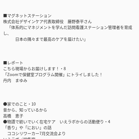
■マグネットステーション
株式会社デザインケア代表取締役 藤野泰平さん
「体系的にマネジメントを学んだ訪問看護ステーション管理者を育成
し、
日本の隅々まで最高のケアを届けたい」
■レポート
こちら現場からお届けします！・8
「Zoomで保健室プログラム開催」にトライしました！
丹内 まゆみ
●家でのこと・10
昔から、知っているから
高橋 恵子
●物語で紡いでいく在宅ケア いえラボからの活動便り・4
「香り」や「におい」の話
ココシリワーカー7月交流会より