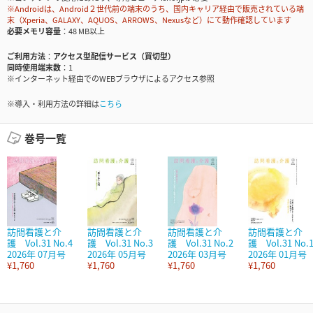
※Androidは、Android２世代前の端末のうち、国内キャリア経由で販売されている端
末（Xperia、GALAXY、AQUOS、ARROWS、Nexusなど）にて動作確認しています
必要メモリ容量
48 MB以上
ご利用方法
アクセス型配信サービス（買切型）
同時使用端末数
1
※インターネット経由でのWEBブラウザによるアクセス参照
※導入・利用方法の詳細は
こちら
巻号一覧
訪問看護と介
訪問看護と介
訪問看護と介
訪問看護と介
護 Vol.31 No.4
護 Vol.31 No.3
護 Vol.31 No.2
護 Vol.31 No.
2026年 07月号
2026年 05月号
2026年 03月号
2026年 01月号
¥1,760
¥1,760
¥1,760
¥1,760