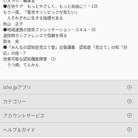
いえラボ／編集室
●在宅ケア もっとやさしく、もっと自由に！・135
もう一度、「東京オリンピックが見たい」
人それぞれに生きる指標がある
秋山 正子
●地域連携の技術ファシリテーション・スキル・10
退院時カンファレンスで信頼を得る
鈴木 央
●「みんなの認知症見立て塾」出張講義 認知症「見立て」の知「対
応」の技・7
改善可能な認知機能障害 （2）
うつ病、てんかん
isho.jpアプリ
カテゴリー
アカウントサービス
ヘルプ＆ガイド