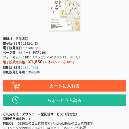
出版社
医学書院
電子版ISSN
1882-143X
電子版発売日
2020/10/05
ページ数
88ページ
判型
B5
フォーマット
PDF（パソコンへのダウンロード不可）
¥1,650
電子版販売価格：
(本体¥1,500＋税10％)
印刷版ISSN
1341-7045
印刷版発行年月
2020/09
カートに入れる
ちょっと立ち読み
ご利用方法
ダウンロード型配信サービス（買切型）
同時使用端末数
3
対応OS
iOS最新の２世代前まで / Android最新の２世代前まで
※コンテンツの使用にあたり、専用ビューアisho.jpが必要