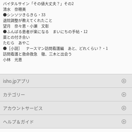
バイタルサイン「その値大丈夫？」その2
清水 奈穂美
●シンソツきらきら・33
退院調整が教えてくれたこと
望月 奈々恵・小瀬 文彰
●ふんばる患者が楽になる まいにちの手帖・12
薬との付き合い
たむら あやこ
●［小説］ ナースマン訪問看護編 あと、どれくらい？・1
訪問看護と救命救急 徹、三木と出会う
小林 光恵
isho.jpアプリ
カテゴリー
アカウントサービス
ヘルプ＆ガイド