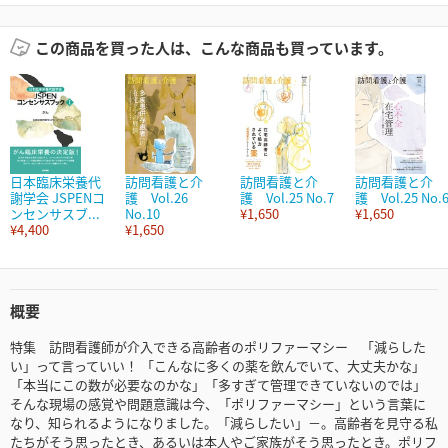
この商品を買った人は、こんな商品も買っています。
日本臨床栄養代
訪問看護と介
訪問看護と介
訪問看護と介
謝学会 JSPENコ
護 Vol.26
護 Vol.25 No.7
護 Vol.25 No.
ンセンサスブ...
No.10
¥1,650
¥1,650
¥4,400
¥1,650
概要
特集 訪問看護師が介入できる高齢者のポリファーマシー 「減らした
い」って言っていい！ 「こんなに多くの薬を飲んでいて、大丈夫かな」
「本当にこの数が必要なのかな」「多すぎて管理できていないのでは」
そんな現場の感覚や問題意識は今、「ポリファーマシー」という言葉に
なり、知られるようになりました。「減らしたい」－。高齢者を見守る私
たちがそう思ったとき、あるいは本人やご家族がそう思ったとき。ポリフ