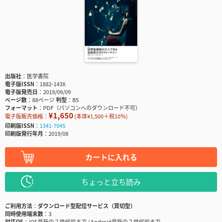
出版社
医学書院
電子版ISSN
1882-143X
電子版発売日
2019/09/09
ページ数
88ページ
判型
B5
フォーマット
PDF（パソコンへのダウンロード不可）
¥1,650
電子版販売価格：
(本体¥1,500＋税10％)
印刷版ISSN
1341-7045
印刷版発行年月
2019/08
カートに入れる
ちょっと立ち読み
ご利用方法
ダウンロード型配信サービス（買切型）
同時使用端末数
3
対応OS
iOS最新の２世代前まで / Android最新の２世代前まで