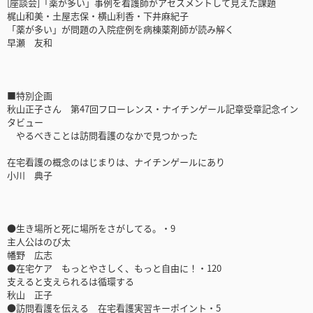
[座談会]「薬が多い」事例を看護師がアセスメントして見えた課題
梶山和美・土屋志保・横山利香・下井麻紀子
「薬が多い」が問題の入院症例を病棟薬剤師が読み解く
早瀬 友和
■特別企画
秋山正子さん 第47回フローレンス・ナイチンゲール記章受章記念イン
タビュー
やるべきことは訪問看護のなかで見つかった
在宅看護の概念のはじまりは、ナイチンゲールにあり
小川 典子
●生き場所と死に場所をさがしてる。・9
主人公はのび太
幡野 広志
●在宅ケア もっとやさしく、もっと自由に！・120
支えると支えられるは循環する
秋山 正子
●訪問看護を伝える 在宅看護実習キーポイント・5