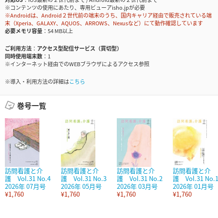
※コンテンツの使用にあたり、専用ビューアisho.jpが必要
※Androidは、Android２世代前の端末のうち、国内キャリア経由で販売されている端
末（Xperia、GALAXY、AQUOS、ARROWS、Nexusなど）にて動作確認しています
必要メモリ容量
54 MB以上
ご利用方法
アクセス型配信サービス（買切型）
同時使用端末数
1
※インターネット経由でのWEBブラウザによるアクセス参照
※導入・利用方法の詳細は
こちら
巻号一覧
訪問看護と介
訪問看護と介
訪問看護と介
訪問看護と介
護 Vol.31 No.4
護 Vol.31 No.3
護 Vol.31 No.2
護 Vol.31 No.
2026年 07月号
2026年 05月号
2026年 03月号
2026年 01月号
¥1,760
¥1,760
¥1,760
¥1,760