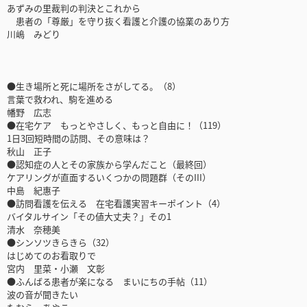
あずみの里裁判の判決とこれから
患者の「尊厳」を守り抜く看護と介護の協業のあり方
川嶋 みどり
●生き場所と死に場所をさがしてる。（8）
言葉で救われ、駒を進める
幡野 広志
●在宅ケア もっとやさしく、もっと自由に！（119）
1日3回短時間の訪問、その意味は？
秋山 正子
●認知症の人とその家族から学んだこと（最終回）
ケアリングが直面するいくつかの問題群（そのIII）
中島 紀惠子
●訪問看護を伝える 在宅看護実習キーポイント（4）
バイタルサイン「その値大丈夫？」その1
清水 奈穂美
●シンソツきらきら（32）
はじめてのお看取りで
宮内 里菜・小瀬 文彰
●ふんばる患者が楽になる まいにちの手帖（11）
波の音が聞きたい