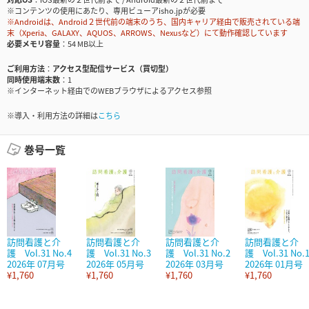
※コンテンツの使用にあたり、専用ビューアisho.jpが必要
※Androidは、Android２世代前の端末のうち、国内キャリア経由で販売されている端
末（Xperia、GALAXY、AQUOS、ARROWS、Nexusなど）にて動作確認しています
必要メモリ容量
54 MB以上
ご利用方法
アクセス型配信サービス（買切型）
同時使用端末数
1
※インターネット経由でのWEBブラウザによるアクセス参照
※導入・利用方法の詳細は
こちら
巻号一覧
訪問看護と介
訪問看護と介
訪問看護と介
訪問看護と介
護 Vol.31 No.4
護 Vol.31 No.3
護 Vol.31 No.2
護 Vol.31 No.
2026年 07月号
2026年 05月号
2026年 03月号
2026年 01月号
¥1,760
¥1,760
¥1,760
¥1,760