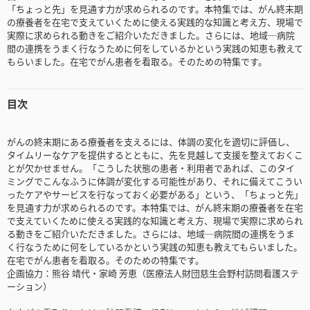
「ちょっと先」を見通す力が求められるのです。本特集では、がん終末期
の療養者を在宅で支えていくために使える実践的な知識と考え方、現場で
実際に求められる動きをご紹介いただきました。さらには、地域─病院
間の連携をうまく行なうために何をしているかという実践の知恵も教えて
もらいました。在宅でがん患者を看取る。そのための特集です。
目次
がんの終末期にある療養者を支えるには、体調の変化を適切に評価し、
タイムリーなケアを提供するとともに、先を見越して支援を整えておくこ
とが欠かせません。「こうした状態の患者・利用者であれば、このタイ
ミングでこんなふうに体調が変化する可能性があり、それに備えてこうい
ったケアやサービスを行なっておく必要がある」という、「ちょっと先」
を見通す力が求められるのです。本特集では、がん終末期の療養者を在宅
で支えていくために使える実践的な知識と考え方、現場で実際に求められ
る動きをご紹介いただきました。さらには、地域─病院間の連携をうま
く行なうために何をしているかという実践の知恵も教えてもらいました。
在宅でがん患者を看取る。そのための特集です。
企画協力：熊谷 靖代・家崎 芳恵（医療法人財団慈生会野村訪問看護ステ
ーション）