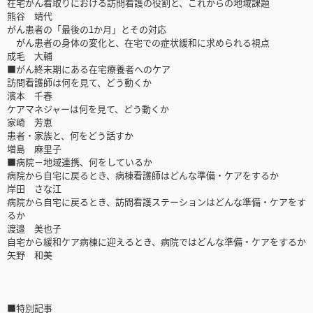
在宅がん看取りにおける訪問看護の役割と、これからの地域課題
熊谷 靖代
がん患者の「最後の1か月」とその対応
がん患者の身体の変化と、在宅での症状緩和に求められる視点
成毛 大輔
■がん終末期にある在宅療養者へのケア
訪問看護師は何を見て、どう動くか
濱本 千春
ケアマネジャーは何を見て、どう動くか
家崎 芳恵
患者・家族と、何をどう話すか
増島 麻里子
■病院－地域連携、何をしているか
病院から自宅に戻るとき、病棟看護師はどんな準備・ケアをするか
岸田 さな江
病院から自宅に戻るとき、訪問看護ステーションはどんな準備・ケアをす
るか
渡邉 美也子
自宅から緩和ケア病棟に迎えるとき、病院ではどんな準備・ケアをするか
矢野 和美
■特別記事