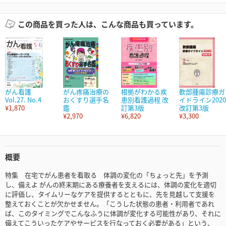
この商品を買った人は、こんな商品も買っています。
がん看護
がん疼痛治療の
根拠がわかる疾
軟部腫瘍診療ガ
Vol.27. No.4
おくすり選手名
患別看護過程 改
イドライン2020
¥1,870
鑑
訂第3版
改訂第3版
¥2,970
¥6,820
¥3,300
概要
特集 在宅でがん患者を看取る 体調の変化の「ちょっと先」を予測
し、備えよ がんの終末期にある療養者を支えるには、体調の変化を適切
に評価し、タイムリーなケアを提供するとともに、先を見越して支援を
整えておくことが欠かせません。「こうした状態の患者・利用者であれ
ば、このタイミングでこんなふうに体調が変化する可能性があり、それに
備えてこういったケアやサービスを行なっておく必要がある」という、