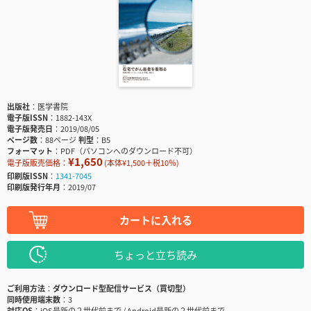
出版社
医学書院
電子版ISSN
1882-143X
電子版発売日
2019/08/05
ページ数
88ページ
判型
B5
フォーマット
PDF（パソコンへのダウンロード不可）
¥1,650
電子版販売価格：
(本体¥1,500＋税10％)
印刷版ISSN
1341-7045
印刷版発行年月
2019/07
カートに入れる
ちょっと立ち読み
ご利用方法
ダウンロード型配信サービス（買切型）
同時使用端末数
3
対応OS
iOS最新の２世代前まで / Android最新の２世代前まで