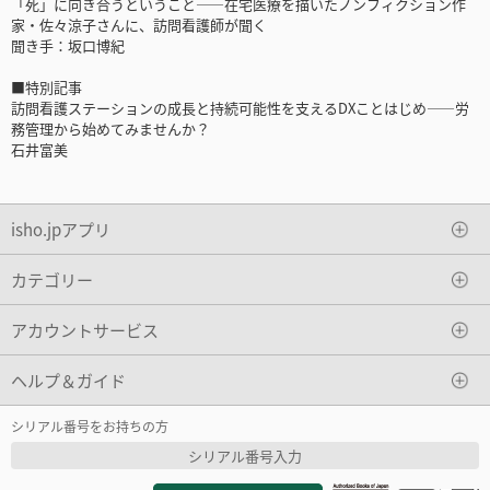
「死」に向き合うということ――在宅医療を描いたノンフィクション作
家・佐々涼子さんに、訪問看護師が聞く
聞き手：坂口博紀
■特別記事
訪問看護ステーションの成長と持続可能性を支えるDXことはじめ――労
務管理から始めてみませんか？
石井富美
isho.jpアプリ
カテゴリー
アカウントサービス
ヘルプ＆ガイド
シリアル番号をお持ちの方
シリアル番号入力