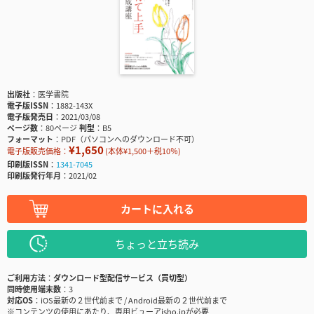
出版社
医学書院
電子版ISSN
1882-143X
電子版発売日
2021/03/08
ページ数
80ページ
判型
B5
フォーマット
PDF（パソコンへのダウンロード不可）
¥1,650
電子版販売価格：
(本体¥1,500＋税10％)
印刷版ISSN
1341-7045
印刷版発行年月
2021/02
カートに入れる
ちょっと立ち読み
ご利用方法
ダウンロード型配信サービス（買切型）
同時使用端末数
3
対応OS
iOS最新の２世代前まで / Android最新の２世代前まで
※コンテンツの使用にあたり、専用ビューアisho.jpが必要