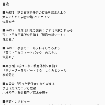
目次
■PART1 訪問看護新任者の特徴を踏まえよう
大人のための学習理論3つのポイント
佐藤直子
■PART2 育成は組織の課題！ まずは現状分析から
育て上手な事業所を目指す「組織分析シート」
佐藤直子
■PART3 事例でロールプレイしてみよう
「育て上手なフィードバック」のスキル
佐藤直子
■実例 働き続けられる教育体制を目指す
「サポーターをサポートする」しくみとツール
家崎芳恵
■座談会 「困った新任者」から考える
次世代育成のコツと展望
小林澄子／駒井和子／清水奈穂美
■巻頭インタビュー