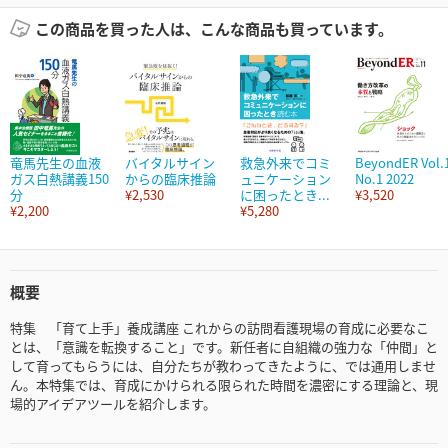
この商品を買った人は、こんな商品も買っています。
竜馬先生の血液
バイタルサイン
救急外来でコミ
BeyondER Vol.
ガス白熱講義150
からの臨床推論
ュニケーション
No.1 2022
分
¥2,530
に困ったとき...
¥3,520
¥2,200
¥5,280
概要
特集 「育て上手」養成講座 これからの訪問看護現場の育成に必要なこ
とは、「意識を転換すること」です。新任者に自組織の強力な「仲間」と
して育ってもらうには、自分たちが教わってきたように、では通用しませ
ん。本特集では、育成にかけられる限られた時間を濃密にする理論と、現
場的アイデアツールを紹介します。