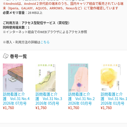
※Androidは、Android２世代前の端末のうち、国内キャリア経由で販売されている端
末（Xperia、GALAXY、AQUOS、ARROWS、Nexusなど）にて動作確認しています
必要メモリ容量
28 MB以上
ご利用方法
アクセス型配信サービス（買切型）
同時使用端末数
1
※インターネット経由でのWEBブラウザによるアクセス参照
※導入・利用方法の詳細は
こちら
巻号一覧
訪問看護と介
訪問看護と介
訪問看護と介
訪問看護と介
護 Vol.31 No.4
護 Vol.31 No.3
護 Vol.31 No.2
護 Vol.31 No.
2026年 07月号
2026年 05月号
2026年 03月号
2026年 01月号
¥1,760
¥1,760
¥1,760
¥1,760