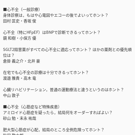
■心不全（一般診療）
身体診察は，もはや心電図やエコーの後でよいってホント？
田村 匡史・香坂 俊
心不全（特にHFpEF）はBNPで診断できるってホント？
鏡 和樹・小保方 優
SGLT2阻害薬がすべての心不全に適応ってホント？ ほかの薬剤との優先順
位は？
倉掛 義之介・北井 豪
在宅でも心不全の診療は十分できるってホント？
渡邉 雅貴・高木 竜
心臓リハビリテーション，普通の運動療法と違うというのはホント？
中山 敦子
■心不全（心筋症など特殊疾患）
アミロイド心筋症を疑ったら，結局何をオーダーすればよい？
砂山 勉・末永 祐哉
肥大型心筋症が心配，結局のところ全例危険ってホント？