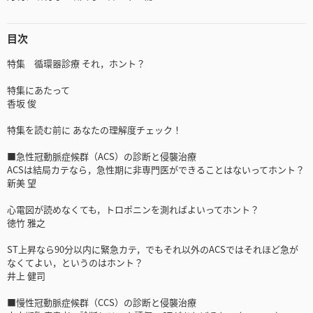
目次
特集 循環器診療 それ，ホント？
特集にあたって
香坂 俊
特集を読む前に あなたの理解度チェック！
■急性冠動脈症候群（ACS）の診断と侵襲治療
ACSは結局カテなら，急性期に非専門医ができることはないってホント？
新美 望
心電図が読めなくても，トロポニンを測ればよいってホント？
徳竹 雅之
ST上昇なら90分以内に緊急カテ，でもそれ以外のACSではそれほど急が
なくてよい，というのはホント？
井上 健司
■慢性冠動脈症候群（CCS）の診断と侵襲治療