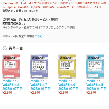
※Androidは、Android２世代前の端末のうち、国内キャリア経由で販売されている端
末（Xperia、GALAXY、AQUOS、ARROWS、Nexusなど）にて動作確認しています
必要メモリ容量
100 MB以上
ご利用方法
アクセス型配信サービス（買切型）
同時使用端末数
1
※インターネット経由でのWEBブラウザによるアクセス参照
※導入・利用方法の詳細は
こちら
巻号一覧
medicina
medicina
medicina
medicina
Vol.63 No.8
Vol.63 No.7
Vol.63 No.6
Vol.63 No.5
2026年 07月号
2026年 06月号
2026年 05月号
2026年 04月号
¥2,970
¥2,970
¥2,970
¥2,970