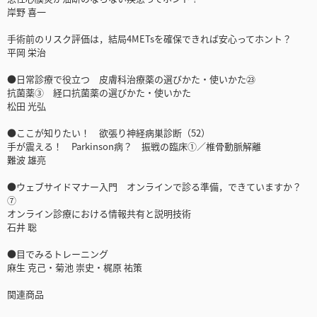
岸野 喜一
手術前のリスク評価は，結局4METsを確保できれば安心ってホント？
平岡 栄治
●日常診療で役立つ 皮膚科治療薬の選びかた・使いかた㉓
抗菌薬③ 経口抗菌薬の選びかた・使いかた
松田 光弘
●ここが知りたい！ 欲張り神経病巣診断（52）
手が震える！ Parkinson病？ 振戦の臨床①／椎骨動脈解離
難波 雄亮
●ウェブサイドマナー入門 オンラインで診る準備，できていますか？
⑦
オンライン診療における情報共有と説明技術
石井 聡
●目でみるトレーニング
麻生 克己・菊池 崇史・梶原 祐策
関連商品