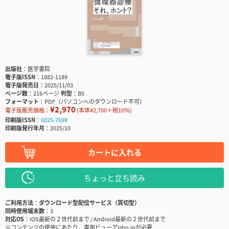
出版社
医学書院
電子版ISSN
1882-1189
電子版発売日
2025/11/03
ページ数
216ページ
判型
B5
フォーマット
PDF（パソコンへのダウンロード不可）
¥2,970
電子版販売価格：
(本体¥2,700＋税10％)
印刷版ISSN
0025-7699
印刷版発行年月
2025/10
カートに入れる
ちょっと立ち読み
ご利用方法
ダウンロード型配信サービス（買切型）
同時使用端末数
3
対応OS
iOS最新の２世代前まで / Android最新の２世代前まで
※コンテンツの使用にあたり、専用ビューアisho.jpが必要