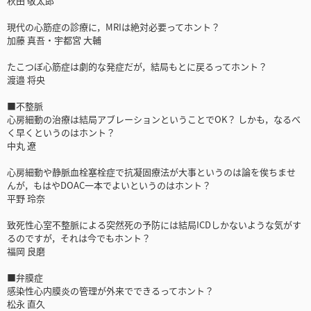
秋田 敬太郎
現代の心筋症の診療に，MRIは絶対必要ってホント？
加藤 真吾・宇都宮 大輔
たこつぼ心筋症は劇的な発症だが，結局もとに戻るってホント？
渡邉 将央
■不整脈
心房細動の治療は結局アブレーションということでOK？ しかも，なるべ
く早くというのはホント？
中丸 遼
心房細動や静脈血栓塞栓症で抗凝固療法が大事というのは論を俟ちませ
んが，もはやDOAC一本でよいというのはホント？
平野 玲奈
致死性心室不整脈による突然死の予防には結局ICDしかないような気がす
るのですが，それは今でもホント？
福岡 良磨
■弁膜症
感染性心内膜炎の管理が外来でできるってホント？
松永 直久