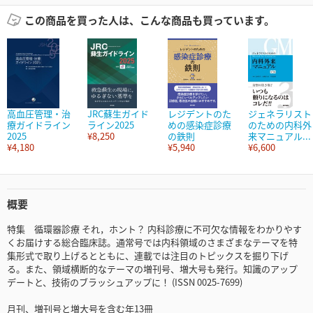
この商品を買った人は、こんな商品も買っています。
高血圧管理・治
JRC蘇生ガイド
レジデントのた
ジェネラリスト
療ガイドライン
ライン2025
めの感染症診療
のための内科外
2025
¥8,250
の鉄則
来マニュアル...
¥4,180
¥5,940
¥6,600
概要
特集 循環器診療 それ，ホント？ 内科診療に不可欠な情報をわかりやす
くお届けする総合臨床誌。通常号では内科領域のさまざまなテーマを特
集形式で取り上げるとともに、連載では注目のトピックスを掘り下げ
る。また、領域横断的なテーマの増刊号、増大号も発行。知識のアップ
デートと、技術のブラッシュアップに！ (ISSN 0025-7699)
月刊、増刊号と増大号を含む年13冊