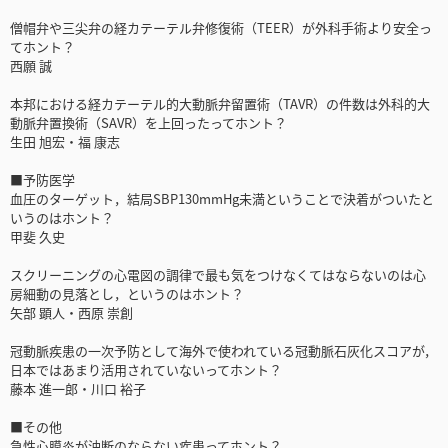
僧帽弁や三尖弁の経カテーテル弁修復術（TEER）が外科手術より安全っ
てホント？
西願 誠
本邦における経カテーテル的大動脈弁留置術（TAVR）の件数は外科的大
動脈弁置換術（SAVR）を上回ったってホント？
生田 旭宏・福 康志
■予防医学
血圧のターゲット，結局SBP130mmHg未満ということで決着がついたと
いうのはホント？
甲斐 久史
スクリーニングの心電図の調律で最も気をつけなくてはならないのは心
房細動の見落とし，というのはホント？
矢部 顕人・西原 崇創
冠動脈疾患の一次予防として海外で使われている冠動脈石灰化スコアが，
日本ではあまり活用されていないってホント？
藤本 進一郎・川口 裕子
■その他
急性心膜炎が油断のならない疾患ってホント？