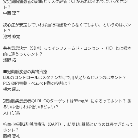
安定期胸痛患者の診断とリスク評価：CTがあればそれでよいってホン
ト？
中西 理子
狭心症が安定していれば血行再建をやらなくてもよい，というのはホン
ト？
池村 修寛
共有意思決定（SDM）ってインフォームド・コンセント（IC）とは根本
的に違うってホント？
浅野 拓
■冠動脈疾患の薬物治療
LDLのコントロールはスタチンだけで用が足りるというのはホント？
PCSK9阻害薬・ベムペド酸の役割は？
植木 康志
冠動脈疾患患者のLDL-Cのターゲットは55mg/dLになるってホント？ あ
るいは低ければ低いほどよい？
大山 宗馬
抗血小板薬2剤併用療法（DAPT），結局1年継続というのは長すぎたって
ホント？
藤崎 智礼