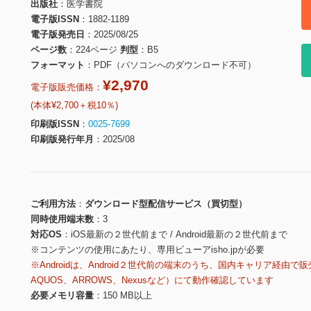
出版社
医学書院
電子版ISSN
1882-1189
電子版発売日
2025/08/25
ページ数
224ページ
判型
B5
フォーマット
PDF（パソコンへのダウンロード不可）
¥2,970
電子版販売価格：
(本体¥2,700＋税10％)
印刷版ISSN
0025-7699
印刷版発行年月
2025/08
ご利用方法
ダウンロード型配信サービス（買切型）
同時使用端末数
3
対応OS
iOS最新の２世代前まで / Android最新の２世代前まで
※コンテンツの使用にあたり、専用ビューアisho.jpが必要
※Androidは、Android２世代前の端末のうち、国内キャリア経由で販
AQUOS、ARROWS、Nexusなど）にて動作確認しています
必要メモリ容量
150 MB以上