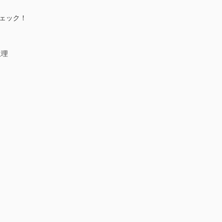
ェック！
生理