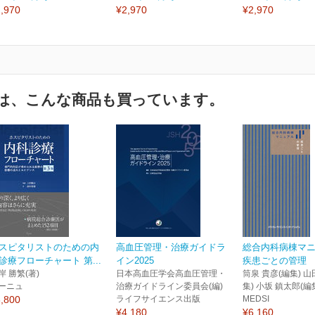
,970
¥2,970
¥2,970
は、こんな商品も買っています。
スピタリストのための内
高血圧管理・治療ガイドラ
総合内科病棟マ
診療フローチャート 第...
イン2025
疾患ごとの管理
岸 勝繁(著)
日本高血圧学会高血圧管理・
筒泉 貴彦(編集) 山
ーニュ
治療ガイドライン委員会(編)
集) 小坂 鎮太郎(編
,800
ライフサイエンス出版
MEDSI
¥4,180
¥6,160