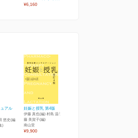
¥6,160
¥2,970
¥
ニュアル
妊娠と授乳 第4版
伊藤 真也(編) 村島 温子(編) 後
藤 美賀子(編)
田 悠史(編
南山堂
集)
¥9,900