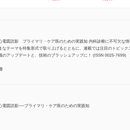
心電図読影 プライマリ・ケア医のための実践知 内科診療に不可欠な
まなテーマを特集形式で取り上げるとともに、連載では注目のトピック
ップデートと、技術のブラッシュアップに！ (ISSN 0025-7699)
冊
心電図読影──プライマリ・ケア医のための実践知