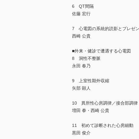
6 QT間隔
佐藤 宏行
7 心電図の系統的読影とプレゼ
西崎 公貴
■外来・健診で遭遇する心電図
8 洞性不整脈
永田 春乃
9 上室性期外収縮
矢部 顕人
10 異所性心房調律／接合部調律
増田 拳・西崎 公貴
11 初めて診断された心房細動
黒田 俊介