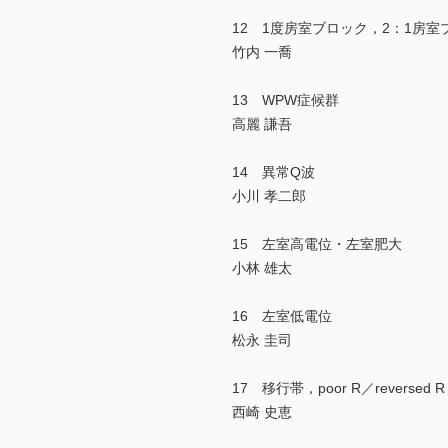
12 1度房室ブロック，2：1房室
竹内 一喬
13 WPW症候群
高麗 謙吾
14 異常Q波
小川 孝二郎
15 左室高電位・左室肥大
小林 雄太
16 左室低電位
松永 圭司
17 移行帯，poor R／reversed R w
西崎 史恵