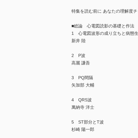
特集を読む前に あなたの理解度チ
■総論 心電図読影の基礎と作法
1 心電図波形の成り立ちと病態
新井 陸
2 P波
高麗 謙吾
3 PQ間隔
矢加部 大輔
4 QRS波
萬納寺 洋士
5 ST部分とT波
杉崎 陽一郎