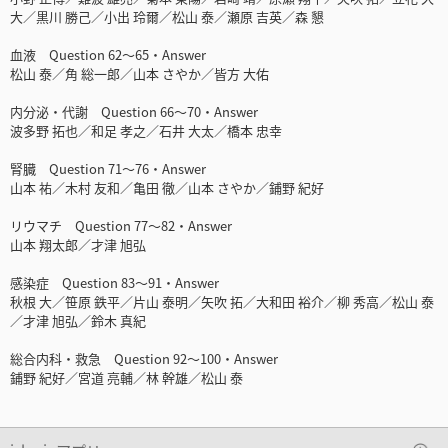
大／黒川 勝己／小出 玲爾／松山 泰／瀬原 吉英／森 懇
血液 Question 62～65・Answer
松山 泰／角 総一郎／山本 さやか／皆方 大佑
内分泌・代謝 Question 66～70・Answer
波多野 拓也／和足 孝之／石井 大太／橋本 忠幸
腎臓 Question 71～76・Answer
山本 祐／木村 友和／亀田 徹／山本 さやか／鋪野 紀好
リウマチ Question 77～82・Answer
山本 翔太郎／才津 旭弘
感染症 Question 83～91・Answer
秋根 大／笹原 鉄平／片山 泰明／矢吹 拓／大和田 裕介／柳 秀高／松山 泰
／才津 旭弘／鈴木 真紀
総合内科・救急 Question 92～100・Answer
鋪野 紀好／宮道 亮輔／林 幹雄／松山 泰