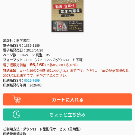
出版社
医学書院
電子版ISSN
1882-1189
電子版発売日
2026/04/20
ページ数
336ページ
判型
B5
フォーマット
PDF（パソコンへのダウンロード不可）
¥6,160
電子版販売価格：
(本体¥5,600＋税10％)
特記事項
Web付録の公開期間は2029/03/31までです。ただし、iPaxの配信期限のみ、
2027/03/31までです。何卒ご了承ください。
印刷版ISSN
0025-7699
印刷版発行年月
2026/03
カートに入れる
ちょっと立ち読み
ご利用方法
ダウンロード型配信サービス（買切型）
同時使用端末数
3