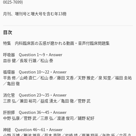
0025-7699)
月刊、増刊号と増大号を含む年13冊
目次
特集 内科臨床医の五感が磨かれる動画・音声付臨床問題集
呼吸器 Question 1～9・Answer
皿谷 健／長坂 行雄／松山 泰
循環器 Question 10～22・Answer
平島 修／山崎 直仁／松山 泰／藤田 文香／天野 雅史／泉 知里／福田 圭祐
／亀田 徹
消化管 Question 23～35・Answer
三原 弘／兼田 裕司／益成 湧太／亀田 徹／菅野 武
肝胆膵 Question 36～45・Answer
中野 弘康／菅野 武／三原 弘／渡邊 俊司／鋪野 紀好
神経 Question 46～61・Answer
小野 正博／難波 雄亮／菊本 東陽／岩崎 靖／原瀬 翔平／矢吹 拓／立花 久