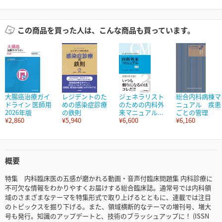
この商品を買った人は、こんな商品も買っています。
大腸癌治療ガイ
レジデントのた
ジェネラリスト
総合内科病棟マ
ドライン 医師用
めの感染症診療
のための内科外
ニュアル 疾患
2026年版
の鉄則
来マニュアル...
ごとの管理
¥2,860
¥5,940
¥6,600
¥6,160
概要
特集 内科臨床医の五感が磨かれる動画・音声付臨床問題集 内科診療に
不可欠な情報をわかりやすくお届けする総合臨床誌。通常号では内科領
域のさまざまなテーマを特集形式で取り上げるとともに、連載では注目
のトピックスを掘り下げる。また、領域横断的なテーマの増刊号、増大
号も発行。知識のアップデートと、技術のブラッシュアップに！ (ISSN