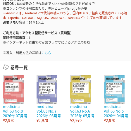
対応OS
iOS最新の２世代前まで / Android最新の２世代前まで
※コンテンツの使用にあたり、専用ビューアisho.jpが必要
※Androidは、Android２世代前の端末のうち、国内キャリア経由で販売されている端
末（Xperia、GALAXY、AQUOS、ARROWS、Nexusなど）にて動作確認しています
必要メモリ容量
54 MB以上
ご利用方法
アクセス型配信サービス（買切型）
同時使用端末数
1
※インターネット経由でのWEBブラウザによるアクセス参照
※導入・利用方法の詳細は
こちら
巻号一覧
medicina
medicina
medicina
medicina
Vol.63 No.8
Vol.63 No.7
Vol.63 No.6
Vol.63 No.5
2026年 07月号
2026年 06月号
2026年 05月号
2026年 04月号
¥2,970
¥2,970
¥2,970
¥2,970