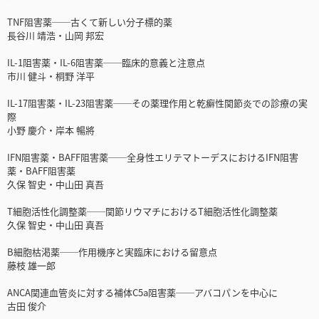
TNF阻害薬──古くて新しい分子標的薬
長谷川 靖浩・山岡 邦宏
IL-1阻害薬・IL-6阻害薬──臨床的意義と注意点
市川 健斗・桐野 洋平
IL-17阻害薬・IL-23阻害薬──その薬理作用と乾癬性関節炎での診療の実
際
小野 慶介・岸本 暢將
IFN阻害薬・BAFF阻害薬──全身性エリテマトーデスにおけるIFN阻害
薬・BAFF阻害薬
久保 智史・中山田 真吾
T細胞活性化調整薬──関節リウマチにおけるT細胞活性化調整薬
久保 智史・中山田 真吾
B細胞枯渇薬──作用機序と実臨床における留意点
藤枝 雄一郎
ANCA関連血管炎に対する補体C5a阻害薬──アバコパンを中心に
古田 俊介