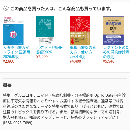
この商品を買った人は、こんな商品も買っています。
大腸癌治療ガイ
ポケット呼吸器
緩和治療薬の考
レジデントのた
ドライン 医師用
診療2026
え方、使い方
めの感染症診療
2026年版
¥2,200
ver.4 4版
の鉄則
¥2,860
¥4,400
¥5,940
概要
特集 グルココルチコイド・免疫抑制薬・分子標的薬 Up To Date 内科診
療に不可欠な情報をわかりやすくお届けする総合臨床誌。通常号では内
科領域のさまざまなテーマを特集形式で取り上げるとともに、連載では
注目のトピックスを掘り下げる。また、領域横断的なテーマの増刊号、
増大号も発行。知識のアップデートと、技術のブラッシュアップに！
(ISSN 0025-7699)