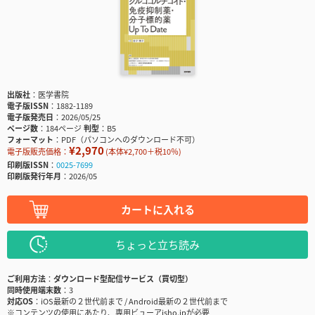
出版社
医学書院
電子版ISSN
1882-1189
電子版発売日
2026/05/25
ページ数
184ページ
判型
B5
フォーマット
PDF（パソコンへのダウンロード不可）
¥2,970
電子版販売価格：
(本体¥2,700＋税10％)
印刷版ISSN
0025-7699
印刷版発行年月
2026/05
カートに入れる
ちょっと立ち読み
ご利用方法
ダウンロード型配信サービス（買切型）
同時使用端末数
3
対応OS
iOS最新の２世代前まで / Android最新の２世代前まで
※コンテンツの使用にあたり、専用ビューアisho.jpが必要