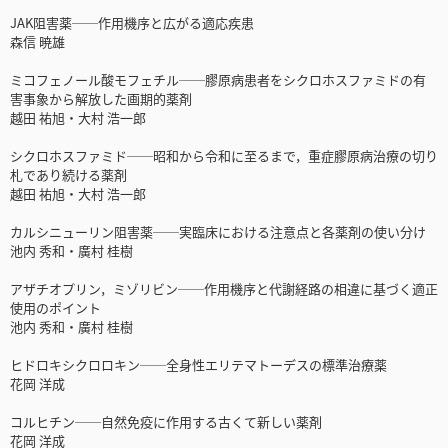
JAK阻害薬──作用機序と広がる適応疾患
森信 暁雄
ミコフェノール酸モフェチル──膠原病患者をシクロホスファミドの有
害事象から解放した画期的薬剤
越田 祐旭・大村 浩一郎
シクロホスファミド──昭和から令和に至るまで，重症膠原病治療の切り
札であり続ける薬剤
越田 祐旭・大村 浩一郎
カルシニューリン阻害薬──実臨床における注意点と各薬剤の使い分け
池内 秀和・廣村 桂樹
アザチオプリン，ミゾリビン──作用機序と代謝経路の相違に基づく適正
使用のポイント
池内 秀和・廣村 桂樹
ヒドロキシクロロキン──全身性エリテマトーデスの標準治療薬
花岡 洋成
コルヒチン──自然免疫に作用する古くて新しい薬剤
花岡 洋成