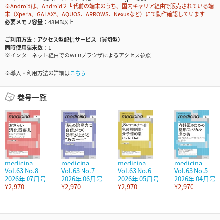
※Androidは、Android２世代前の端末のうち、国内キャリア経由で販売されている端
末（Xperia、GALAXY、AQUOS、ARROWS、Nexusなど）にて動作確認しています
必要メモリ容量
48 MB以上
ご利用方法
アクセス型配信サービス（買切型）
同時使用端末数
1
※インターネット経由でのWEBブラウザによるアクセス参照
※導入・利用方法の詳細は
こちら
巻号一覧
medicina
medicina
medicina
medicina
Vol.63 No.8
Vol.63 No.7
Vol.63 No.6
Vol.63 No.5
2026年 07月号
2026年 06月号
2026年 05月号
2026年 04月号
¥2,970
¥2,970
¥2,970
¥2,970