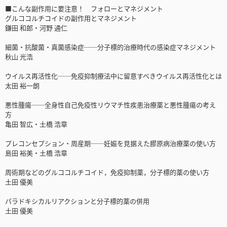
■こんな副作用に要注意！ フォローとマネジメント
グルココルチコイドの副作用とマネジメント
鎌田 和郎・河野 通仁
細菌・抗酸菌・真菌感染症──分子標的治療時代の感染症マネジメント
秋山 光浩
ウイルス再活性化──免疫抑制療法中に留意すべきウイルス再活性化とは
太田 裕一朗
悪性腫瘍──全身性自己免疫性リウマチ性疾患治療薬と悪性腫瘍の考え
方
亀田 智広・土橋 浩章
プレコンセプション・周産期──妊娠を見据えた膠原病治療薬の使い方
島田 裕美・土橋 浩章
周術期などのグルココルチコイド，免疫抑制薬，分子標的薬の使い方
土田 優美
パラドキシカルリアクションと分子標的薬の併用
土田 優美