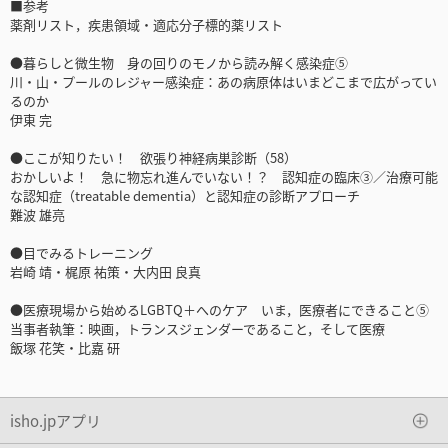
■参考
薬剤リスト，疾患領域・適応分子標的薬リスト
●暮らしと微生物 身の回りのモノから読み解く感染症⑤
川・山・プールのレジャー感染症：あの病原体はいまどこまで広がってい
るのか
伊東 完
●ここが知りたい！ 欲張り神経病巣診断（58）
おかしいよ！ 急に物忘れ進んでいない！？ 認知症の臨床③／治療可能
な認知症（treatable dementia）と認知症の診断アプローチ
難波 雄亮
●目でみるトレーニング
岩崎 靖・梶原 祐策・大内田 良真
●医療現場から始めるLGBTQ＋へのケア いま，医療者にできること⑤
当事者執筆：映画，トランスジェンダーであること，そして医療
飯塚 花笑・比嘉 研
isho.jpアプリ