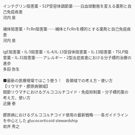
インテグリン阻害薬・S1P受容体調節薬──白血球動態を変える薬剤と自
己免疫疾患
河内 泉
補体阻害薬・FcRn阻害薬──補体とFcRnを標的とする薬剤と自己免疫疾
患
河内 泉
IgE阻害薬・IL-5阻害薬・IL-4/IL-13受容体阻害薬・IL-13阻害薬・TSLP阻
害薬・IL-31阻害薬──アレルギー・2型炎症疾患における分子標的治療の
進歩
多田 弥生
■最新の医療現場ではこう使う！ 各領域での考え方・使い方
【リウマチ・膠原病領域】
関節リウマチにおけるグルココルチコイド・免疫抑制薬・分子標的薬の
考え方，使い方
近藤 泰
膠原病におけるグルココルチコイド使用の最新戦略──各ガイドライン
を中心とした glucocorticoid stewardship
岩井 秀之