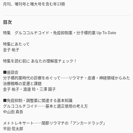
月刊、増刊号と増大号を含む年13冊
目次
特集 グルココルチコイド・免疫抑制薬・分子標的薬 Up To Date
特集にあたって
金子 祐子
特集を読む前に あなたの理解度チェック！
■座談会
分子標的薬時代の診療をめぐって──リウマチ・皮膚・神経領域からみた
治療戦略の変遷と課題
金子 祐子・渡邉 玲・三澤 園子
■免疫抑制・調整薬に関連する基本知識
グルココルチコイド──基本と適正使用の考え方
中山田 真吾
メトトレキサート──関節リウマチの「アンカードラッグ」
平田 信太郎