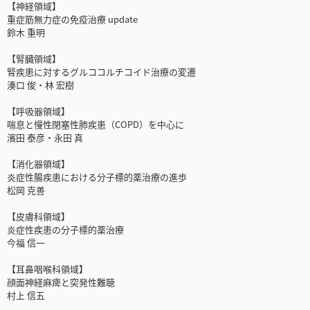
【神経領域】
重症筋無力症の免疫治療 update
鈴木 重明
【腎臓領域】
腎疾患に対するグルココルチコイド治療の変遷
湊口 俊・林 宏樹
【呼吸器領域】
喘息と慢性閉塞性肺疾患（COPD）を中心に
濱田 泰彦・永田 真
【消化器領域】
炎症性腸疾患における分子標的薬治療の進歩
松岡 克善
【皮膚科領域】
炎症性疾患の分子標的薬治療
今福 信一
【耳鼻咽喉科領域】
顔面神経麻痺と突発性難聴
村上 信五