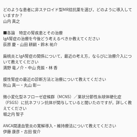
どのような患者に非ステロイド型MR拮抗薬を選び，どのように導入して
いますか？
山内 真之
■各論 特定の腎疾患とその治療
IgA腎症の治療を今後どう考えるべきか教えてください
荻原 慶・山田 耕嗣・鈴木 祐介
扁桃炎とIgA腎症の関係について，最近の考え方，ならびに治療介入につ
いて教えてください
満野 竜ノ介・中山 尭振・林 香
膜性腎症の最近の診断方法と治療について教えてください
秋山 真一・丸山 彰一
微小変化型ネフローゼ症候群（MCNS）／巣状分節性糸球体硬化症
（FSGS）に抗ネフリン抗体が関与していると聞いたのですが，詳しく教
えてください
堀之内 智子
ANCA関連血管炎の寛解導入・維持療法について教えてください
伊藤 康彦・古田 俊介