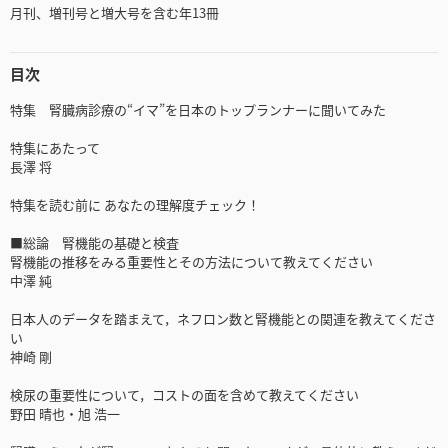
月刊、増刊号と増大号を含む年13冊
目次
特集 腎臓病診療の“イマ”を日本のトップランナーに聞いてみた
特集にあたって
長澤 将
特集を読む前に あなたの理解度チェック！
■総論 腎機能の基礎と検査
腎機能の推移をみる重要性とその方法について教えてください
中澤 純
日本人のデータを踏まえて，ネフロン数と腎機能との関連を教えてくださ
い
神崎 剛
検尿の重要性について，コストの面を含めて教えてください
野田 晴也・旭 浩一