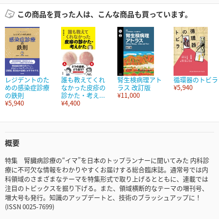
この商品を買った人は、こんな商品も買っています。
レジデントのた
誰も教えてくれ
腎生検病理アト
循環器のトビラ
めの感染症診療
なかった皮疹の
ラス 改訂版
¥5,940
の鉄則
診かた・考え...
¥11,000
¥5,940
¥4,400
概要
特集 腎臓病診療の“イマ”を日本のトップランナーに聞いてみた 内科診
療に不可欠な情報をわかりやすくお届けする総合臨床誌。通常号では内
科領域のさまざまなテーマを特集形式で取り上げるとともに、連載では
注目のトピックスを掘り下げる。また、領域横断的なテーマの増刊号、
増大号も発行。知識のアップデートと、技術のブラッシュアップに！
(ISSN 0025-7699)