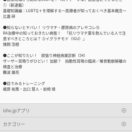
①（新連載）
基礎知識編：LGBTQ＋を理解する～医療者が知っておくべき基本概念～
比嘉 研
●知らないとヤバい！ リウマチ・膠原病のアレやコレ⑬
RA治療中の知っておきたい病態！ 「抗リウマチ薬を飲んでいる人で注
意すべきところとは？ ③イグラチモド（IGU）」
猪飼 浩樹
●ここが知りたい！ 欲張り神経病巣診断（54）
ザーザー耳鳴りがひどい！ 加齢？ 拍動性耳鳴の臨床／椎骨動脈解離の
検査と治療
難波 雄亮
●目でみるトレーニング
梶原 祐策・出口 慧人・岩崎 靖
isho.jpアプリ
カテゴリー