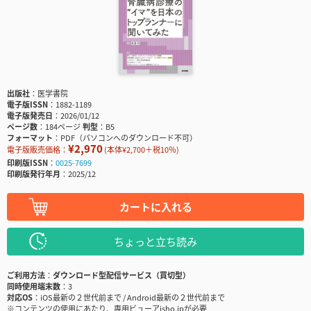
出版社
医学書院
電子版ISSN
1882-1189
電子版発売日
2026/01/12
ページ数
184ページ
判型
B5
フォーマット
PDF（パソコンへのダウンロード不可）
¥2,970
電子版販売価格：
(本体¥2,700＋税10％)
印刷版ISSN
0025-7699
印刷版発行年月
2025/12
カートに入れる
ちょっと立ち読み
ご利用方法
ダウンロード型配信サービス（買切型）
同時使用端末数
3
対応OS
iOS最新の２世代前まで / Android最新の２世代前まで
※コンテンツの使用にあたり、専用ビューアisho.jpが必要