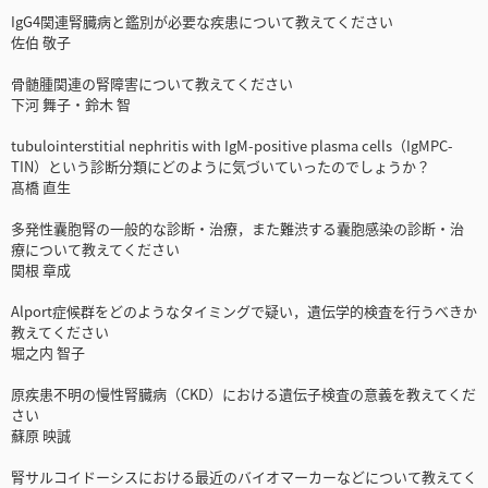
IgG4関連腎臓病と鑑別が必要な疾患について教えてください
佐伯 敬子
骨髄腫関連の腎障害について教えてください
下河 舞子・鈴木 智
tubulointerstitial nephritis with IgM-positive plasma cells（IgMPC-
TIN）という診断分類にどのように気づいていったのでしょうか？
髙橋 直生
多発性囊胞腎の一般的な診断・治療，また難渋する囊胞感染の診断・治
療について教えてください
関根 章成
Alport症候群をどのようなタイミングで疑い，遺伝学的検査を行うべきか
教えてください
堀之内 智子
原疾患不明の慢性腎臓病（CKD）における遺伝子検査の意義を教えてくだ
さい
蘇原 映誠
腎サルコイドーシスにおける最近のバイオマーカーなどについて教えてく