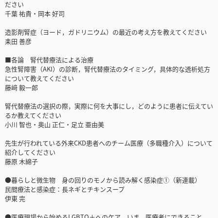
ださい
千葉 祐貴・岡本 好司
造影剤腎症（ヨード，ガドリニウム）の最近の考え方を教えてください
耒田 善彦
■各論 腎代替療法による治療
急性腎障害（AKI）の診断，腎代替療法のタイミング，具体的な透析処方
について教えてください
藤﨑 毅一郎
腎代替療法の選択の際，実際に何を大事にし，どのように患者に伝えてい
るか教えてください
小川 智也・奥山 正仁・足立 亜由美
先生が行われている外来CKD患者へのチーム医療（多職種介入）について
紹介してください
藤原 木綿子
●暮らしと微生物 身の回りのモノから読み解く感染症①（新連載）
民間療法と感染症：長ネギとチキンスープ
伊東 完
●医療現場から始めるLGBTQ＋へのケア いま，医療者にできること