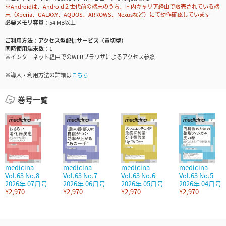
※Androidは、Android２世代前の端末のうち、国内キャリア経由で販売されている端
末（Xperia、GALAXY、AQUOS、ARROWS、Nexusなど）にて動作確認しています
必要メモリ容量
54 MB以上
ご利用方法
アクセス型配信サービス（買切型）
同時使用端末数
1
※インターネット経由でのWEBブラウザによるアクセス参照
※導入・利用方法の詳細は
こちら
巻号一覧
medicina
medicina
medicina
medicina
Vol.63 No.8
Vol.63 No.7
Vol.63 No.6
Vol.63 No.5
2026年 07月号
2026年 06月号
2026年 05月号
2026年 04月号
¥2,970
¥2,970
¥2,970
¥2,970