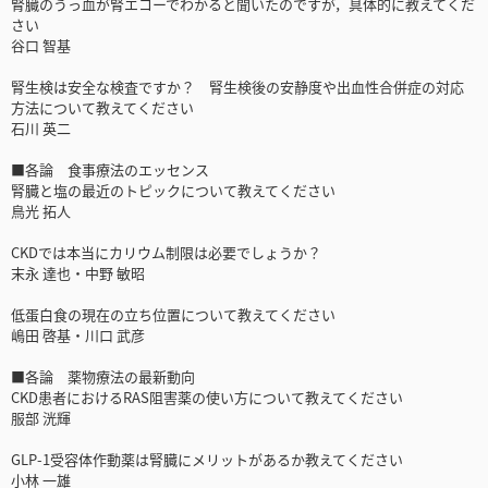
腎臓のうっ血が腎エコーでわかると聞いたのですが，具体的に教えてくだ
さい
谷口 智基
腎生検は安全な検査ですか？ 腎生検後の安静度や出血性合併症の対応
方法について教えてください
石川 英二
■各論 食事療法のエッセンス
腎臓と塩の最近のトピックについて教えてください
鳥光 拓人
CKDでは本当にカリウム制限は必要でしょうか？
末永 達也・中野 敏昭
低蛋白食の現在の立ち位置について教えてください
嶋田 啓基・川口 武彦
■各論 薬物療法の最新動向
CKD患者におけるRAS阻害薬の使い方について教えてください
服部 洸輝
GLP-1受容体作動薬は腎臓にメリットがあるか教えてください
小林 一雄