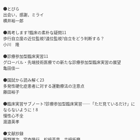
●とびら
出会い，感謝，ミライ
横井裕一郎
●再考します?臨床の素朴な疑問11
歩行自立度の近位監視?遠位監視?自立をどう判断する？
小川 隆
●診療参加型臨床実習11
グローバル・先端技術医療での新たな診療参加型臨床実習の展望
亀田佳一
●国試から読み解く23
多発性硬化症患者に対する運動療法の注意点
藤田裕子
●臨床実習サブノート?診療参加型臨床実習――「ただ見ているだけ」に
ならないように！8
慢性心不全
渡邉英孝
●文献抄録
藤野雄次，宮森隆行，松﨑英章，吉﨑拓磨