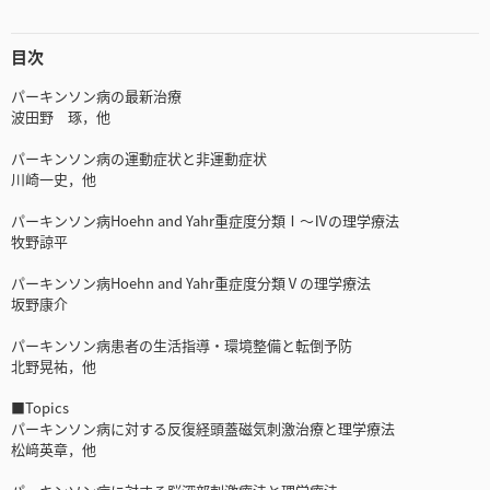
目次
パーキンソン病の最新治療
波田野 琢，他
パーキンソン病の運動症状と非運動症状
川崎一史，他
パーキンソン病Hoehn and Yahr重症度分類Ⅰ～Ⅳの理学療法
牧野諒平
パーキンソン病Hoehn and Yahr重症度分類Ⅴの理学療法
坂野康介
パーキンソン病患者の生活指導・環境整備と転倒予防
北野晃祐，他
■Topics
パーキンソン病に対する反復経頭蓋磁気刺激治療と理学療法
松﨑英章，他