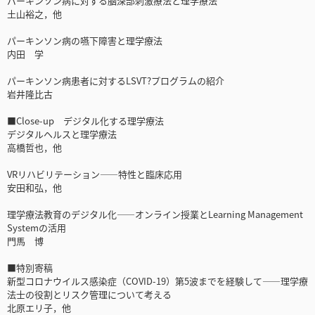
パーキンソン病に対する脳深部刺激療法と理学療法
土山裕之，他
パーキンソン病の嚥下障害と理学療法
内田 学
パーキンソン病患者に対するLSVT?プログラムの紹介
岩井隆比古
■Close-up デジタル化する理学療法
デジタルヘルスと理学療法
高橋哲也，他
VRリハビリテーション――特性と臨床応用
安田和弘，他
理学療法教育のデジタル化――オンライン授業とLearning Management
Systemの活用
門馬 博
■特別寄稿
新型コロナウイルス感染症（COVID-19）第5波までを経験して――理学療
法士の役割とリスク管理について考える
北原エリ子，他