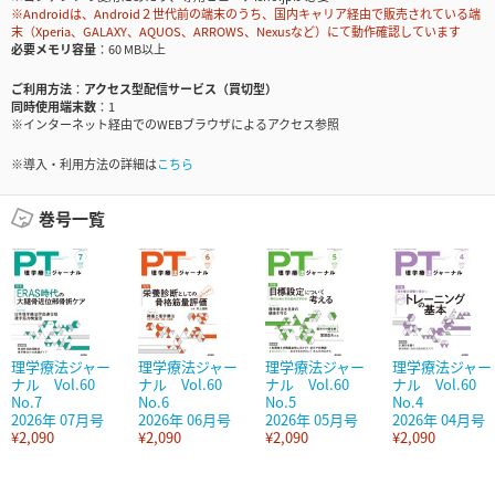
※Androidは、Android２世代前の端末のうち、国内キャリア経由で販売されている端
末（Xperia、GALAXY、AQUOS、ARROWS、Nexusなど）にて動作確認しています
必要メモリ容量
60 MB以上
ご利用方法
アクセス型配信サービス（買切型）
同時使用端末数
1
※インターネット経由でのWEBブラウザによるアクセス参照
※導入・利用方法の詳細は
こちら
巻号一覧
理学療法ジャー
理学療法ジャー
理学療法ジャー
理学療法ジャー
ナル Vol.60
ナル Vol.60
ナル Vol.60
ナル Vol.60
No.7
No.6
No.5
No.4
2026年 07月号
2026年 06月号
2026年 05月号
2026年 04月号
¥2,090
¥2,090
¥2,090
¥2,090