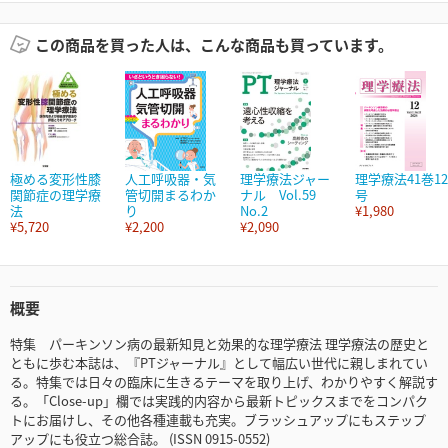
この商品を買った人は、こんな商品も買っています。
極める変形性膝
人工呼吸器・気
理学療法ジャー
理学療法41巻12
関節症の理学療
管切開まるわか
ナル Vol.59
号
法
り
No.2
¥1,980
¥5,720
¥2,200
¥2,090
概要
特集 パーキンソン病の最新知見と効果的な理学療法 理学療法の歴史と
ともに歩む本誌は、『PTジャーナル』として幅広い世代に親しまれてい
る。特集では日々の臨床に生きるテーマを取り上げ、わかりやすく解説す
る。「Close-up」欄では実践的内容から最新トピックスまでをコンパク
トにお届けし、その他各種連載も充実。ブラッシュアップにもステップ
アップにも役立つ総合誌。 (ISSN 0915-0552)