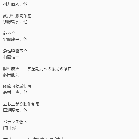
村井直人，他
変形性膝関節症
伊藤智崇，他
心不全
野崎康平，他
急性呼吸不全
有薗信一
脳性麻痺――学童期児への援助の糸口
彦田龍兵
関節可動域制限
高村 隆，他
立ち上がり動作制限
田邉龍太，他
バランス低下
臼田 滋