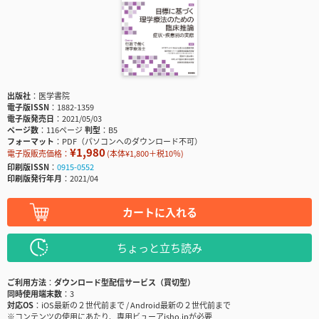
出版社
医学書院
電子版ISSN
1882-1359
電子版発売日
2021/05/03
ページ数
116ページ
判型
B5
フォーマット
PDF（パソコンへのダウンロード不可）
¥1,980
電子版販売価格：
(本体¥1,800＋税10％)
印刷版ISSN
0915-0552
印刷版発行年月
2021/04
カートに入れる
ちょっと立ち読み
ご利用方法
ダウンロード型配信サービス（買切型）
同時使用端末数
3
対応OS
iOS最新の２世代前まで / Android最新の２世代前まで
※コンテンツの使用にあたり、専用ビューアisho.jpが必要