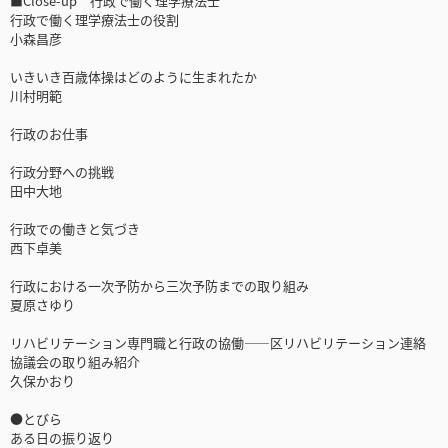
■Close-up 行政で働く理学療法士
行政で働く理学療法士の役割
小森昌彦
いきいき百歳体操はどのように生まれたか
川村明範
行政のお仕事
行政分野への挑戦
田中大地
行政での働きと気づき
西下卓美
行政における一次予防から三次予防までの取り組み
夏原さゆり
リハビリテーション専門職と行政の協働――区リハビリテーション連絡
協議会の取り組み紹介
久保かおり
●とびら
ある日の振り返り