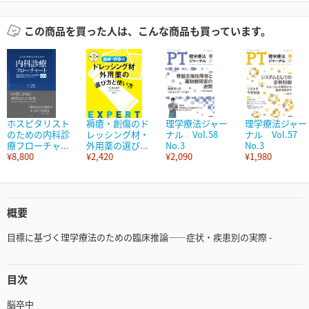
この商品を買った人は、こんな商品も買っています。
ホスピタリスト
褥瘡・創傷のド
理学療法ジャー
理学療法ジャー
のための内科診
レッシング材・
ナル Vol.58
ナル Vol.57
療フローチャ...
外用薬の選び...
No.3
No.3
¥8,800
¥2,420
¥2,090
¥1,980
概要
目標に基づく理学療法のための臨床推論——症状・疾患別の実際 -
目次
脳卒中