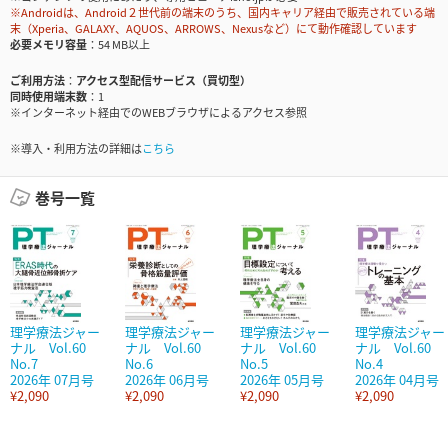
※Androidは、Android２世代前の端末のうち、国内キャリア経由で販売されている端
末（Xperia、GALAXY、AQUOS、ARROWS、Nexusなど）にて動作確認しています
必要メモリ容量
54 MB以上
ご利用方法
アクセス型配信サービス（買切型）
同時使用端末数
1
※インターネット経由でのWEBブラウザによるアクセス参照
※導入・利用方法の詳細は
こちら
巻号一覧
理学療法ジャー
理学療法ジャー
理学療法ジャー
理学療法ジャー
ナル Vol.60
ナル Vol.60
ナル Vol.60
ナル Vol.60
No.7
No.6
No.5
No.4
2026年 07月号
2026年 06月号
2026年 05月号
2026年 04月号
¥2,090
¥2,090
¥2,090
¥2,090