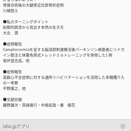
骨接合術後の大腿骨近位部骨折症例
川端悠士
●私のターニングポイント
刹那的欲求から見出す本然の生き方
大北 潤
●症例報告
Camptocormiaを呈する脳深部刺激療法後パーキンソン病患者にリドカ
イン筋注と体重免荷式トレッドミルトレーニングを併用した1 例
坂井登志高，他
●症例報告
高齢心不全症例に対する通所リハビリテーションを活用した多職種介入
の一考察
平野康之，他
●文献抄録
藤野雄次・宮森隆行・中島拓哉・秦 綾花
isho.jpアプリ