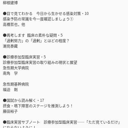
柳根建博
●目で見てわかる 今日から生かせる感染対策・10
感染予防の常識を今一度確認しましょう①
高橋哲也，他
●再考します 臨床の素朴な疑問・5
「過剰努力」の「過剰」とはどの程度？
潮見泰藏
●診療参加型臨床実習・5
診療参加型臨床実習の取り組みの現状と展望
急性期大学病院
南角 学
急性期基幹病院
福迫 剛
●国試から読み解く・17
摂食・嚥下障害のステージを推測しよう！
藤田裕子
●臨床実習サブノート 診療参加型臨床実習――「ただ見ているだけ」
にならないように！