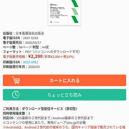
出版社
日本看護協会出版会
電子版ISSN
2437-0193
電子版発売日
2026/03/17
ページ数
96ページ
判型
A4変
フォーマット
PDF（パソコンへのダウンロード不可）
¥2,200
電子版販売価格：
(本体¥2,000＋税10％)
印刷版ISSN
0022-8362
印刷版発行年月
2026/03
カートに入れる
ちょっと立ち読み
ご利用方法
ダウンロード型配信サービス（買切型）
同時使用端末数
3
対応OS
iOS最新の２世代前まで / Android最新の２世代前まで
※コンテンツの使用にあたり、専用ビューアisho.jpが必要
※Androidは、Android２世代前の端末のうち、国内キャリア経由で販売されている端