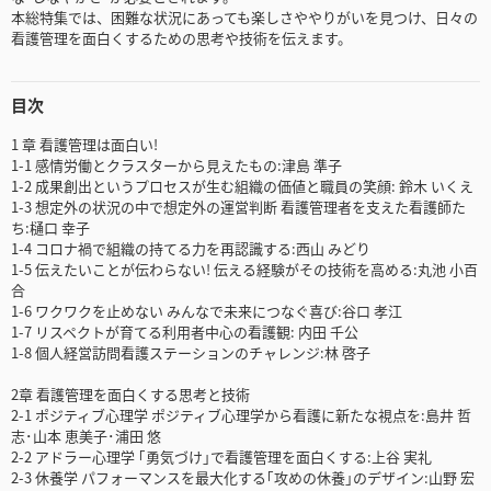
本総特集では、困難な状況にあっても楽しさややりがいを見つけ、日々の
看護管理を面白くするための思考や技術を伝えます。
目次
1 章 看護管理は面白い!
1-1 感情労働とクラスターから見えたもの:津島 準子
1-2 成果創出というプロセスが生む組織の価値と職員の笑顔: 鈴木 いくえ
1-3 想定外の状況の中で想定外の運営判断 看護管理者を支えた看護師た
ち:樋口 幸子
1-4 コロナ禍で組織の持てる力を再認識する:西山 みどり
1-5 伝えたいことが伝わらない! 伝える経験がその技術を高める:丸池 小百
合
1-6 ワクワクを止めない みんなで未来につなぐ喜び:谷口 孝江
1-7 リスペクトが育てる利用者中心の看護観: 内田 千公
1-8 個人経営訪問看護ステーションのチャレンジ:林 啓子
2章 看護管理を面白くする思考と技術
2-1 ポジティブ心理学 ポジティブ心理学から看護に新たな視点を:島井 哲
志･山本 恵美子･浦田 悠
2-2 アドラー心理学 ｢勇気づけ｣で看護管理を面白くする:上谷 実礼
2-3 休養学 パフォーマンスを最大化する｢攻めの休養｣のデザイン:山野 宏