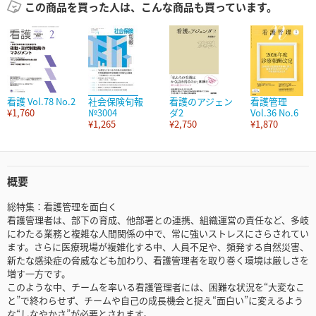
この商品を買った人は、こんな商品も買っています。
看護 Vol.78 No.2
社会保険旬報
看護のアジェン
看護管理
¥1,760
№3004
ダ2
Vol.36 No.6
¥1,265
¥2,750
¥1,870
概要
総特集：看護管理を面白く
看護管理者は、部下の育成、他部署との連携、組織運営の責任など、多岐
にわたる業務と複雑な人間関係の中で、常に強いストレスにさらされてい
ます。さらに医療現場が複雑化する中、人員不足や、頻発する自然災害、
新たな感染症の脅威なども加わり、看護管理者を取り巻く環境は厳しさを
増す一方です。
このような中、チームを率いる看護管理者には、困難な状況を“大変なこ
と”で終わらせず、チームや自己の成長機会と捉え“面白い”に変えるよう
な“しなやかさ”が必要とされます。