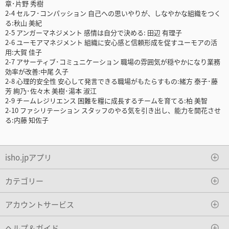
章･片野 秀樹
2-4 セルフ･コンパッション 自己への思いやりが、しなやかな組織をつく
る:秋山 美紀
2-5 アンガーマネジメント 感情は自分で決める: 田辺 有理子
2-6 ユーモアマネジメント 組織に安心感と信頼形成を促すユーモアの活
用:大賀 佳子
2-7 アサーティブ･コミュニケーション 職場の雰囲気が穏やかになり業務
効率が改善:中尾 久子
2-8 心理的安全性 安心して発言できる職場がもたらすもの:緒方 泰子･藤
芳 絢乃･佐々木 美樹･湯本 淑江
2-9 チームレジリエンス 困難を糧に成長するチームを育てる:柏 美智
2-10 ファシリテーション スタッフのやる気を引き出し、能力を開花させ
る:内藤 知佐子
isho.jpアプリ
カテゴリー
アカウントサービス
ヘルプ＆ガイド