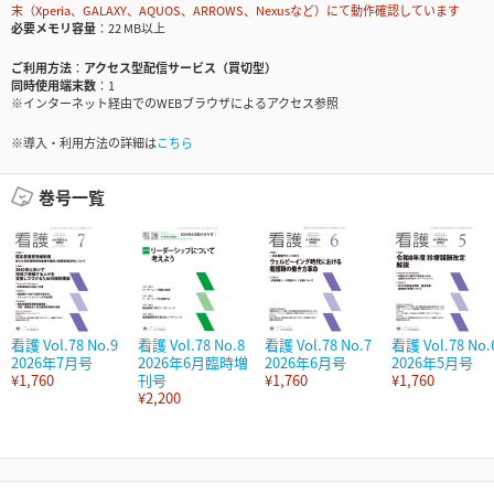
末（Xperia、GALAXY、AQUOS、ARROWS、Nexusなど）にて動作確認しています
必要メモリ容量
22 MB以上
ご利用方法
アクセス型配信サービス（買切型）
同時使用端末数
1
※インターネット経由でのWEBブラウザによるアクセス参照
※導入・利用方法の詳細は
こちら
巻号一覧
看護 Vol.78 No.9
看護 Vol.78 No.8
看護 Vol.78 No.7
看護 Vol.78 No.
2026年7月号
2026年6月臨時増
2026年6月号
2026年5月号
¥1,760
刊号
¥1,760
¥1,760
¥2,200