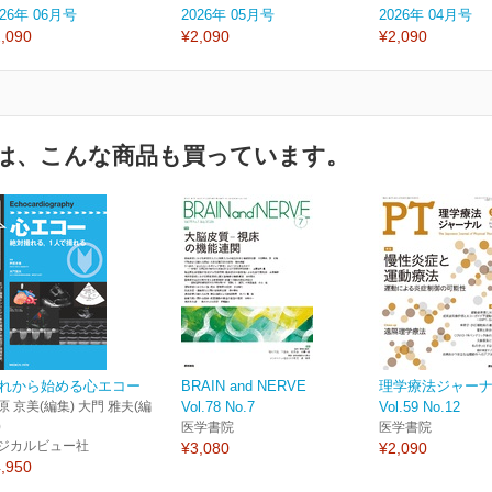
026年 06月号
2026年 05月号
2026年 04月号
,090
¥2,090
¥2,090
は、こんな商品も買っています。
れから始める心エコー
BRAIN and NERVE
理学療法ジャー
原 京美(編集) 大門 雅夫(編
Vol.78 No.7
Vol.59 No.12
)
医学書院
医学書院
ジカルビュー社
¥3,080
¥2,090
,950