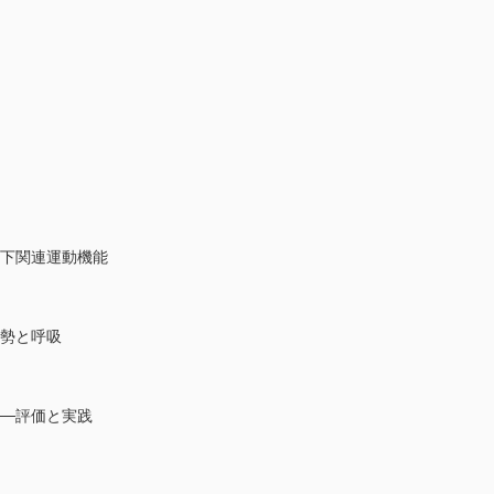
嚥下関連運動機能
姿勢と呼吸
──評価と実践