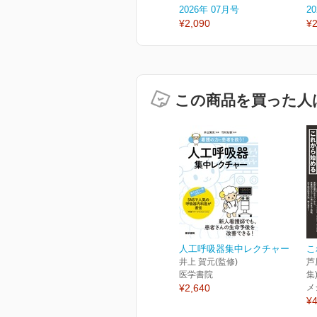
2026年 07月号
2
¥2,090
¥2
この商品を買った人
人工呼吸器集中レクチャー
こ
井上 賀元(監修)
芦
医学書院
集
¥2,640
メ
¥4