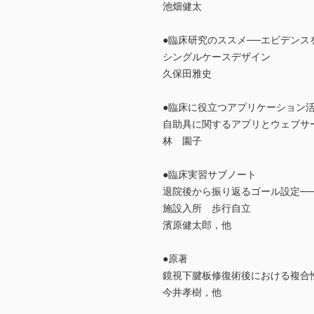
池畑健太
●臨床研究のススメ──エビデンスを
シングルケースデザイン
久保田雅史
●臨床に役立つアプリケーション活
自助具に関するアプリとウェブサ
林 園子
●臨床実習サブノート
退院後から振り返るゴール設定──
施設入所 歩行自立
濱原健太郎，他
●原著
鏡視下腱板修復術後における複合
今井孝樹，他