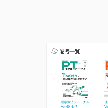
巻号一覧
理学療法ジャーナル
理
Vol.60 No.7
Vo