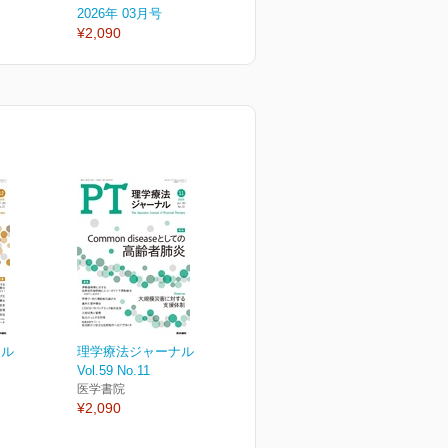
2026年 03月号
2026年 02月号
2
¥2,090
¥2,090
¥
ナル
理学療法ジャーナル
Vol.59 No.11
医学書院
¥2,090