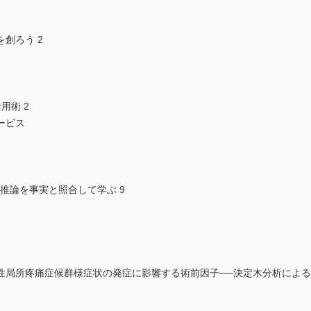
創ろう 2
用術 2
ービス
推論を事実と照合して学ぶ 9
性局所疼痛症候群様症状の発症に影響する術前因子──決定木分析によ