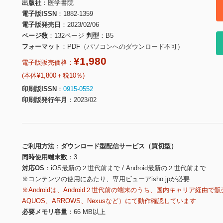
出版社
医学書院
電子版ISSN
1882-1359
電子版発売日
2023/02/06
ページ数
132ページ
判型
B5
フォーマット
PDF（パソコンへのダウンロード不可）
¥1,980
電子版販売価格：
(本体¥1,800＋税10％)
印刷版ISSN
0915-0552
印刷版発行年月
2023/02
ご利用方法
ダウンロード型配信サービス（買切型）
同時使用端末数
3
対応OS
iOS最新の２世代前まで / Android最新の２世代前まで
※コンテンツの使用にあたり、専用ビューアisho.jpが必要
※Androidは、Android２世代前の端末のうち、国内キャリア経由で販
AQUOS、ARROWS、Nexusなど）にて動作確認しています
必要メモリ容量
66 MB以上