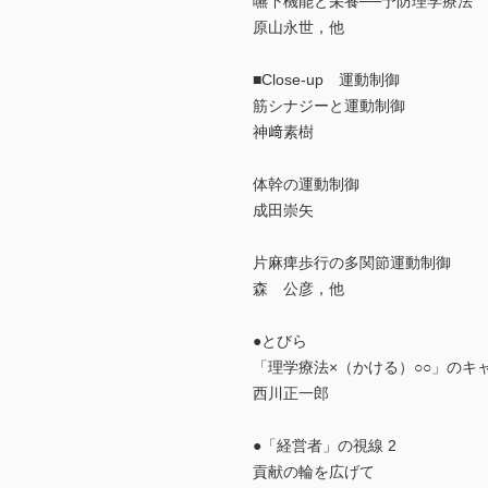
嚥下機能と栄養──予防理学療法
原山永世，他
■Close-up 運動制御
筋シナジーと運動制御
神﨑素樹
体幹の運動制御
成田崇矢
片麻痺歩行の多関節運動制御
森 公彦，他
●とびら
「理学療法×（かける）○○」のキ
西川正一郎
●「経営者」の視線 2
貢献の輪を広げて