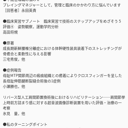
プレイングマネジャーとして，管理と臨床のかかわり方に悩んでいます
［回答者］永田英貴
●臨床実習サブノート 臨床実習で技術のステップアップをめざそう 5
評価④ 姿勢観察，運動学的分析
高田将規
●原著
成長期新鮮腰椎分離症における体幹硬性装具装着下のストレッチングが
骨癒合と柔軟性に与える影響
三宅秀俊，他
●症例報告
母趾MTP関節周辺の瘢痕組織との癒着によりクロスフィンガーを呈した
長母趾伸筋腱断裂縫合術後の1症例
小瀬勝也，他
リバース型人工肩関節置換術後におけるリハビリテーション──肩関節挙
上時前方詰まり感に対する超音波画像診断装置を用いた評価・治療の一
考察
氷見 量，他
●私のターニングポイント