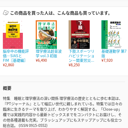
この商品を買った人は、こんな商品も買っています。
脳卒中の機能評
理学療法超音波
下肢スポーツリ
基礎運動学 第7
価―SIASと
学 vol.3 初版
ハビリテーショ
版
FIM［基礎編］
¥6,490
ン－関東労災...
¥7,920
¥2,860
¥8,250
概要
特集 睡眠と理学療法の深い関係 理学療法の歴史とともに歩む本誌は、
『PTジャーナル』として幅広い世代に親しまれている。特集では日々の
臨床に生きるテーマを取り上げ、わかりやすく解説する。「Close-up」
欄では実践的内容から最新トピックスまでをコンパクトにお届けし、そ
の他各種連載も充実。ブラッシュアップにもステップアップにも役立つ
総合誌。 (ISSN 0915-0552)