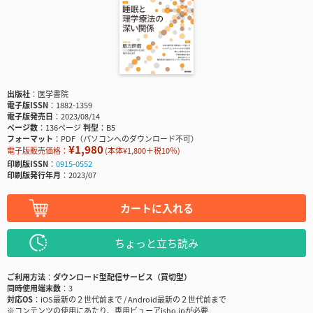
出版社
医学書院
電子版ISSN
1882-1359
電子版発売日
2023/08/14
ページ数
136ページ
判型
B5
フォーマット
PDF（パソコンへのダウンロード不可）
¥1,980
電子版販売価格：
(本体¥1,800＋税10％)
印刷版ISSN
0915-0552
印刷版発行年月
2023/07
カートに入れる
ちょっと立ち読み
ご利用方法
ダウンロード型配信サービス（買切型）
同時使用端末数
3
対応OS
iOS最新の２世代前まで / Android最新の２世代前まで
※コンテンツの使用にあたり、専用ビューアisho.jpが必要