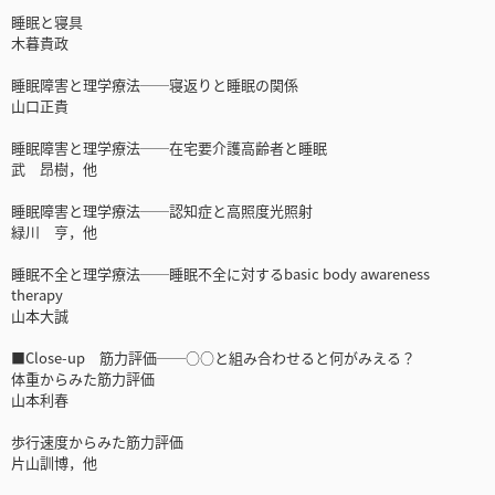
睡眠と寝具
木暮貴政
睡眠障害と理学療法──寝返りと睡眠の関係
山口正貴
睡眠障害と理学療法──在宅要介護高齢者と睡眠
武 昂樹，他
睡眠障害と理学療法──認知症と高照度光照射
緑川 亨，他
睡眠不全と理学療法──睡眠不全に対するbasic body awareness
therapy
山本大誠
■Close-up 筋力評価──○○と組み合わせると何がみえる？
体重からみた筋力評価
山本利春
歩行速度からみた筋力評価
片山訓博，他