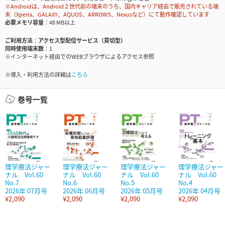
※Androidは、Android２世代前の端末のうち、国内キャリア経由で販売されている端
末（Xperia、GALAXY、AQUOS、ARROWS、Nexusなど）にて動作確認しています
必要メモリ容量
48 MB以上
ご利用方法
アクセス型配信サービス（買切型）
同時使用端末数
1
※インターネット経由でのWEBブラウザによるアクセス参照
※導入・利用方法の詳細は
こちら
巻号一覧
理学療法ジャー
理学療法ジャー
理学療法ジャー
理学療法ジャー
ナル Vol.60
ナル Vol.60
ナル Vol.60
ナル Vol.60
No.7
No.6
No.5
No.4
2026年 07月号
2026年 06月号
2026年 05月号
2026年 04月号
¥2,090
¥2,090
¥2,090
¥2,090