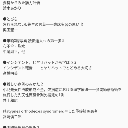
姿勢からみた筋力評価
鈴木あかり
●とびら
忘れられないE先生の言葉──臨床実習の思い出
奥田憲一
●単純X線写真 読影達人への第一歩 5
心不全・胸水
中尾周平，他
●インシデント，ヒヤリハットから学ぼう 2
インシデント報告──ヒヤリハットでとどめる大切さ
高橋明美
●難しい症例のみかた 2
小児先天性四肢形成不全，欠損症における理学療法──膝関節離断術を
施行した先天性両脛骨列欠損児の1例
井上和広
Platypnea orthodeoxia syndromeを呈した重症肺炎患者
宮崎慎二郎
●中間管理職の悩み 2