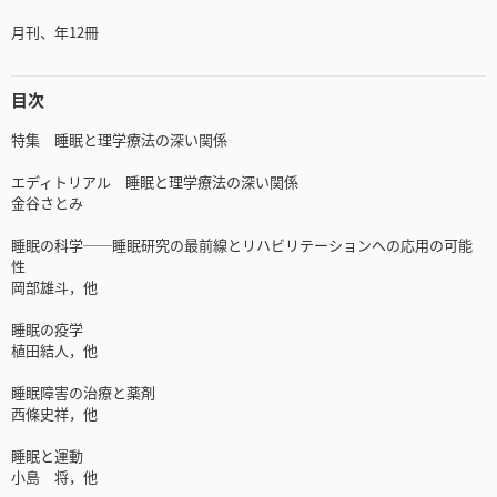
月刊、年12冊
目次
特集 睡眠と理学療法の深い関係
エディトリアル 睡眠と理学療法の深い関係
金谷さとみ
睡眠の科学──睡眠研究の最前線とリハビリテーションへの応用の可能
性
岡部雄斗，他
睡眠の疫学
植田結人，他
睡眠障害の治療と薬剤
西條史祥，他
睡眠と運動
小島 将，他