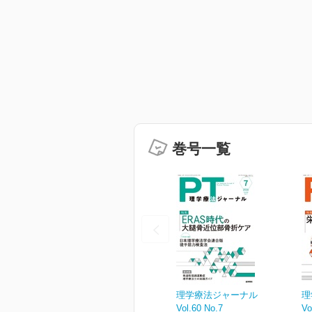
巻号一覧
理学療法ジャーナル
理
Vol.60 No.7
Vo