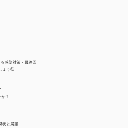
せる感染対策・最終回
しょう③
7
いか？
現状と展望