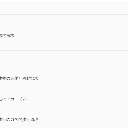
的探求 -
生物の進化と移動欲求
動のメカニズム
歩行の力学的歩行原理