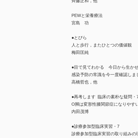
齊藤正和，他
PEWと栄養療法
宮島 功
●とびら
人と歩行，またひとつの価値観
梅田匡純
●目で見てわかる 今日から生か
感染予防の常識を今一度確認しま
高橋哲也，他
●再考します 臨床の素朴な疑問・
O脚は変形性膝関節症になりやす
内田茂博
●診療参加型臨床実習・7
診療参加型臨床実習の取り組みの