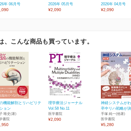
026年 06月号
2026年 05月号
2026年 04月号
,090
¥2,090
¥2,090
は、こんな商品も買っています。
の機能解剖とリハビリテ
理学療法ジャーナル
神経システムが
ション
Vol.58 No.11
卒中リハ戦略が決ま
子 唯史(著)
医学書院
手塚 純一(他著)
学書院
¥2,090
医学書院
,950
¥5,280