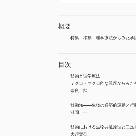
概要
特集 移動 理学療法からみた学際
目次
移動と理学療法
ミクロ・マクロ的な視座からみた
奈良 勲
移動知――生物の適応的運動／行
淺間 一
移動における生物共通原理と二足
大須賀公一