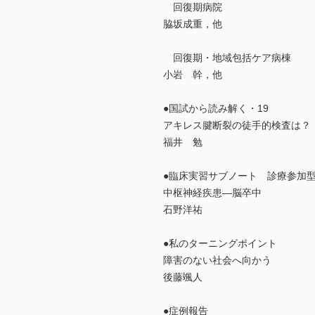
回復期病院
脇坂成重，他
回復期・地域包括ケア病棟
小岩 幹，他
●国試から読み解く・19
アキレス腱断裂の徒手的検査は？
福井 勉
●臨床実習サブノート 診療参加
中枢神経疾患―脳卒中
石野洋祐
●私のターニングポイント
障害のない社会へ向かう
後藤颯人
●症例報告