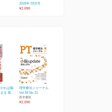
2026年 03月号
2026年 02月号
2
¥2,090
¥2,090
¥
わかれば脳
理学療法ジャーナル
る 第...
Vol.58 No.10
医学書院
¥2,090