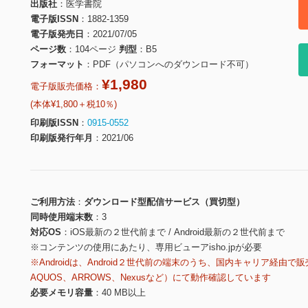
出版社
医学書院
電子版ISSN
1882-1359
電子版発売日
2021/07/05
ページ数
104ページ
判型
B5
フォーマット
PDF（パソコンへのダウンロード不可）
¥1,980
電子版販売価格：
(本体¥1,800＋税10％)
印刷版ISSN
0915-0552
印刷版発行年月
2021/06
ご利用方法
ダウンロード型配信サービス（買切型）
同時使用端末数
3
対応OS
iOS最新の２世代前まで / Android最新の２世代前まで
※コンテンツの使用にあたり、専用ビューアisho.jpが必要
※Androidは、Android２世代前の端末のうち、国内キャリア経由で販
AQUOS、ARROWS、Nexusなど）にて動作確認しています
必要メモリ容量
40 MB以上