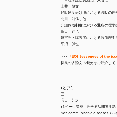
－理学療法実施と外来管理
土井 博文
呼吸器疾患領域における通院の理
北川 知佳，他
介護保険制度における通所の理学
島田 達也
障害児・障害者における通所理学
平沼 勝也
>>>
「EOI（essences of the i
特集の各論文の概要をご紹介して
●とびら
匠
増田 芳之
●1ページ講座 理学療法関連用
Non communicable disease