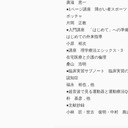
廣滋 恵一
●1ページ講座 障がい者スポーツ
ボッチャ
片岡 正教
●入門講座 「はじめて」への準備
はじめての外来指導
小原 裕次
●講座 理学療法エシックス・3
在宅医療と介護の倫理
桑山 浩明
●臨床実習サブノート 臨床実習の
認知症
福永 裕也，他
●超音波で見る運動器と運動療法Q
朴 基彦，他
●文献抄録
小林 匠・世古 俊明・中村 壽