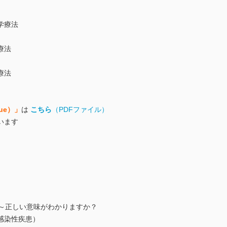
学療法
療法
療法
ssue）」
は
こちら
（PDFファイル）
います
語～正しい意味がわかりますか？
s（非感染性疾患）