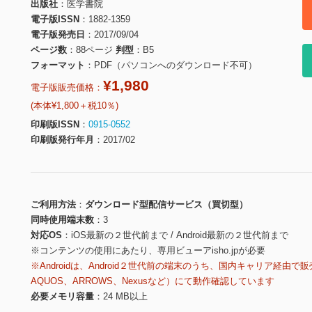
出版社
医学書院
電子版ISSN
1882-1359
電子版発売日
2017/09/04
ページ数
88ページ
判型
B5
フォーマット
PDF（パソコンへのダウンロード不可）
¥1,980
電子版販売価格：
(本体¥1,800＋税10％)
印刷版ISSN
0915-0552
印刷版発行年月
2017/02
ご利用方法
ダウンロード型配信サービス（買切型）
同時使用端末数
3
対応OS
iOS最新の２世代前まで / Android最新の２世代前まで
※コンテンツの使用にあたり、専用ビューアisho.jpが必要
※Androidは、Android２世代前の端末のうち、国内キャリア経由で販
AQUOS、ARROWS、Nexusなど）にて動作確認しています
必要メモリ容量
24 MB以上