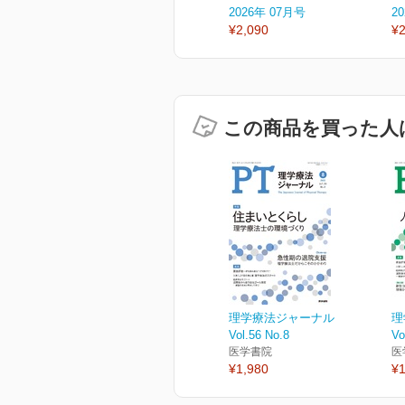
2026年 07月号
2
¥2,090
¥2
この商品を買った人
理学療法ジャーナル
理
Vol.56 No.8
Vo
医学書院
医
¥1,980
¥1