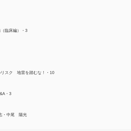
（臨床編）・3
リスク 地雷を踏むな！・10
&A・3
志・中尾 陽光