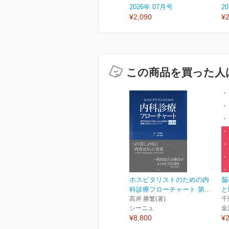
2026年 07月号
2
¥2,090
¥2
この商品を買った人
ホスピタリストのための内
脳
科診療フローチャート 第...
と
髙岸 勝繁(著)
千
シーニュ
金
¥8,800
¥2