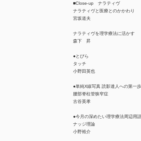
■Close-up ナラティヴ
ナラティヴと医療とのかかわり
宮坂道夫
ナラティヴを理学療法に活かす
森下 昇
●とびら
タッチ
小野田英也
●単純X線写真 読影達人への第一歩 
腰部脊柱管狭窄症
古谷英孝
●今月の深めたい理学療法周辺用語
ナッジ理論
小野裕介