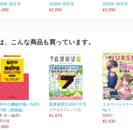
026年 06月号
2026年 05月号
2026年 04月号
,090
¥2,090
¥2,090
は、こんな商品も買っています。
卒中の機能評価―SIAS
看護展望2026年7月号
エキスパートナース 
FIM［基礎編］
メヂカルフレンド社
No.3
¥1,870
野 直一(編著)
照林社
原出版
¥1,430
,860