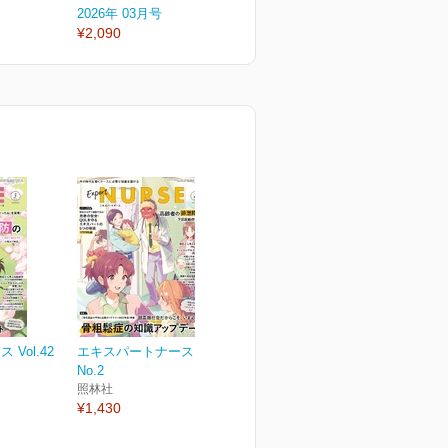
2026年 03月号
2026年 02月号
2
¥2,090
¥2,090
¥
Vol.42
エキスパートナース Vol.42
No.2
照林社
¥1,430