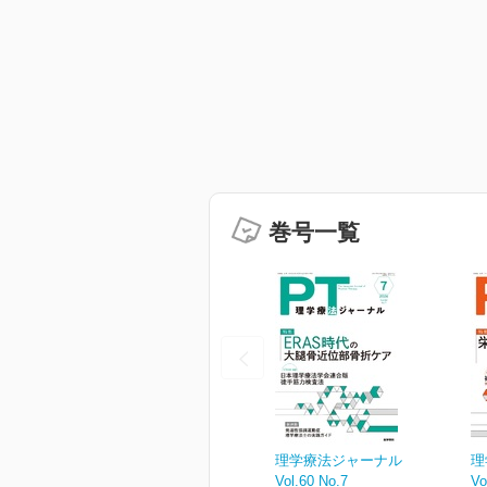
巻号一覧
理学療法ジャーナル
理
Vol.60 No.7
Vo