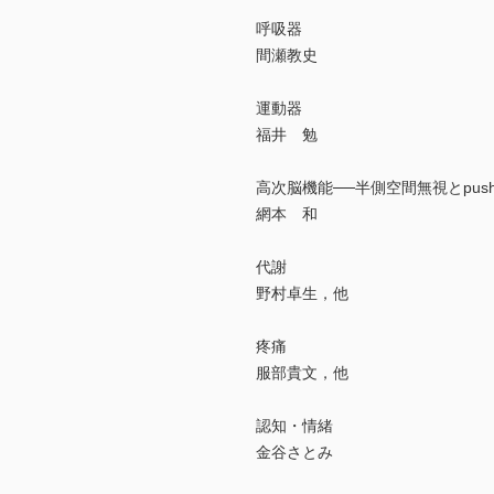
呼吸器
間瀬教史
運動器
福井 勉
高次脳機能──半側空間無視とpus
網本 和
代謝
野村卓生，他
疼痛
服部貴文，他
認知・情緒
金谷さとみ