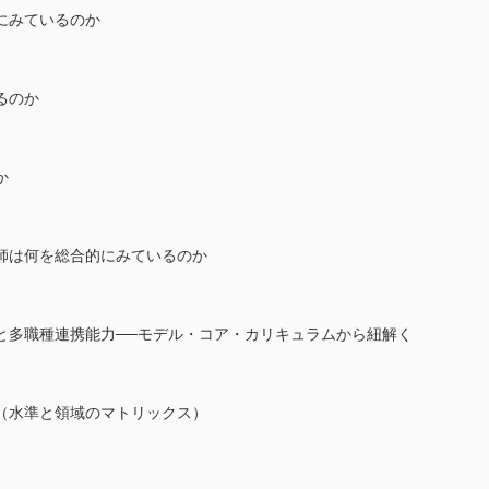
にみているのか
るのか
か
師は何を総合的にみているのか
と多職種連携能力──モデル・コア・カリキュラムから紐解く
（水準と領域のマトリックス）