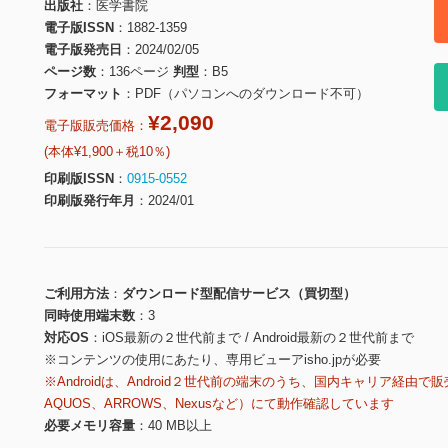
出版社
医学書院
電子版ISSN
1882-1359
電子版発売日
2024/02/05
ページ数
136ページ
判型
B5
フォーマット
PDF（パソコンへのダウンロード不可）
¥2,090
電子版販売価格：
(本体¥1,900＋税10％)
印刷版ISSN
0915-0552
印刷版発行年月
2024/01
ご利用方法
ダウンロード型配信サービス（買切型）
同時使用端末数
3
対応OS
iOS最新の２世代前まで / Android最新の２世代前まで
※コンテンツの使用にあたり、専用ビューアisho.jpが必要
※Androidは、Android２世代前の端末のうち、国内キャリア経由で販
AQUOS、ARROWS、Nexusなど）にて動作確認しています
必要メモリ容量
40 MB以上