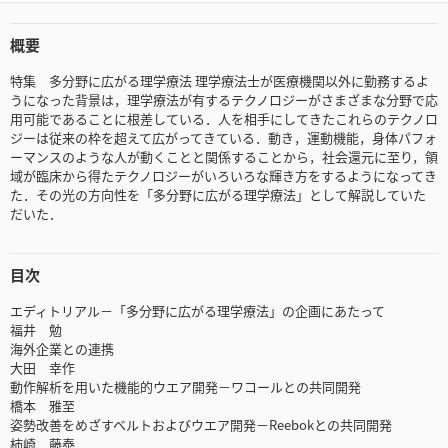
概要
特集 多分野に広がる理学療法 理学療法士が医療機関以外に勤務するよ
うになった背景は，理学療法が有するテクノロジーがさまざまな分野で応
用可能であることに根差している．人を相手にしてきたこれらのテクノロ
ジーは従来の枠を超えて広がってきている．動き，運動機能，身体パフォ
ーマンスのような人が動くことと関係することから，社会還元に至り，領
域が臨床から得たテクノロジーがいろいろな輝き方をするようになってき
た．その光の方向性を「多分野に広がる理学療法」として解説していた
だいた．
目次
エディトリアル－「多分野に広がる理学療法」の企画にあたって
福井 勉
海外企業との連携
大田 幸作
動作解析を用いた機能的ウエア開発－ワコールとの共同開発
橋本 雅至
姿勢改善をめざすベルトおよびウエア開発－Reebokとの共同開発
柿崎 藤泰