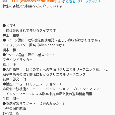
>>>
「EOI（essences of the issue）」
は
こちら
（PDFファイル）
特集の各論文の概要をご紹介しています
●とびら
「僕は褒められて伸びるタイプです」
井上 和章
●1ページ講座 理学療法関連用語～正しい意味がわかりますか？
エイリアンハンド徴候（alien hand sign）
網本 和
●1ページ講座 障がい者スポーツ
ブラインドサッカー
松井 康
●入門講座 「はじめて」への準備（クリニカルリーズニング編）・2
脳卒中患者の理学療法におけるクリニカルリーズニング
荻原 啓文，他
●講座 ニューロモジュレーション・3
麻痺側上肢機能とニューロモジュレーション－ブレイン・マシン・
インターフェースによる脳卒中片麻痺上肢の運動機能回復
牛場 潤一
●臨床実習サブノート 歩行のみかた・8
小児の脳性麻痺
野々垣 聡