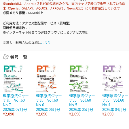
※Androidは、Android２世代前の端末のうち、国内キャリア経由で販売されている端
末（Xperia、GALAXY、AQUOS、ARROWS、Nexusなど）にて動作確認しています
必要メモリ容量
66 MB以上
ご利用方法
アクセス型配信サービス（買切型）
同時使用端末数
1
※インターネット経由でのWEBブラウザによるアクセス参照
※導入・利用方法の詳細は
こちら
巻号一覧
理学療法ジャー
理学療法ジャー
理学療法ジャー
理学療法ジャー
ナル Vol.60
ナル Vol.60
ナル Vol.60
ナル Vol.60
No.7
No.6
No.5
No.4
2026年 07月号
2026年 06月号
2026年 05月号
2026年 04月号
¥2,090
¥2,090
¥2,090
¥2,090