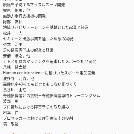
腰痛を予防するマッスルスーツ開発
梶原 侑馬，他
無動力歩行支援機の開発
阿部 友和
地域リハビリテーションを基軸とした起業と経営
松井 一人
セミナーと出版事業を通した理念の実現
張本 浩平
足の健康専門店の起業と経営
安倍 浩之，他
ヒトと用具のマッチングを追求したスポーツ用品開発
八幡 健太郎
Human centric scienceに基づいたスポーツ用品開発
波多野 元貴，他
高齢化率40％でもビクともしない街づくり
長谷川 由理
脊髄損傷者との挑戦－脊髄損傷者専門トレーニングジム
渡部 勇
プロ野球における障害予防の取り組み
岩本 仁
プロサッカーにおける理学療法士の役割
塙 敬裕