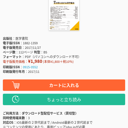
出版社
医学書院
電子版ISSN
1882-1359
電子版発売日
2017/11/27
ページ数
112ページ
判型
B5
フォーマット
PDF（パソコンへのダウンロード不可）
¥1,980
電子版販売価格：
(本体¥1,800＋税10％)
印刷版ISSN
0915-0552
印刷版発行年月
2017/11
カートに入れる
ちょっと立ち読み
ご利用方法
ダウンロード型配信サービス（買切型）
同時使用端末数
3
対応OS
iOS最新の２世代前まで / Android最新の２世代前まで
※コンテンツの使用にあたり、専用ビューアisho.jpが必要