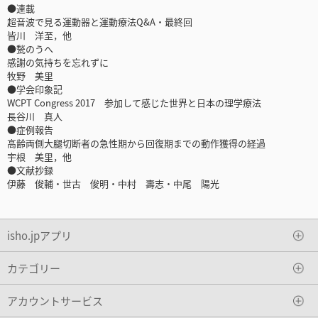
●連載
超音波で見る運動器と運動療法Q&A・最終回
皆川 洋至，他
●甃のうへ
感謝の気持ちを忘れずに
牧野 美里
●学会印象記
WCPT Congress 2017 参加して感じた世界と日本の理学療法
長谷川 真人
●症例報告
高齢両側大腿切断者の急性期から回復期までの動作獲得の経過
宇根 美里，他
●文献抄録
伊藤 俊輔・世古 俊明・中村 壽志・中尾 陽光
isho.jpアプリ
カテゴリー
アカウントサービス