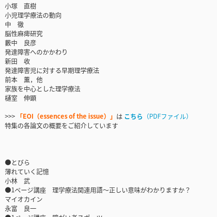
小塚 直樹
小児理学療法の動向
中 徹
脳性麻痺研究
藪中 良彦
発達障害へのかかわり
新田 收
発達障害児に対する早期理学療法
前本 薫，他
家族を中心とした理学療法
樋室 伸顕
>>>
「EOI（essences of the issue）」
は
こちら
（PDFファイル）
特集の各論文の概要をご紹介しています
●とびら
薄れていく記憶
小林 武
●1ページ講座 理学療法関連用語～正しい意味がわかりますか？
マイオカイン
永富 良一