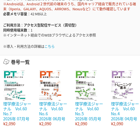
※Androidは、Android２世代前の端末のうち、国内キャリア経由で販売されている端
末（Xperia、GALAXY、AQUOS、ARROWS、Nexusなど）にて動作確認しています
必要メモリ容量
42 MB以上
ご利用方法
アクセス型配信サービス（買切型）
同時使用端末数
1
※インターネット経由でのWEBブラウザによるアクセス参照
※導入・利用方法の詳細は
こちら
巻号一覧
理学療法ジャー
理学療法ジャー
理学療法ジャー
理学療法ジャー
ナル Vol.60
ナル Vol.60
ナル Vol.60
ナル Vol.60
No.7
No.6
No.5
No.4
2026年 07月号
2026年 06月号
2026年 05月号
2026年 04月号
¥2,090
¥2,090
¥2,090
¥2,090