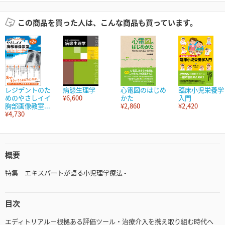
この商品を買った人は、こんな商品も買っています。
レジデントのた
病態生理学
心電図のはじめ
臨床小児栄養学
めのやさしイイ
¥6,600
かた
入門
胸部画像教室...
¥2,860
¥2,420
¥4,730
概要
特集 エキスパートが語る小児理学療法 -
目次
エディトリアル－根拠ある評価ツール・治療介入を携え取り組む時代へ