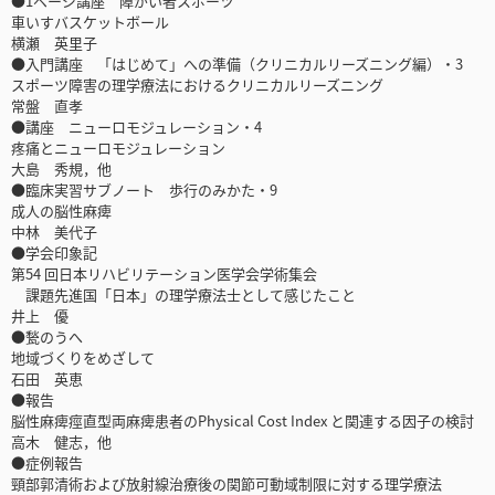
●1ページ講座 障がい者スポーツ
車いすバスケットボール
横瀬 英里子
●入門講座 「はじめて」への準備（クリニカルリーズニング編）・3
スポーツ障害の理学療法におけるクリニカルリーズニング
常盤 直孝
●講座 ニューロモジュレーション・4
疼痛とニューロモジュレーション
大島 秀規，他
●臨床実習サブノート 歩行のみかた・9
成人の脳性麻痺
中林 美代子
●学会印象記
第54 回日本リハビリテーション医学会学術集会
課題先進国「日本」の理学療法士として感じたこと
井上 優
●甃のうへ
地域づくりをめざして
石田 英恵
●報告
脳性麻痺痙直型両麻痺患者のPhysical Cost Index と関連する因子の検討
高木 健志，他
●症例報告
頸部郭清術および放射線治療後の関節可動域制限に対する理学療法