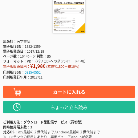
出版社
医学書院
電子版ISSN
1882-1359
電子版発売日
2017/12/18
ページ数
104ページ
判型
B5
フォーマット
PDF（パソコンへのダウンロード不可）
¥1,980
電子版販売価格：
(本体¥1,800＋税10％)
印刷版ISSN
0915-0552
印刷版発行年月
2017/11
カートに入れる
ちょっと立ち読み
ご利用方法
ダウンロード型配信サービス（買切型）
同時使用端末数
3
対応OS
iOS最新の２世代前まで / Android最新の２世代前まで
※コンテンツの使用にあたり、専用ビューアisho.jpが必要