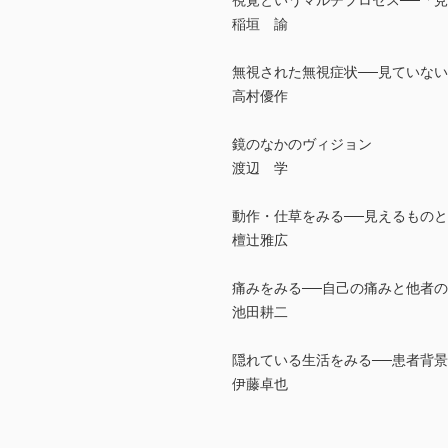
視覚というマルチプロセス──「
稲垣 諭
無視された無視症状──見ていな
高村優作
鏡のなかのヴィジョン
渡辺 学
動作・仕草をみる──見えるもの
檀辻雅広
痛みをみる──自己の痛みと他者
池田耕二
隠れている生活をみる──患者背
伊藤卓也