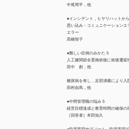
中尾周平，他
●インシデント，ヒヤリハットから
思い込み・コミュニケーションエ
エラー
髙橋智子
●難しい症例のみかた 5
人工膝関節全置換術後に術後遷延
田中 創，他
糖尿病を有し，足部潰瘍により入
田村由馬，他
●中間管理職の悩み 5
経営目標達成と教育時間の確保の
［回答者］本田知久