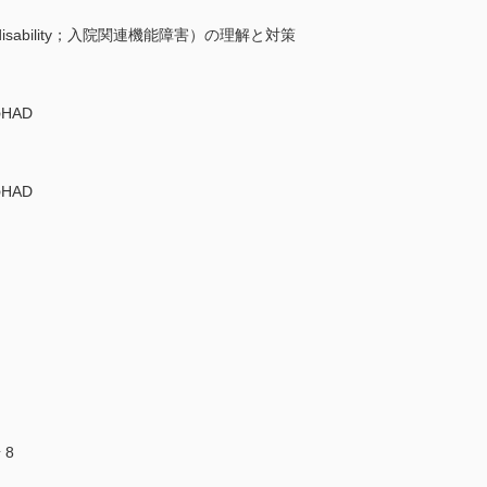
iated disability；入院関連機能障害）の理解と対策
HAD
HAD
 8