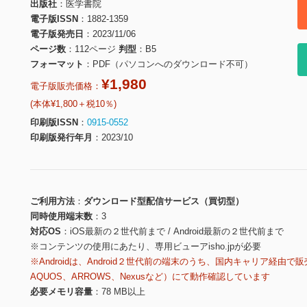
出版社
医学書院
電子版ISSN
1882-1359
電子版発売日
2023/11/06
ページ数
112ページ
判型
B5
フォーマット
PDF（パソコンへのダウンロード不可）
¥1,980
電子版販売価格：
(本体¥1,800＋税10％)
印刷版ISSN
0915-0552
印刷版発行年月
2023/10
ご利用方法
ダウンロード型配信サービス（買切型）
同時使用端末数
3
対応OS
iOS最新の２世代前まで / Android最新の２世代前まで
※コンテンツの使用にあたり、専用ビューアisho.jpが必要
※Androidは、Android２世代前の端末のうち、国内キャリア経由で販
AQUOS、ARROWS、Nexusなど）にて動作確認しています
必要メモリ容量
78 MB以上