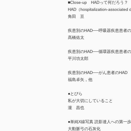
■Close-up HADって何だろう？
HAD（hospitalization-assoc
角田 亘
疾患別のHAD──呼吸器疾患患者の
髙橋佑太
疾患別のHAD──循環器疾患患者の
平川功太郎
疾患別のHAD──がん患者のHAD
福島卓矢，他
●とびら
私が大切にしていること
瀧 昌也
●単純X線写真 読影達人への第一歩
大動脈弓の石灰化