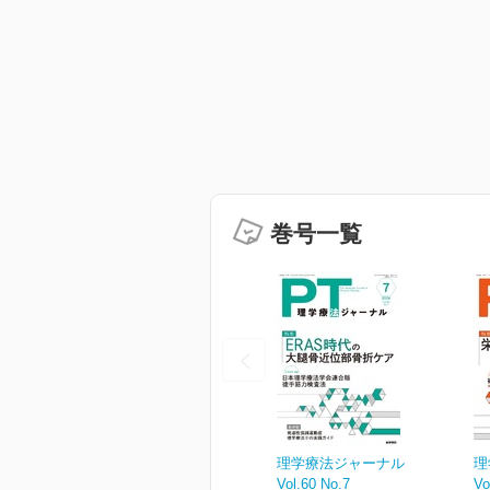
巻号一覧
理学療法ジャーナル
理
Vol.60 No.7
Vo