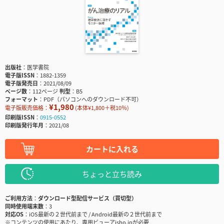
出版社
医学書院
電子版ISSN
1882-1359
電子版発売日
2021/08/09
ページ数
112ページ
判型
B5
フォーマット
PDF（パソコンへのダウンロード不可）
¥1,980
電子版販売価格：
(本体¥1,800＋税10％)
印刷版ISSN
0915-0552
印刷版発行年月
2021/08
カートに入れる
ちょっと立ち読み
ご利用方法
ダウンロード型配信サービス（買切型）
同時使用端末数
3
対応OS
iOS最新の２世代前まで / Android最新の２世代前まで
※コンテンツの使用にあたり、専用ビューアisho.jpが必要