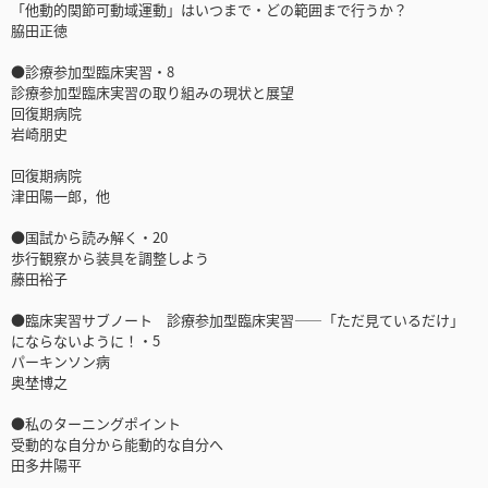
「他動的関節可動域運動」はいつまで・どの範囲まで行うか？
脇田正徳
●診療参加型臨床実習・8
診療参加型臨床実習の取り組みの現状と展望
回復期病院
岩崎朋史
回復期病院
津田陽一郎，他
●国試から読み解く・20
歩行観察から装具を調整しよう
藤田裕子
●臨床実習サブノート 診療参加型臨床実習――「ただ見ているだけ」
にならないように！・5
パーキンソン病
奥埜博之
●私のターニングポイント
受動的な自分から能動的な自分へ
田多井陽平