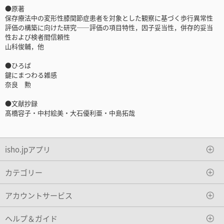
●原著
保存療法中の変形性膝関節症患者を対象とした観察に基づく歩行異常性
評価の構築に向けた研究――評価の項目特性，因子妥当性，併存的妥当
性および検者間信頼性
山科俊輔，他
●ひろば
鍵にまつわる雑感
奈良 勲
●文献抄録
髙橋容子・中村絵美・大石優利亜・中島拓哉
isho.jpアプリ
カテゴリー
アカウントサービス
ヘルプ＆ガイド