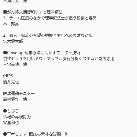
杉浦将太，他
■がん終末期緩和ケアと理学療法
1．チーム医療のなかで理学療法士が担う役割と姿勢
林 邦男
2．患者・家族の希望の把握と変化への柔軟な対応
矢木健太郎
■Close-up 理学療法に活かすモニター技術
慣性センサを用いるウェアラブル歩行分析システムと臨床応用
三宅美博，他
fNIRS
酒井克也
眼球運動モニター
高村優作，他
●とびら
情報の再検討力
安里和也
●再考します 臨床の素朴な疑問・8