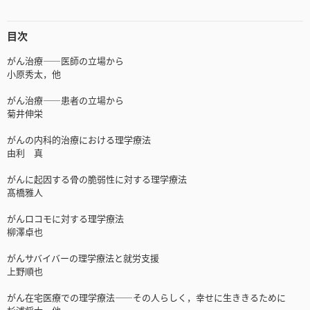
目次
がん治療――医師の立場から
小原秀太，他
がん治療――患者の立場から
菊井伸栄
がんの内科的治療における理学療法
由利 真
がんに起因する骨の脆弱性に対する理学療法
髙橋雅人
がんロコモに対する理学療法
柳澤卓也
がんサバイバーの理学療法と就労支援
上野順也
がん在宅医療での理学療法――その人らしく，幸せに生ききるために