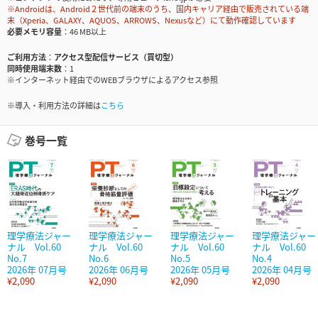
※Androidは、Android２世代前の端末のうち、国内キャリア経由で販売されている端
末（Xperia、GALAXY、AQUOS、ARROWS、Nexusなど）にて動作確認しています
必要メモリ容量
46 MB以上
ご利用方法
アクセス型配信サービス（買切型）
同時使用端末数
1
※インターネット経由でのWEBブラウザによるアクセス参照
※導入・利用方法の詳細は
こちら
巻号一覧
理学療法ジャー
理学療法ジャー
理学療法ジャー
理学療法ジャー
ナル Vol.60
ナル Vol.60
ナル Vol.60
ナル Vol.60
No.7
No.6
No.5
No.4
2026年 07月号
2026年 06月号
2026年 05月号
2026年 04月号
¥2,090
¥2,090
¥2,090
¥2,090