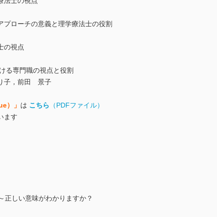
療法士の視点
アプローチの意義と理学療法士の役割
士の視点
おける専門職の視点と役割
り子，前田 景子
ssue）」
は
こちら
（PDFファイル）
います
語～正しい意味がわかりますか？