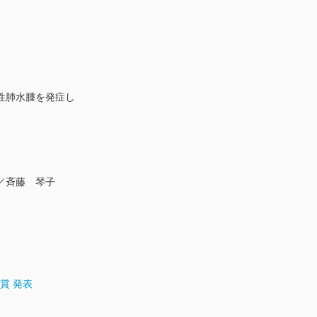
性肺水腫を発症し
／斉藤 琴子
賞 発表