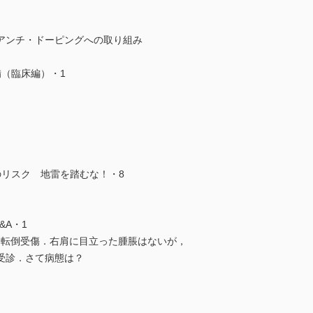
アンチ・ドーピングへの取り組み
（臨床編）・1
のリスク 地雷を踏むな！・8
&A・1
肩を下に転倒受傷．右肩に目立った腫脹はないが，
受診．さて病態は？