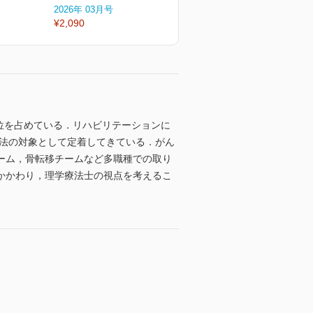
2026年 03月号
2026年 02月号
2
¥2,090
¥2,090
¥
位を占めている．リハビリテーションに
療法の対象として定着してきている．がん
ーム，骨転移チームなど多職種での取り
かかわり，理学療法士の視点を考えるこ