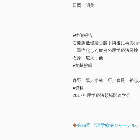
日岡 明美
●症例報告
右開胸低侵襲心臓手術後に再膨張
重症化した症例の理学療法経験
石原 広大，他
●文献抄録
森野 陽／小林 巧／森尾 裕志
●資料
2017年理学療法領域関連学会
◆
第28回 『理学療法ジャーナル』