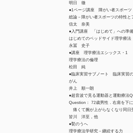
明日 徹
●1ページ講座 障がい者スポーツ
総論－障がい者スポーツの特性と
信太 奈美
●入門講座 「はじめて」への準備
はじめてのベッドサイド理学療法
永冨 史子
●講座 理学療法エシックス・1
理学療法の倫理
松田 純
●臨床実習サブノート 臨床実習
がん
井上 順一朗
●超音波で見る運動器と運動療法Q
Question： 72歳男性．右
痛くて腕が上がらなくなり同日
皆川 洋至，他
●甃のうへ
理学療法学研究－継続する力