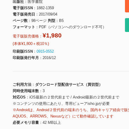
出版社
医学書院
電子版ISSN
1882-1359
電子版発売日
2017/09/04
ページ数
98ページ
判型
B5
フォーマット
PDF（パソコンへのダウンロード不可）
¥1,980
電子版販売価格：
(本体¥1,800＋税10％)
印刷版ISSN
0915-0552
印刷版発行年月
2016/12
ご利用方法
ダウンロード型配信サービス（買切型）
同時使用端末数
3
対応OS
iOS最新の２世代前まで / Android最新の２世代前まで
※コンテンツの使用にあたり、専用ビューアisho.jpが必要
※Androidは、Android２世代前の端末のうち、国内キャリア経由で販
AQUOS、ARROWS、Nexusなど）にて動作確認しています
必要メモリ容量
42 MB以上