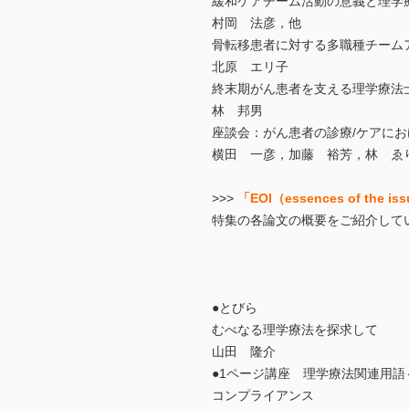
緩和ケアチーム活動の意義と理学
村岡 法彦，他
骨転移患者に対する多職種チーム
北原 エリ子
終末期がん患者を支える理学療法
林 邦男
座談会：がん患者の診療/ケアに
横田 一彦，加藤 裕芳，林 ゑ
>>>
「EOI（essences of the i
特集の各論文の概要をご紹介して
●とびら
むべなる理学療法を探求して
山田 隆介
●1ページ講座 理学療法関連用
コンプライアンス