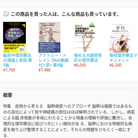
この商品を買った人は、こんな商品も買っています。
脳卒中理学療法
アナトミー・ト
極める大腿骨骨
脊柱理学療法マ
の理論と技術 第
レイン [Web動画
折の理学療法
ネジメント
5版
付]<訳> 第4版
¥6,050
¥6,160
¥7,700
¥7,480
概要
特集 症例から考える 脳幹病変へのアプローチ 脳幹は複雑ではあるも
のの高位によって核や神経路の部位はほぼ解明されている．しかし，病変
による臨 床現象が多岐にわたることから現象の理解や評価に難渋し，合
理的な理学療法に結びつきにくい傾向があ る．脳幹における特徴的な病
変を取り上げ整理することによって，それらの問題をひもとく一助にす
る．