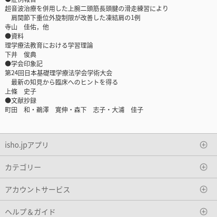
超音波治療を併用した上腕二頭筋長頭腱の滑走練習により
肩関節下垂位外旋制限が改善した凍結肩の1例
寺山 佳佑，他
●資料
理学療法教育における学習理論
下井 俊典
●学会印象記
第24回日本基礎理学療法学会学術大会
最新の知見から臨床へのヒントを得る
上條 史子
●文献抄録
町田 和・鵜澤 寛伸・森下 志子・大浦 佳子
isho.jpアプリ
カテゴリー
アカウントサービス
ヘルプ＆ガイド