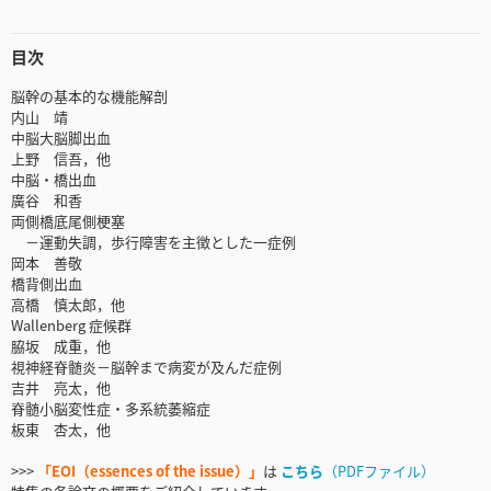
目次
脳幹の基本的な機能解剖
内山 靖
中脳大脳脚出血
上野 信吾，他
中脳・橋出血
廣谷 和香
両側橋底尾側梗塞
－運動失調，歩行障害を主徴とした一症例
岡本 善敬
橋背側出血
高橋 慎太郎，他
Wallenberg 症候群
脇坂 成重，他
視神経脊髄炎－脳幹まで病変が及んだ症例
吉井 亮太，他
脊髄小脳変性症・多系統萎縮症
板東 杏太，他
>>>
「EOI（essences of the issue）」
は
こちら
（PDFファイル）