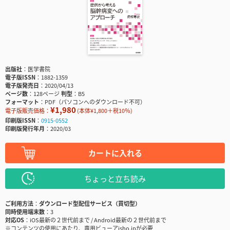
出版社
医学書院
電子版ISSN
1882-1359
電子版発売日
2020/04/13
ページ数
128ページ
判型
B5
フォーマット
PDF（パソコンへのダウンロード不可）
¥1,980
電子版販売価格：
(本体¥1,800＋税10％)
印刷版ISSN
0915-0552
印刷版発行年月
2020/03
カートに入れる
ちょっと立ち読み
ご利用方法
ダウンロード型配信サービス（買切型）
同時使用端末数
3
対応OS
iOS最新の２世代前まで / Android最新の２世代前まで
※コンテンツの使用にあたり、専用ビューアisho.jpが必要