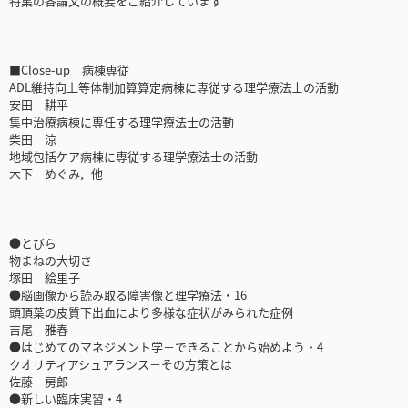
特集の各論文の概要をご紹介しています
■Close-up 病棟専従
ADL維持向上等体制加算算定病棟に専従する理学療法士の活動
安田 耕平
集中治療病棟に専任する理学療法士の活動
柴田 涼
地域包括ケア病棟に専従する理学療法士の活動
木下 めぐみ，他
●とびら
物まねの大切さ
塚田 絵里子
●脳画像から読み取る障害像と理学療法・16
頭頂葉の皮質下出血により多様な症状がみられた症例
吉尾 雅春
●はじめてのマネジメント学－できることから始めよう・4
クオリティアシュアランス－その方策とは
佐藤 房郎
●新しい臨床実習・4