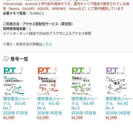
※Androidは、Android２世代前の端末のうち、国内キャリア経由で販売されている端
末（Xperia、GALAXY、AQUOS、ARROWS、Nexusなど）にて動作確認しています
必要メモリ容量
76 MB以上
ご利用方法
アクセス型配信サービス（買切型）
同時使用端末数
1
※インターネット経由でのWEBブラウザによるアクセス参照
※導入・利用方法の詳細は
こちら
巻号一覧
理学療法ジャー
理学療法ジャー
理学療法ジャー
理学療法ジャー
ナル Vol.60
ナル Vol.60
ナル Vol.60
ナル Vol.60
No.7
No.6
No.5
No.4
2026年 07月号
2026年 06月号
2026年 05月号
2026年 04月号
¥2,090
¥2,090
¥2,090
¥2,090