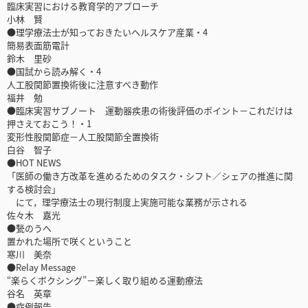
臨床実習における教育学的アプローチ
小林 賢
●理学療法士が知っておきたいヘルスケア産業・4
簡易表面筋電計
鈴木 里砂
●国試から読み解く・4
人工股関節置換術後に注意すべき動作
福井 勉
●臨床実習サブノート 運動器疾患の術後評価のポイント－これだけは
押さえておこう！・1
変形性股関節症－人工股関節全置換術
白谷 智子
●HOT NEWS
「医師の働き方改革を進めるためのタスク・シフト／シェアの推進に関
する検討会」
にて，理学療法士の現行制度上実施可能な業務が示される
佐々木 嘉光
●甃のうへ
置かれた場所で咲くということ
寒川 美奈
●Relay Message
“楽らくボクシング”－楽しく取り組める運動療法
谷名 英章
●症例報告