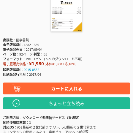
出版社
医学書院
電子版ISSN
1882-1359
電子版発売日
2017/09/04
ページ数
92ページ
判型
B5
フォーマット
PDF（パソコンへのダウンロード不可）
¥1,980
電子版販売価格：
(本体¥1,800＋税10％)
印刷版ISSN
0915-0552
印刷版発行年月
2017/04
カートに入れる
ちょっと立ち読み
ご利用方法
ダウンロード型配信サービス（買切型）
同時使用端末数
3
対応OS
iOS最新の２世代前まで / Android最新の２世代前まで
※コンテンツの使用にあたり、専用ビューアisho.jpが必要