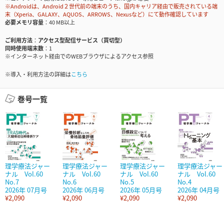
※Androidは、Android２世代前の端末のうち、国内キャリア経由で販売されている端
末（Xperia、GALAXY、AQUOS、ARROWS、Nexusなど）にて動作確認しています
必要メモリ容量
40 MB以上
ご利用方法
アクセス型配信サービス（買切型）
同時使用端末数
1
※インターネット経由でのWEBブラウザによるアクセス参照
※導入・利用方法の詳細は
こちら
巻号一覧
理学療法ジャー
理学療法ジャー
理学療法ジャー
理学療法ジャー
ナル Vol.60
ナル Vol.60
ナル Vol.60
ナル Vol.60
No.7
No.6
No.5
No.4
2026年 07月号
2026年 06月号
2026年 05月号
2026年 04月号
¥2,090
¥2,090
¥2,090
¥2,090