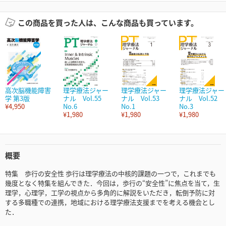
この商品を買った人は、こんな商品も買っています。
高次脳機能障害
理学療法ジャー
理学療法ジャー
理学療法ジャー
学 第3版
ナル Vol.55
ナル Vol.53
ナル Vol.52
¥4,950
No.6
No.1
No.3
¥1,980
¥1,980
¥1,980
概要
特集 歩行の安全性 歩行は理学療法の中核的課題の一つで，これまでも
幾度となく特集を組んできた．今回は，歩行の“安全性”に焦点を当て，生
理学，心理学，工学の視点から多角的に解説をいただき，転倒予防に対
する多職種での連携，地域における理学療法支援までを考える機会とし
た．