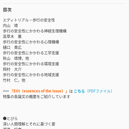
目次
エディトリアル－歩行の安全性
内山 靖
歩行の安全性にかかわる神経生理機構
高草木 薫
歩行の安全性にかかわる心理機構
樋口 貴広
歩行の安全性にかかわる工学支援
秋山 靖博，他
歩行の安全性にかかわる環境支援
岡村 大介
歩行の安全性にかかわる地域支援
竹村 仁，他
>>>
「EOI（essences of the issue）」
は
こちら
（PDFファイル）
特集の各論文の概要をご紹介しています
●とびら
深い人間理解とそれに基づく愛