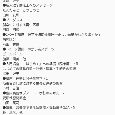
渡邉 好孝
●新人理学療法士へのメッセージ
たんたんと こつこつと
山川 友和
●プログレス
脳卒中に対する再生医療
田口 明彦
●1ページ講座 理学療法関連用語～正しい意味がわかりますか？
病床区分
前田 秀博
●1ページ講座 障がい者スポーツ
ゴールボール
加藤 瑛美，他
●入門講座 「はじめて」への準備（臨床編）・5
はじめての装具作製－評価・提案・手続きの知識
武田 好史
●講座 運動と分子生物学・1
筋蛋白質代謝に対する栄養と運動の影響
下村 吉治
●臨床実習サブノート 歩行のみかた・2
変形性膝関節症
山田 英司
●連載 超音波で見る運動器と運動療法Q&A・5
朴 基彦，他