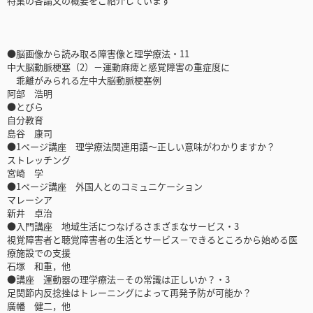
特集の各論文の概要をご紹介しています
●脳画像から読み取る障害像と理学療法・11
中大脳動脈梗塞（2）－運動麻痺と感覚障害の重症度に
乖離がみられる左中大脳動脈梗塞例
阿部 浩明
●とびら
自分教育
島谷 康司
●1ページ講座 理学療法関連用語～正しい意味がわかりますか？
ストレッチング
宮崎 学
●1ページ講座 外国人とのコミュニケーション
マレーシア
新井 卓治
●入門講座 地域生活につなげるさまざまなサービス・3
視覚障害者と聴覚障害者の生活とサービス－できるところから始める医
療施設での支援
石塚 和重，他
●講座 運動器の理学療法－その常識は正しいか？・3
足関節内反捻挫はトレーニングによって再発予防が可能か？
廣幡 健二，他