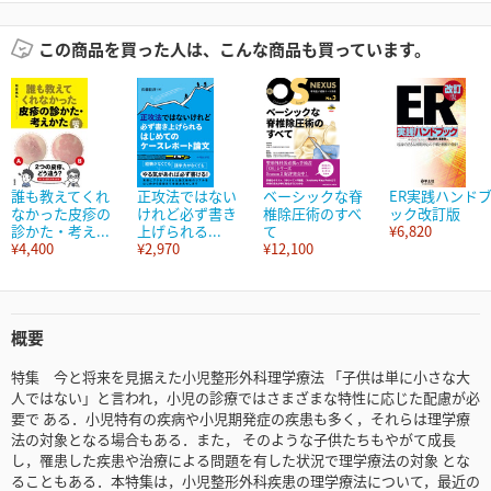
この商品を買った人は、こんな商品も買っています。
誰も教えてくれ
正攻法ではない
ベーシックな脊
ER実践ハンド
なかった皮疹の
けれど必ず書き
椎除圧術のすべ
ック改訂版
診かた・考え...
上げられる...
て
¥6,820
¥4,400
¥2,970
¥12,100
概要
特集 今と将来を見据えた小児整形外科理学療法 「子供は単に小さな大
人ではない」と言われ，小児の診療ではさまざまな特性に応じた配慮が必
要で ある．小児特有の疾病や小児期発症の疾患も多く，それらは理学療
法の対象となる場合もある．また， そのような子供たちもやがて成長
し，罹患した疾患や治療による問題を有した状況で理学療法の対象 とな
ることもある．本特集は，小児整形外科疾患の理学療法について，最近の