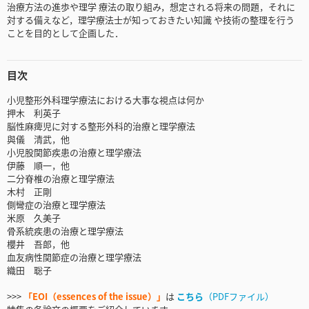
治療方法の進歩や理学 療法の取り組み，想定される将来の問題，それに
対する備えなど，理学療法士が知っておきたい知識 や技術の整理を行う
ことを目的として企画した．
目次
小児整形外科理学療法における大事な視点は何か
押木 利英子
脳性麻痺児に対する整形外科的治療と理学療法
與儀 清武，他
小児股関節疾患の治療と理学療法
伊藤 順一，他
二分脊椎の治療と理学療法
木村 正剛
側彎症の治療と理学療法
米原 久美子
骨系統疾患の治療と理学療法
櫻井 吾郎，他
血友病性関節症の治療と理学療法
織田 聡子
>>>
「EOI（essences of the issue）」
は
こちら
（PDFファイル）