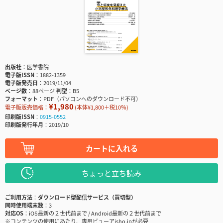
出版社
医学書院
電子版ISSN
1882-1359
電子版発売日
2019/11/04
ページ数
88ページ
判型
B5
フォーマット
PDF（パソコンへのダウンロード不可）
¥1,980
電子版販売価格：
(本体¥1,800＋税10％)
印刷版ISSN
0915-0552
印刷版発行年月
2019/10
カートに入れる
ちょっと立ち読み
ご利用方法
ダウンロード型配信サービス（買切型）
同時使用端末数
3
対応OS
iOS最新の２世代前まで / Android最新の２世代前まで
※コンテンツの使用にあたり、専用ビューアisho.jpが必要