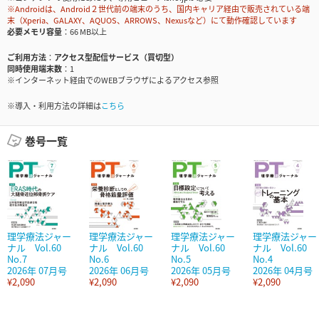
※Androidは、Android２世代前の端末のうち、国内キャリア経由で販売されている端
末（Xperia、GALAXY、AQUOS、ARROWS、Nexusなど）にて動作確認しています
必要メモリ容量
66 MB以上
ご利用方法
アクセス型配信サービス（買切型）
同時使用端末数
1
※インターネット経由でのWEBブラウザによるアクセス参照
※導入・利用方法の詳細は
こちら
巻号一覧
理学療法ジャー
理学療法ジャー
理学療法ジャー
理学療法ジャー
ナル Vol.60
ナル Vol.60
ナル Vol.60
ナル Vol.60
No.7
No.6
No.5
No.4
2026年 07月号
2026年 06月号
2026年 05月号
2026年 04月号
¥2,090
¥2,090
¥2,090
¥2,090