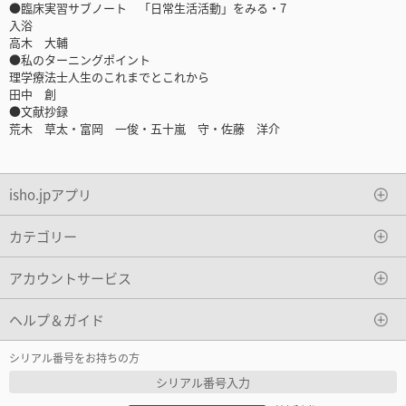
●臨床実習サブノート 「日常生活活動」をみる・7
入浴
高木 大輔
●私のターニングポイント
理学療法士人生のこれまでとこれから
田中 創
●文献抄録
荒木 草太・富岡 一俊・五十嵐 守・佐藤 洋介
isho.jpアプリ
カテゴリー
アカウントサービス
ヘルプ＆ガイド
シリアル番号をお持ちの方
シリアル番号入力