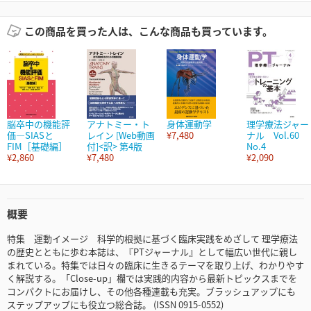
この商品を買った人は、こんな商品も買っています。
脳卒中の機能評
アナトミー・ト
身体運動学
理学療法ジャー
価―SIASと
レイン [Web動画
¥7,480
ナル Vol.60
FIM［基礎編］
付]<訳> 第4版
No.4
¥2,860
¥7,480
¥2,090
概要
特集 運動イメージ 科学的根拠に基づく臨床実践をめざして 理学療法
の歴史とともに歩む本誌は、『PTジャーナル』として幅広い世代に親し
まれている。特集では日々の臨床に生きるテーマを取り上げ、わかりやす
く解説する。「Close-up」欄では実践的内容から最新トピックスまでを
コンパクトにお届けし、その他各種連載も充実。ブラッシュアップにも
ステップアップにも役立つ総合誌。 (ISSN 0915-0552)