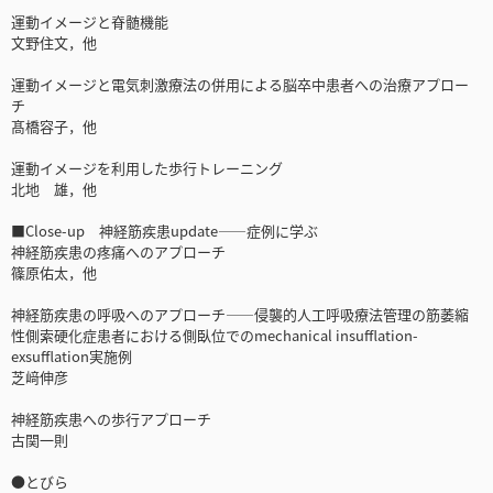
運動イメージと脊髄機能
文野住文，他
運動イメージと電気刺激療法の併用による脳卒中患者への治療アプロー
チ
髙橋容子，他
運動イメージを利用した歩行トレーニング
北地 雄，他
■Close-up 神経筋疾患update――症例に学ぶ
神経筋疾患の疼痛へのアプローチ
篠原佑太，他
神経筋疾患の呼吸へのアプローチ――侵襲的人工呼吸療法管理の筋萎縮
性側索硬化症患者における側臥位でのmechanical insufflation-
exsufflation実施例
芝﨑伸彦
神経筋疾患への歩行アプローチ
古関一則
●とびら