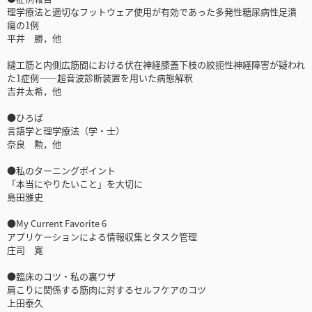
理学療法と適切なフットウェア使用が有効であった多発性糖尿病性足潰
瘍の1例
平井 勝，他
縫工筋と内側広筋間における伏在神経膝蓋下枝の絞扼性神経障害が疑われ
た1症例――超音波診断装置を用いた病態解釈
吉井太希，他
●ひろば
言語学と理学療法（学・士）
奈良 勲，他
●私のターニングポイント
「本当にやりたいこと」を大切に
島田雅史
●My Current Favorite 6
アプリケーションによる情報収集とタスク管理
庄司 寛
●臨床のコツ・私の裏ワザ
肩こりに関係する筋肉に対するセルフケアのコツ
上田泰久