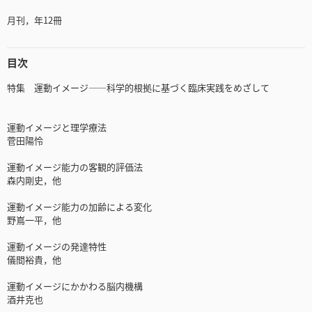
月刊，年12冊
目次
特集 運動イメージ――科学的根拠に基づく臨床実践をめざして
運動イメージと理学療法
菅田陽怜
運動イメージ能力の客観的評価法
森内剛史，他
運動イメージ能力の加齢による変化
野嶌一平，他
運動イメージの発達特性
儀間裕貴，他
運動イメージにかかわる脳内機構
酒井克也