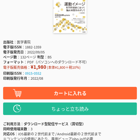
出版社
医学書院
電子版ISSN
1882-1359
電子版発売日
2022/09/05
ページ数
132ページ
判型
B5
フォーマット
PDF（パソコンへのダウンロード不可）
¥1,980
電子版販売価格：
(本体¥1,800＋税10％)
印刷版ISSN
0915-0552
印刷版発行年月
2022/08
カートに入れる
ちょっと立ち読み
ご利用方法
ダウンロード型配信サービス（買切型）
同時使用端末数
3
対応OS
iOS最新の２世代前まで / Android最新の２世代前まで
※コンテンツの使用にあたり、専用ビューアisho.jpが必要