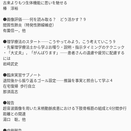
古来よりもつ生体機能に思いを馳せる
椿 淳裕
●画像評価――何を読み取る？ どう活かす？ 9
間質性肺炎（特発性肺線維症）
有薗信一，他
●理学療法のスタート――こうやってみよう，こう考えていこう 9
・先輩理学療法士から学ぶお喋り・説明・指示タイミングのテクニック
・「大丈夫」，「がんばります」――患者さんの遠慮や疲労に配慮する
には
岩﨑武史
●臨床実習サブノート
退院後から振り返るゴール設定――推論を事実と照合して学ぶ 4
在宅復帰 歩行自立
那須高志
●報告
超音波画像を用いた末梢動脈疾患における下肢骨格筋の組成と6分間歩行
距離との関連
湯口 聡，他
●症例報告