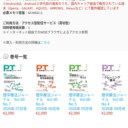
※Androidは、Android２世代前の端末のうち、国内キャリア経由で販売されている端
末（Xperia、GALAXY、AQUOS、ARROWS、Nexusなど）にて動作確認しています
必要メモリ容量
64 MB以上
ご利用方法
アクセス型配信サービス（買切型）
同時使用端末数
1
※インターネット経由でのWEBブラウザによるアクセス参照
※導入・利用方法の詳細は
こちら
巻号一覧
理学療法ジャー
理学療法ジャー
理学療法ジャー
理学療法ジャー
ナル Vol.60
ナル Vol.60
ナル Vol.60
ナル Vol.60
No.7
No.6
No.5
No.4
2026年 07月号
2026年 06月号
2026年 05月号
2026年 04月号
¥2,090
¥2,090
¥2,090
¥2,090