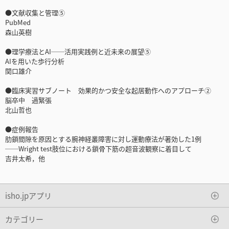
●文献収集と管理⑤
PubMed
森山英樹
●理学療法とAI──活用実践例と近未来の展望⑤
AIを用いた歩行分析
関口雄介
●臨床実習サブノート 効果的かつ安全な起居動作へのアプローチ②
脳卒中 過緊張
北山哲也
●症例報告
肋鎖間隙を原因とする腕神経叢障害に対し運動療法が著効した1例
──Wright test肢位における鎖骨下筋の超音波観察に着目して
吉井太希，他
isho.jpアプリ
カテゴリー