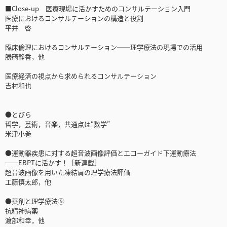
■Close-up 医療現場に活かすためのコンサルテーション入門
医療におけるコンサルテーションの構造と役割
平井 啓
臨床倫理におけるコンサルテーション──理学療法の現場での活用
勝碕静香，他
医療経済の視点から求められるコンサルテーション
吉村和也
●とびら
哲学，芸術，音楽，共通点は“数学”
米津小巻
●運動器疾患に対する超音波画像評価とエコーガイド下運動療法
──EBPTに活かす！［新連載］
超音波画像を用いた凍結肩の理学療法評価
工藤慎太郎，他
●薬剤と理学療法⑤
抗精神病薬
渡部和幸，他