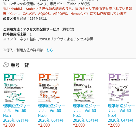
※コンテンツの使用にあたり、専用ビューアisho.jpが必要
※Androidは、Android２世代前の端末のうち、国内キャリア経由で販売されている端
末（Xperia、GALAXY、AQUOS、ARROWS、Nexusなど）にて動作確認しています
必要メモリ容量
154 MB以上
ご利用方法
アクセス型配信サービス（買切型）
同時使用端末数
1
※インターネット経由でのWEBブラウザによるアクセス参照
※導入・利用方法の詳細は
こちら
巻号一覧
理学療法ジャー
理学療法ジャー
理学療法ジャー
理学療法ジャー
ナル Vol.60
ナル Vol.60
ナル Vol.60
ナル Vol.60
No.7
No.6
No.5
No.4
2026年 07月号
2026年 06月号
2026年 05月号
2026年 04月号
¥2,090
¥2,090
¥2,090
¥2,090