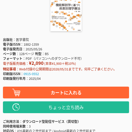
出版社
医学書院
電子版ISSN
1882-1359
電子版発売日
2025/05/26
ページ数
128ページ
判型
B5
フォーマット
PDF（パソコンへのダウンロード不可）
¥2,090
電子版販売価格：
(本体¥1,900＋税10％)
特記事項
Web付録の公開期間は2028/05/31までです。何卒ご了承ください。
印刷版ISSN
0915-0552
印刷版発行年月
2025/04
カートに入れる
ちょっと立ち読み
ご利用方法
ダウンロード型配信サービス（買切型）
同時使用端末数
3
対応OS
iOS最新の２世代前まで / Android最新の２世代前まで