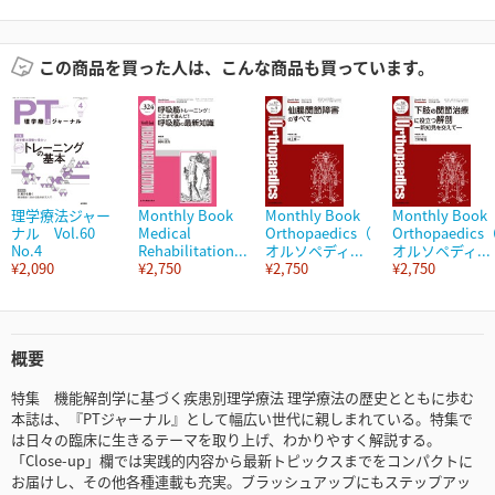
この商品を買った人は、こんな商品も買っています。
理学療法ジャー
Monthly Book
Monthly Book
Monthly Book
ナル Vol.60
Medical
Orthopaedics（
Orthopaedics
No.4
Rehabilitation...
オルソペディ...
オルソペディ...
¥2,090
¥2,750
¥2,750
¥2,750
概要
特集 機能解剖学に基づく疾患別理学療法 理学療法の歴史とともに歩む
本誌は、『PTジャーナル』として幅広い世代に親しまれている。特集で
は日々の臨床に生きるテーマを取り上げ、わかりやすく解説する。
「Close-up」欄では実践的内容から最新トピックスまでをコンパクトに
お届けし、その他各種連載も充実。ブラッシュアップにもステップアッ