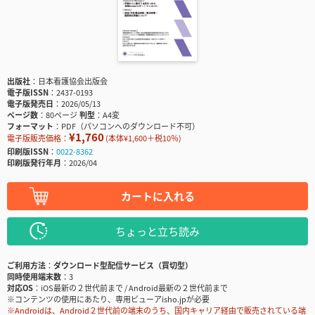
出版社
日本看護協会出版会
電子版ISSN
2437-0193
電子版発売日
2026/05/13
ページ数
80ページ
判型
A4変
フォーマット
PDF（パソコンへのダウンロード不可）
¥1,760
電子版販売価格：
(本体¥1,600＋税10％)
印刷版ISSN
0022-8362
印刷版発行年月
2026/04
カートに入れる
ちょっと立ち読み
ご利用方法
ダウンロード型配信サービス（買切型）
同時使用端末数
3
対応OS
iOS最新の２世代前まで / Android最新の２世代前まで
※コンテンツの使用にあたり、専用ビューアisho.jpが必要
※Androidは、Android２世代前の端末のうち、国内キャリア経由で販売されている端