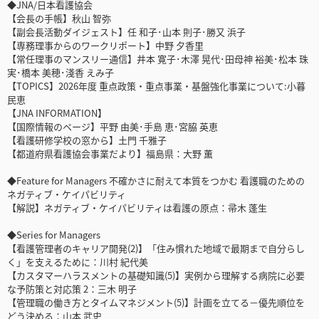
◆JNA/日本看護協会
【会長の手帳】秋山 智弥
【副会長活動ダイジェスト】任 和子･山本 則子･勝又 浜子
【専務理事からのワークリポート】中野 夕香里
【常任理事のマンスリー通信】井本 寛子･木澤 晃代･田母神 裕美･松本 珠
実･橋本 美穂･淺香 えみ子
【TOPICS】2026年度 重点政策・重点事業・基盤強化事業について:小暮
民恵
【JNA INFORMATION】
【国際情報のページ】平野 由美･手島 恵･宮脇 英恵
【看護研修学校の窓から】土門 千雅子
【都道府県看護協会事業だより】福島県：大野 薫
◆Feature for Managers 不確かさに耐えて本質をつかむ 看護職のための
ネガティブ・ケイパビリティ
【解説】ネガティブ・ケイパビリティは看護の原点：帚木 蓬生
◆Series for Managers
【看護管理者のキャリア開発(2)】「住み慣れた地域で最期まで自分らし
く」を支えるために：川村 紀代美
【カスタマーハラスメントの基礎知識(5)】実例から理解する病院に必要
な予防策と対応策 2：三木 明子
【管理職の働き方とタイムマネジメント(5)】計画を立てる－優先順位を
どう決める：山本 武史