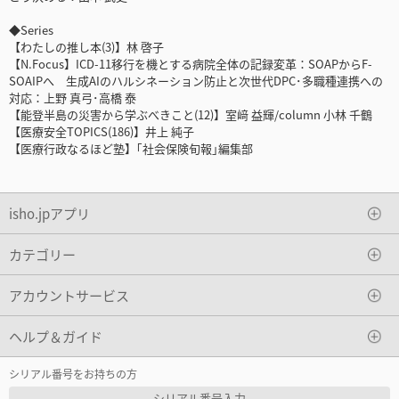
◆Series
【わたしの推し本(3)】林 啓子
【N.Focus】ICD-11移行を機とする病院全体の記録変革：SOAPからF-
SOAIPへ 生成AIのハルシネーション防止と次世代DPC･多職種連携への
対応：上野 真弓･高橋 泰
【能登半島の災害から学ぶべきこと(12)】室﨑 益輝/column 小林 千鶴
【医療安全TOPICS(186)】井上 純子
【医療行政なるほど塾】｢社会保険旬報｣編集部
isho.jpアプリ
カテゴリー
アカウントサービス
ヘルプ＆ガイド
シリアル番号をお持ちの方
シリアル番号入力