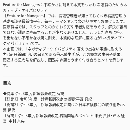
Feature for Managers：不確かさに耐えて本質をつかむ 看護職のためのネ
ガティブ・ケイパビリティ
【Feature for Managers】では、看護管理者が知っておくべき看護管理の
基礎知識や最新情報を、毎号テーマを変えてわかりやすくお届けします。
医療職場では、スタッフとのかかわり方や患者対応をめぐり、解決が容易
ではない課題に直面することが少なくありません。こうした直ちに答え
を出せない不確かな状況に耐え、本質的な理解に至る力が｢ネガティブ・
ケイパビリティ｣です。
本企画では、｢ネガティブ・ケイパビリティ 答えの出ない事態に耐える
力｣(朝日新聞出版)の著者である帚木蓬生氏が、この概念の由来や効果、
関連する思考法を解説し、困難な課題とうまく付き合うヒントを示しま
す。
目次
◆特集 令和8年度 診療報酬改定 解説
【総論1】令和8年度 診療報酬改定の概要:平野 真紀
【総論2】令和8年度 診療報酬改定に向けた日本看護協会の取り組み:木
澤 晃代
【解説】令和8年度 診療報酬改定 看護関連のポイント:甲斐 貴雅･鈴木 征
吾･中村 奈央