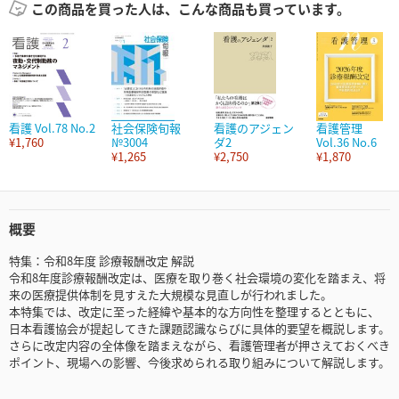
この商品を買った人は、こんな商品も買っています。
看護 Vol.78 No.2
社会保険旬報
看護のアジェン
看護管理
¥1,760
№3004
ダ2
Vol.36 No.6
¥1,265
¥2,750
¥1,870
概要
特集：令和8年度 診療報酬改定 解説
令和8年度診療報酬改定は、医療を取り巻く社会環境の変化を踏まえ、将
来の医療提供体制を見すえた大規模な見直しが行われました。
本特集では、改定に至った経緯や基本的な方向性を整理するとともに、
日本看護協会が提起してきた課題認識ならびに具体的要望を概説します。
さらに改定内容の全体像を踏まえながら、看護管理者が押さえておくべき
ポイント、現場への影響、今後求められる取り組みについて解説します。