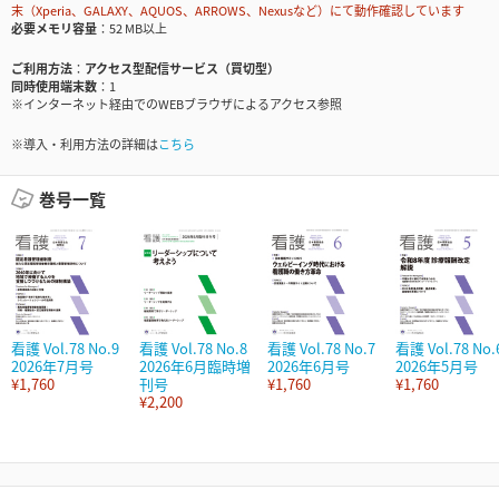
末（Xperia、GALAXY、AQUOS、ARROWS、Nexusなど）にて動作確認しています
必要メモリ容量
52 MB以上
ご利用方法
アクセス型配信サービス（買切型）
同時使用端末数
1
※インターネット経由でのWEBブラウザによるアクセス参照
※導入・利用方法の詳細は
こちら
巻号一覧
看護 Vol.78 No.9
看護 Vol.78 No.8
看護 Vol.78 No.7
看護 Vol.78 No.
2026年7月号
2026年6月臨時増
2026年6月号
2026年5月号
¥1,760
刊号
¥1,760
¥1,760
¥2,200