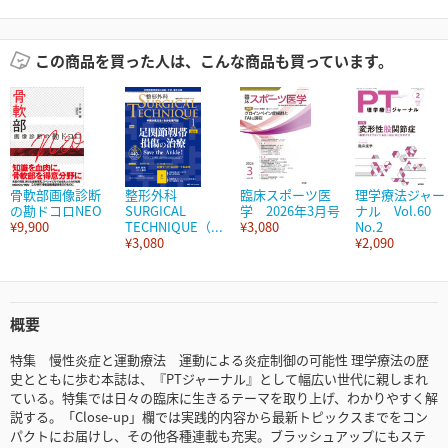
この商品を買った人は、こんな商品も買っています。
骨軟部画像診断
整形外科
臨床スポーツ医
理学療法ジャー
の勘ドコロNEO
SURGICAL
学 2026年3月号
ナル Vol.60
¥9,900
TECHNIQUE（...
¥3,080
No.2
¥3,080
¥2,090
概要
特集 慢性炎症と運動療法 運動による炎症制御の可能性 理学療法の歴
史とともに歩む本誌は、『PTジャーナル』として幅広い世代に親しまれ
ている。特集では日々の臨床に生きるテーマを取り上げ、わかりやすく解
説する。「Close-up」欄では実践的内容から最新トピックスまでをコン
パクトにお届けし、その他各種連載も充実。ブラッシュアップにもステ