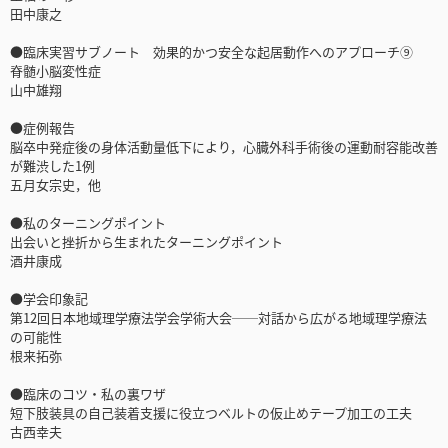
田中康之
●臨床実習サブノート 効果的かつ安全な起居動作へのアプローチ⑨
脊髄小脳変性症
山中雄翔
●症例報告
脳卒中発症後の身体活動量低下により，心臓外科手術後の運動耐容能改善
が難渋した1例
五月女宗史，他
●私のターニングポイント
出会いと挫折から生まれたターニングポイント
酒井康成
●学会印象記
第12回日本地域理学療法学会学術大会──対話から広がる地域理学療法
の可能性
根来拓弥
●臨床のコツ・私の裏ワザ
短下肢装具の自己装着支援に役立つベルトの仮止めテープ加工の工夫
古西幸夫