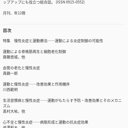
ップアップにも役立つ総合誌。 (ISSN 0915-0552)
月刊、年12冊
目次
特集 慢性炎症と運動療法──運動による炎症制御の可能性
運動による骨格筋再生と細胞老化制御
齋藤悠城，他
血管の老化と慢性炎症
真鍋一郎
運動と慢性炎症──改善効果と作用機序
川西範明
生活習慣病と慢性炎症──運動がもたらす予防・改善効果とそのメカニ
ズム
髙村大祐，他
心不全と慢性炎症──病態形成と運動の抗炎症効果
井澤和大，他