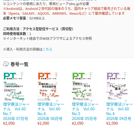
※コンテンツの使用にあたり、専用ビューアisho.jpが必要
※Androidは、Android２世代前の端末のうち、国内キャリア経由で販売されている端
末（Xperia、GALAXY、AQUOS、ARROWS、Nexusなど）にて動作確認しています
必要メモリ容量
52 MB以上
ご利用方法
アクセス型配信サービス（買切型）
同時使用端末数
1
※インターネット経由でのWEBブラウザによるアクセス参照
※導入・利用方法の詳細は
こちら
巻号一覧
理学療法ジャー
理学療法ジャー
理学療法ジャー
理学療法ジャー
ナル Vol.60
ナル Vol.60
ナル Vol.60
ナル Vol.60
No.7
No.6
No.5
No.4
2026年 07月号
2026年 06月号
2026年 05月号
2026年 04月号
¥2,090
¥2,090
¥2,090
¥2,090