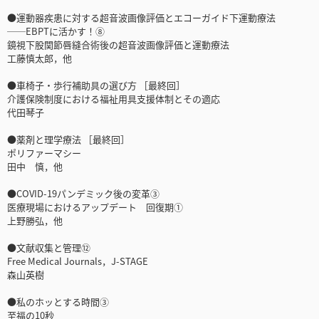
●運動器疾患に対する超音波画像評価とエコーガイド下運動療法
──EBPTに活かす！⑧
鏡視下股関節唇縫合術後の超音波画像評価と運動療法
工藤慎太郎，他
●車椅子・歩行補助具の選び方 ［最終回］
介護保険制度における福祉用具支援体制とその適応
代田琴子
●薬剤と理学療法 ［最終回］
ポリファーマシー
田中 慎，他
●COVID-19パンデミック後の変革③
医療現場におけるアップデート 回復期①
上野勝弘，他
●文献収集と管理⑫
Free Medical Journals，J-STAGE
森山英樹
●私のホッとする時間③
至福の10秒