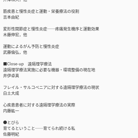
筋疾患と慢性炎症と運動・栄養療法の役割
吉本由紀
変形性関節症と慢性炎症──疼痛発生機序と運動効果
木藤伸宏，他
運動によるがん予防と慢性炎症
武藤倫弘，他
■Close-up 遠隔理学療法
遠隔理学療法実施に必要な機器・環境整備の現在地
井伊卓真
フレイル・サルコペニアに対する遠隔理学療法の現状
白土大成
心疾患患者に対する遠隔理学療法の実際
内藤紘一
●とびら
育てるということ──育てられ続ける私
佐藤明紀