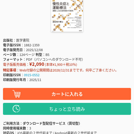
出版社
医学書院
電子版ISSN
1882-1359
電子版発売日
2025/12/08
ページ数
124ページ
判型
B5
フォーマット
PDF（パソコンへのダウンロード不可）
¥2,090
電子版販売価格：
(本体¥1,900＋税10％)
特記事項
Web付録の公開期間は2028/12/31までです。何卒ご了承ください。
印刷版ISSN
0915-0552
印刷版発行年月
2025/11
カートに入れる
ちょっと立ち読み
ご利用方法
ダウンロード型配信サービス（買切型）
同時使用端末数
3
対応OS
iOS最新の２世代前まで / Android最新の２世代前まで