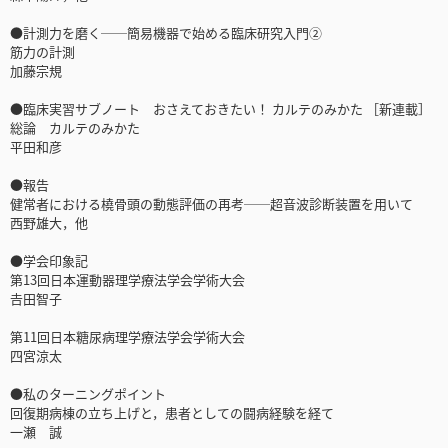
●計測力を磨く──簡易機器で始める臨床研究入門②
筋力の計測
加藤宗規
●臨床実習サブノート おさえておきたい！ カルテのみかた ［新連載］
総論 カルテのみかた
平田和彦
●報告
健常者における橈骨頭の動態評価の再考──超音波診断装置を用いて
西野雄大，他
●学会印象記
第13回日本運動器理学療法学会学術大会
𠮷田智子
第11回日本糖尿病理学療法学会学術大会
四宮涼太
●私のターニングポイント
回復期病棟の立ち上げと，患者としての闘病経験を経て
一瀬 誠