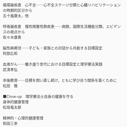
循環器疾患 心不全──心不全ステージ分類と心臓リハビリテーション
の時期的区分から
五十嵐康太，他
呼吸器疾患 慢性閉塞性肺疾患──病期，国際生活機能分類，エビデン
スの視点から
佐々木康貴
脳性麻痺児──子ども・家族との対話から共創する目標設定
阿部広和
血液がん──働き盛り世代における目標設定と理学療法実践
武清孝弘
卒後教育──目標を問い直し続け，ともに学び合う関係を築くために
松田 徹
■Close-up 理学療法士自身の健康を守る
身体的健康管理
松垣竜太郎
精神的・心理的健康管理
和田三幸