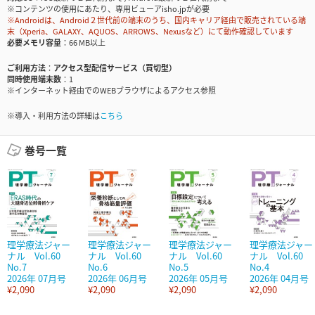
※コンテンツの使用にあたり、専用ビューアisho.jpが必要
※Androidは、Android２世代前の端末のうち、国内キャリア経由で販売されている端
末（Xperia、GALAXY、AQUOS、ARROWS、Nexusなど）にて動作確認しています
必要メモリ容量
66 MB以上
ご利用方法
アクセス型配信サービス（買切型）
同時使用端末数
1
※インターネット経由でのWEBブラウザによるアクセス参照
※導入・利用方法の詳細は
こちら
巻号一覧
理学療法ジャー
理学療法ジャー
理学療法ジャー
理学療法ジャー
ナル Vol.60
ナル Vol.60
ナル Vol.60
ナル Vol.60
No.7
No.6
No.5
No.4
2026年 07月号
2026年 06月号
2026年 05月号
2026年 04月号
¥2,090
¥2,090
¥2,090
¥2,090