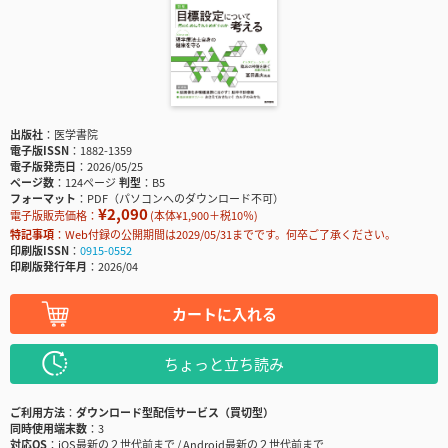
出版社
医学書院
電子版ISSN
1882-1359
電子版発売日
2026/05/25
ページ数
124ページ
判型
B5
フォーマット
PDF（パソコンへのダウンロード不可）
¥2,090
電子版販売価格：
(本体¥1,900＋税10％)
特記事項
Web付録の公開期間は2029/05/31までです。何卒ご了承ください。
印刷版ISSN
0915-0552
印刷版発行年月
2026/04
カートに入れる
ちょっと立ち読み
ご利用方法
ダウンロード型配信サービス（買切型）
同時使用端末数
3
対応OS
iOS最新の２世代前まで / Android最新の２世代前まで