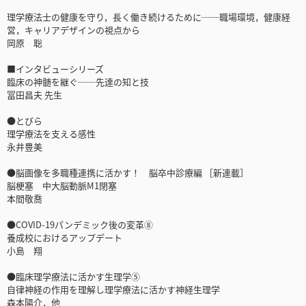
理学療法士の健康を守り，長く働き続けるために──職場環境，健康経
営，キャリアデザインの視点から
岡原 聡
■インタビューシリーズ
臨床の神髄を継ぐ──先達の知と技
冨田昌夫 先生
●とびら
理学療法を支える感性
永井豊美
●脳画像を多職種連携に活かす！ 脳卒中診療編 ［新連載］
脳梗塞 中大脳動脈M1閉塞
本間敬喬
●COVID-19パンデミック後の変革⑧
養成校におけるアップデート
小島 翔
●臨床理学療法に活かす生理学⑤
自律神経の作用を理解し理学療法に活かす神経生理学
森本陽介，他