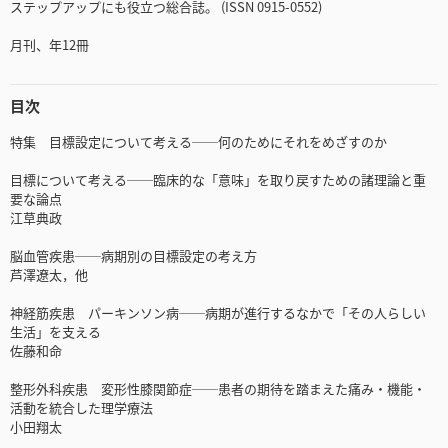
ステップアップにも役立つ総合誌。 (ISSN 0915-0552)
月刊、年12冊
目次
特集 目標設定について考える──何のためにそれをめざすのか
目標について考える──臨床的な「意味」を取り戻すための諸理論と重
要な論点
江草典政
脳血管疾患──病期別の目標設定の考え方
芦澤遼太，他
神経筋疾患 パーキンソン病──病期が進行するなかで「その人らしい
生活」を支える
佐藤和命
整形外科疾患 変形性膝関節症──患者の期待を踏まえた痛み・機能・
活動を統合した理学療法
小田翔太