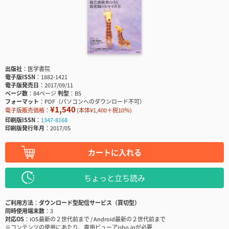
出版社
医学書院
電子版ISSN
1882-1421
電子版発売日
2017/09/11
ページ数
84ページ
判型
B5
フォーマット
PDF（パソコンへのダウンロード不可）
¥1,540
電子版販売価格：
(本体¥1,400＋税10％)
印刷版ISSN
1347-8168
印刷版発行年月
2017/05
カートに入れる
ちょっと立ち読み
ご利用方法
ダウンロード型配信サービス（買切型）
同時使用端末数
3
対応OS
iOS最新の２世代前まで / Android最新の２世代前まで
※コンテンツの使用にあたり、専用ビューアisho.jpが必要