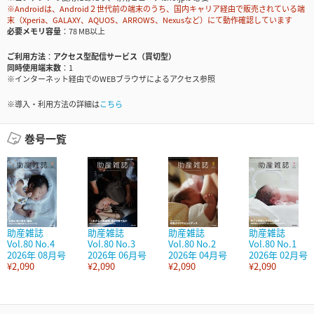
※Androidは、Android２世代前の端末のうち、国内キャリア経由で販売されている端
末（Xperia、GALAXY、AQUOS、ARROWS、Nexusなど）にて動作確認しています
必要メモリ容量
78 MB以上
ご利用方法
アクセス型配信サービス（買切型）
同時使用端末数
1
※インターネット経由でのWEBブラウザによるアクセス参照
※導入・利用方法の詳細は
こちら
巻号一覧
助産雑誌
助産雑誌
助産雑誌
助産雑誌
Vol.80 No.4
Vol.80 No.3
Vol.80 No.2
Vol.80 No.1
2026年 08月号
2026年 06月号
2026年 04月号
2026年 02月号
¥2,090
¥2,090
¥2,090
¥2,090