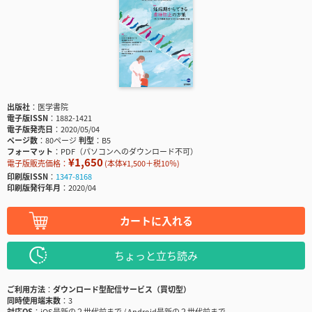
出版社
医学書院
電子版ISSN
1882-1421
電子版発売日
2020/05/04
ページ数
80ページ
判型
B5
フォーマット
PDF（パソコンへのダウンロード不可）
¥1,650
電子版販売価格：
(本体¥1,500＋税10％)
印刷版ISSN
1347-8168
印刷版発行年月
2020/04
カートに入れる
ちょっと立ち読み
ご利用方法
ダウンロード型配信サービス（買切型）
同時使用端末数
3
対応OS
iOS最新の２世代前まで / Android最新の２世代前まで