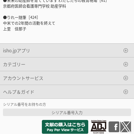
●未来の助産師を育てています わたしたちの教育現場［61］
京都府医師会看護専門学校 助産学科
●りれー随筆［424］
中米での2年間の活動を終えて
上里 佳那子
isho.jpアプリ
カテゴリー
アカウントサービス
ヘルプ＆ガイド
シリアル番号をお持ちの方
シリアル番号入力