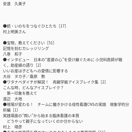
安達 久美子
●続・いのちをつなぐひとたち［17］
村上明美さん
●宝物，教えてください［51］
記憶を刻むカレッジリング
八巻 和子
●インタビュー 日本の“産婆の心”を受け継ぐために 小児科医師が聴
く，助産婦の語り［2］
いいお産は子どもへの愛情に影響する
大谷 タカ子／桑原 勲
●ワタナベダイチが解説！ 両親学級アイスブレイク集［2］
こんな時，どんなアイスブレイク？
第一印象を教えて
渡辺 大地
●現場が変わる！ チームに働きかける母性看護CNSの実践 現象学的分
析編［1］
実践場面の“問い”から始まる臨床看護の本質
どうやって親子になっていくのか分からない
村上 靖彦