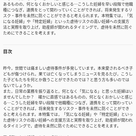
あるものの，何となくおかしいと感じる─こうした妊婦を早い段階で他職
種につなぎ，連携をとって関わっていくことができれば，将来発生するリ
スク・事件を未然に防ぐことができると考えられます。本特集では，「気
になる妊婦」や「特定妊婦」といった虐待リスクの高い妊婦への支援方
法と実際を取り上げ，助産師が関われるタイミングで，虐待を未然に防ぐ
ためにできることを考えます。
目次
昨今，世間では痛ましい虐待事件が多発しています。本来愛されるべき子
どもが傷つけられ，果ては亡くなってしまうニュースを見るたび，こうし
た子どもたちを何とか救うことができたのでは？と思う方も多いのでは
ないでしょうか。
また，日常の業務を振り返ると，何となく「気になる」と思った妊婦はい
ませんでしたか？ 確かに直感ではあるものの，何となくおかしいと感じ
る─こうした妊婦を早い段階で他職種につなぎ，連携をとって関わってい
くことができれば，将来発生するリスク・事件を未然に防ぐことができ
ると考えられます。本特集では，「気になる妊婦」や「特定妊婦」といっ
た虐待リスクの高い妊婦への支援方法と実際を取り上げ，助産師が関われ
るタイミングで，虐待を未然に防ぐためにできることを考えます。