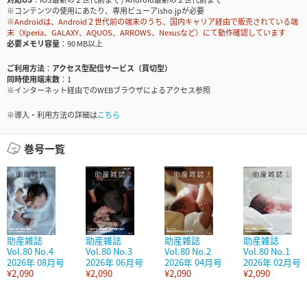
※コンテンツの使用にあたり、専用ビューアisho.jpが必要
※Androidは、Android２世代前の端末のうち、国内キャリア経由で販売されている端
末（Xperia、GALAXY、AQUOS、ARROWS、Nexusなど）にて動作確認しています
必要メモリ容量
90 MB以上
ご利用方法
アクセス型配信サービス（買切型）
同時使用端末数
1
※インターネット経由でのWEBブラウザによるアクセス参照
※導入・利用方法の詳細は
こちら
巻号一覧
助産雑誌
助産雑誌
助産雑誌
助産雑誌
Vol.80 No.4
Vol.80 No.3
Vol.80 No.2
Vol.80 No.1
2026年 08月号
2026年 06月号
2026年 04月号
2026年 02月号
¥2,090
¥2,090
¥2,090
¥2,090