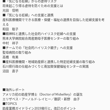
■「気になる妊婦」からの虐待リスク
将来起こり得る虐待を防ぐための支援とは
光田 信明
■「気になる妊婦」への支援と連携
産科医療機関でできる医療・保健・福祉の連携を目指した妊婦支援を考
える
和田 聡子
■精神科と連携した社会的ハイリスク妊婦への支援
熊本大学病院総合周産期母子医療センターの取り組み
中村 祥子
■チームでの「社会的ハイリスク親子」への支援
聖母病院の取り組み
高橋 有美
■産科医療機関・地域助産師と連携した特定妊婦支援の取り組み
石川県行政の仕組みづくりと南加賀保健福祉センターの実践
沼田 直子
■海外レポート
アメリカ初の助産学博士（Doctor of Midwifery）の誕生
エリザベス・アーノルド-レイヒー／翻訳・新野 由子
■TOPICS
助産業務ガイドライン2019発行と，改訂のポイント