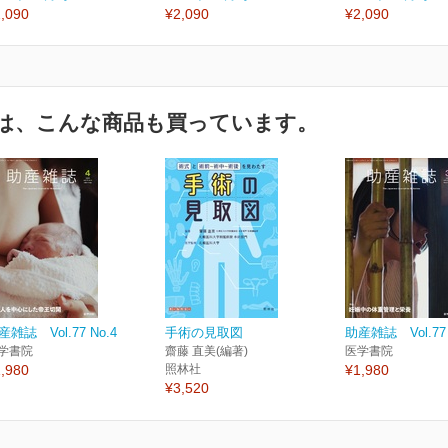
,090
¥2,090
¥2,090
は、こんな商品も買っています。
産雑誌 Vol.77 No.4
手術の見取図
助産雑誌 Vol.77 
学書院
齋藤 直美(編著)
医学書院
,980
照林社
¥1,980
¥3,520