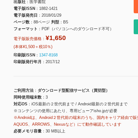
出版社
医学書院
電子版ISSN
1882-1421
電子版発売日
2018/01/29
ページ数
88ページ
判型
B5
フォーマット
PDF（パソコンへのダウンロード不可）
¥1,650
電子版販売価格：
(本体¥1,500＋税10％)
印刷版ISSN
1347-8168
印刷版発行年月
2017/12
ご利用方法
ダウンロード型配信サービス（買切型）
同時使用端末数
3
対応OS
iOS最新の２世代前まで / Android最新の２世代前まで
※コンテンツの使用にあたり、専用ビューアisho.jpが必要
※Androidは、Android２世代前の端末のうち、国内キャリア経由で販
AQUOS、ARROWS、Nexusなど）にて動作確認しています
必要メモリ容量
30 MB以上