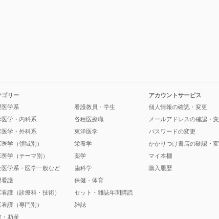
テゴリー
アカウントサービス
礎医学系
看護教員・学生
個人情報の確認・変更
床医学・内科系
各種医療職
メールアドレスの確認・変
床医学・外科系
東洋医学
パスワードの変更
床医学（領域別）
栄養学
かかりつけ書店の確認・変
床医学（テーマ別）
薬学
マイ本棚
会医学系・医学一般など
歯科学
購入履歴
礎看護
保健・体育
床看護（診療科・技術）
セット・雑誌年間購読
床看護（専門別）
雑誌
健・助産