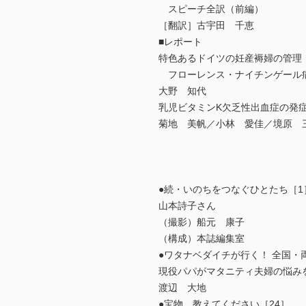
スピーチ全訳（前編）
［翻訳］古宇田 千恵
■レポート
特色あるドイツの妊産褥婦の管理
フローレンス・ナイチンゲール
大野 知代
乳児ビタミンK欠乏性出血症の発
菊地 美帆／小林 愛佳／境原 
●続・いのちをつなぐひとたち［1
山本詩子さん
（撮影）船元 康子
（構成）本誌編集室
●ワタナベダイチが行く！ 全国・
現役パパがマタニティ夫婦の悩み
渡辺 大地
●宝物，教えてください［24］