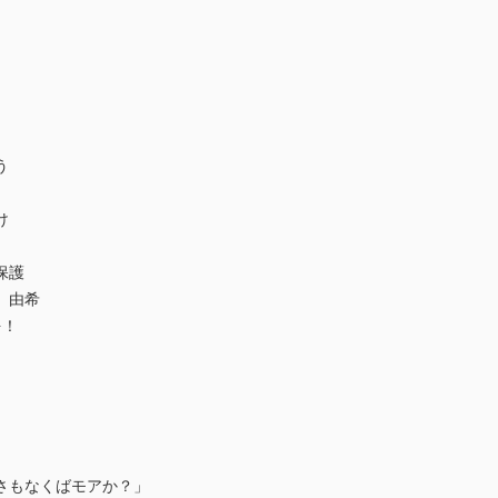
う
け
保護
 由希
を！
さもなくばモアか？」