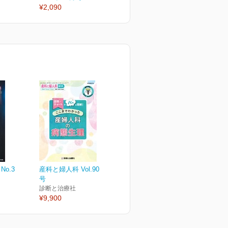
¥2,090
¥2,090
¥
No.3
産科と婦人科 Vol.90 増刊
号
診断と治療社
¥9,900