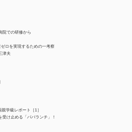
病院での研修から
症ゼロを実現するための一考察
三津夫
］
両親学級レポート［1］
を受け止める「パパランチ」！