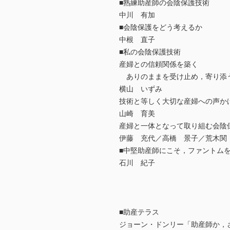
■熟練助産師の会陰保護技術
中川 有加
■会陰保護をどう考えるか
中根 直子
■私の会陰保護技術
産婦との信頼関係を築く
ありのままを受け止め，寄り添
横山 いずみ
技術と等しく大切な産婦への声か
山崎 育美
産婦と一体となって取り組む会陰
伊藤 充代／高橋 景子／荒木関
■中堅助産師にこそ，ファントム
石川 紀子
■助産テラス
ジョーン・ドンリー「助産師か，