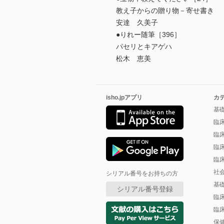
教え子からの贈り物－寄せ書き
安達 久美子
●りれー随筆［396］
パセリとキアゲハ
松木 恵美
isho.jpアプリ
カ
基
臨
臨
臨
臨
社
シリアル番号をお持ちの方
基
シリアル番号登録
臨
臨
保