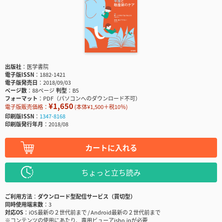
出版社
医学書院
電子版ISSN
1882-1421
電子版発売日
2018/09/03
ページ数
88ページ
判型
B5
フォーマット
PDF（パソコンへのダウンロード不可）
¥1,650
電子版販売価格：
(本体¥1,500＋税10％)
印刷版ISSN
1347-8168
印刷版発行年月
2018/08
カートに入れる
ちょっと立ち読み
ご利用方法
ダウンロード型配信サービス（買切型）
同時使用端末数
3
対応OS
iOS最新の２世代前まで / Android最新の２世代前まで
※コンテンツの使用にあたり、専用ビューアisho.jpが必要