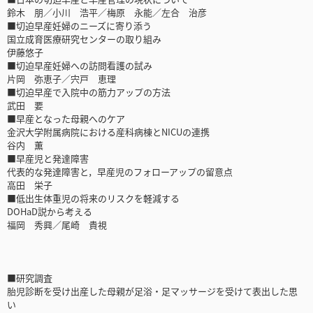
鈴木 朋／小川 浩平／梅原 永能／左合 治彦
■切迫早産妊婦のニーズに寄り添う
国立成育医療研究センターの取り組み
伊藤悠子
■切迫早産妊婦への訪問看護の試み
片岡 弥恵子／宍戸 恵理
■切迫早産で入院中の筋力アップの方法
武田 要
■早産となった母親へのケア
金沢大学附属病院における産科病棟とNICUの連携
谷内 薫
■早産児と発達障害
代表的な発達障害と，早産児のフォローアップの留意点
高田 栄子
■低出生体重児の将来のリスクを軽減する
DOHaD説から考える
福岡 秀興／尾崎 貴視
■研究調査
胎児診断を受け出産した母親が足浴・足マッサージを受けて表出した思
い