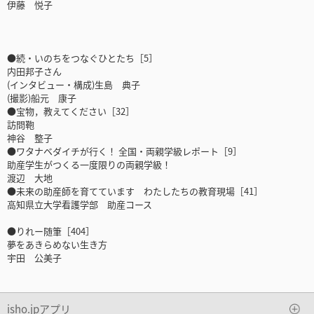
伊藤 悦子
●続・いのちをつなぐひとたち［5］
内田邦子さん
(インタビュー・構成)生島 典子
(撮影)船元 康子
●宝物，教えてください［32］
訪問鞄
神谷 整子
●ワタナベダイチが行く！ 全国・両親学級レポート［9］
助産学生がつくる一度限りの両親学級！
渡辺 大地
●未来の助産師を育てています わたしたちの教育現場［41］
高知県立大学看護学部 助産コース
●りれー随筆［404］
夢をあきらめない生き方
宇田 公美子
isho.jpアプリ