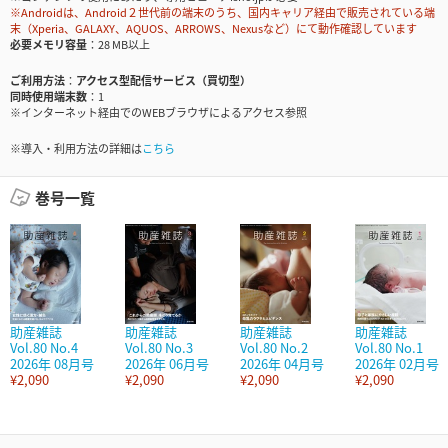
※Androidは、Android２世代前の端末のうち、国内キャリア経由で販売されている端
末（Xperia、GALAXY、AQUOS、ARROWS、Nexusなど）にて動作確認しています
必要メモリ容量
28 MB以上
ご利用方法
アクセス型配信サービス（買切型）
同時使用端末数
1
※インターネット経由でのWEBブラウザによるアクセス参照
※導入・利用方法の詳細は
こちら
巻号一覧
助産雑誌
助産雑誌
助産雑誌
助産雑誌
Vol.80 No.4
Vol.80 No.3
Vol.80 No.2
Vol.80 No.1
2026年 08月号
2026年 06月号
2026年 04月号
2026年 02月号
¥2,090
¥2,090
¥2,090
¥2,090