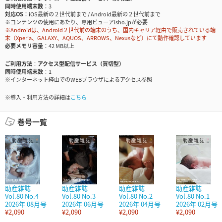
同時使用端末数
3
対応OS
iOS最新の２世代前まで / Android最新の２世代前まで
※コンテンツの使用にあたり、専用ビューアisho.jpが必要
※Androidは、Android２世代前の端末のうち、国内キャリア経由で販売されている端
末（Xperia、GALAXY、AQUOS、ARROWS、Nexusなど）にて動作確認しています
必要メモリ容量
42 MB以上
ご利用方法
アクセス型配信サービス（買切型）
同時使用端末数
1
※インターネット経由でのWEBブラウザによるアクセス参照
※導入・利用方法の詳細は
こちら
巻号一覧
助産雑誌
助産雑誌
助産雑誌
助産雑誌
Vol.80 No.4
Vol.80 No.3
Vol.80 No.2
Vol.80 No.1
2026年 08月号
2026年 06月号
2026年 04月号
2026年 02月号
¥2,090
¥2,090
¥2,090
¥2,090