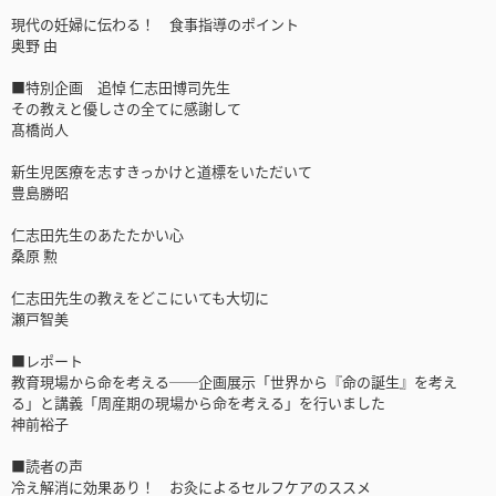
現代の妊婦に伝わる！ 食事指導のポイント
奥野 由
■特別企画 追悼 仁志田博司先生
その教えと優しさの全てに感謝して
髙橋尚人
新生児医療を志すきっかけと道標をいただいて
豊島勝昭
仁志田先生のあたたかい心
桑原 勲
仁志田先生の教えをどこにいても大切に
瀬戸智美
■レポート
教育現場から命を考える──企画展示「世界から『命の誕生』を考え
る」と講義「周産期の現場から命を考える」を行いました
神前裕子
■読者の声
冷え解消に効果あり！ お灸によるセルフケアのススメ