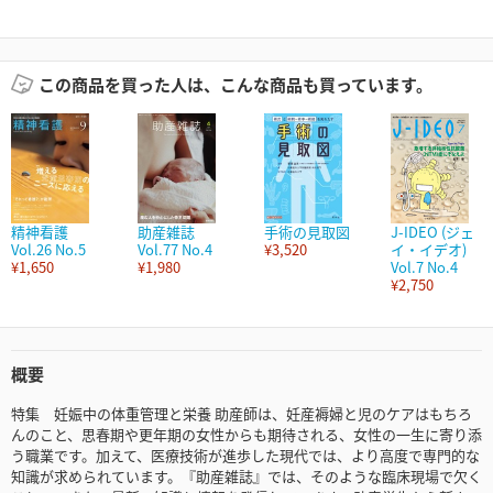
この商品を買った人は、こんな商品も買っています。
精神看護
助産雑誌
手術の見取図
J-IDEO (ジェ
Vol.26 No.5
Vol.77 No.4
¥3,520
イ・イデオ)
¥1,650
¥1,980
Vol.7 No.4
¥2,750
概要
特集 妊娠中の体重管理と栄養 助産師は、妊産褥婦と児のケアはもちろ
んのこと、思春期や更年期の女性からも期待される、女性の一生に寄り添
う職業です。加えて、医療技術が進歩した現代では、より高度で専門的な
知識が求められています。『助産雑誌』では、そのような臨床現場で欠く