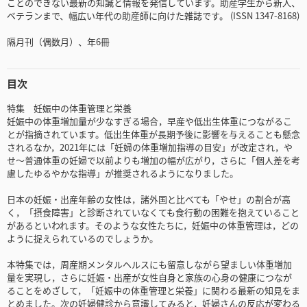
ことのできない最新の知識と情報を発信しています。助産学生から新人、
ベテランまで、幅広い年代の助産師に向けた雑誌です。 (ISSN 1347-8168)
隔月刊（偶数月）、年6冊
目次
特集 妊娠中の体重管理と栄養
妊娠中の体重増加量が少なすぎる場合，早産や低出生体重につながるこ
とが指摘されています。低出生体重が長期予後に影響を与えることも懸念
されるなか，2021年には「妊婦の体重増加指導の目安」が改定され，や
せ～普通体重の妊婦で以前よりも増加の幅が広がり，さらに「個人差を考
慮したゆるやかな指導」が推奨されるようになりました。
日本の妊娠・出産年齢の女性は，諸外国と比べても「やせ」の割合が高
く，「摂食障害」と診断されていなくても食行動の困難を抱えていること
があるといわれます。そのような女性たちに，妊娠中の体重管理は，どの
ように捉えられているのでしょうか。
本特集では，周産期メンタルヘルスにも留意しながら望ましい体重増加
量を実現し，さらに妊娠・出産が女性自身と家族の心身の健康につなが
ることをめざして，「妊娠中の体重管理と栄養」に関わる最新の知見をま
とめました。次の妊婦健診から意識してみると，妊婦さんの反応が変わる