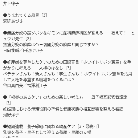
井上律子
●うまれてくる風景［3］
繁延あづさ
●無痛分娩の超ソボクなギモンに産科麻酔科医が答える──教えて！ ヒ
ュウガ先生［2］
無痛分娩の麻酔は帝王切開分娩の麻酔と同じですか？
日向俊輔／田辺けい子
●妊産婦を尊重したケアのための国際宣言「ホワイトリボン憲章」を手
がかりに考える──人権のはなし［3］
ベテランさんも！新人さんも！学生さんも！ ホワイトリボン憲章を活用
して人権を尊重する職場をつくるには？
谷口真由美／福澤利江子
●「根拠のあるケア」のための新しい考え方──母子相互影響看護論
［3］
妊娠期における母親役割の準備と健康状態の相互影響を整える看護
河野洋子
●短期連載 養子縁組に関わる助産ケア［3・最終回］
乳児を養子・里子として迎える養親・里親の支援
白井千晶