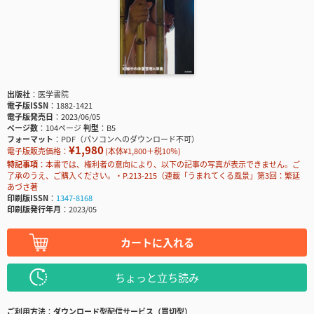
出版社
医学書院
電子版ISSN
1882-1421
電子版発売日
2023/06/05
ページ数
104ページ
判型
B5
フォーマット
PDF（パソコンへのダウンロード不可）
¥1,980
電子版販売価格：
(本体¥1,800＋税10％)
特記事項
本書では、権利者の意向により、以下の記事の写真が表示できません。ご
了承のうえ、ご購入ください。・P.213-215（連載「うまれてくる風景」第3回：繁延
あづさ著
印刷版ISSN
1347-8168
印刷版発行年月
2023/05
カートに入れる
ちょっと立ち読み
ご利用方法
ダウンロード型配信サービス（買切型）