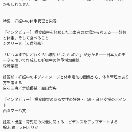
かもしれません。
特集 妊娠中の体重管理と栄養
［インタビュー］ 摂食障害を経験した当事者の立場から考える──妊娠
と体重，そして食べること
シオリーヌ（大貫詩織）
「いつ頃までにどれくらい増やせばいいのか」が分かる──日本人のデ
ータを用いて作成した妊娠中の体重増加曲線
森崎菜穂
妊娠前・妊娠中のボディイメージと体重増加の関係から，体重管理のあり
方を考える
白石三恵／倉嶋優希／原田梨央
［インタビュー］ 摂食障害のある女性の妊娠・出産・育児支援のポイン
ト
西園マーハ文
妊娠・出産・育児期の栄養に関するエビデンスをアップデートする
鈴木 瞳／大田えりか