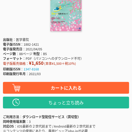
出版社
医学書院
電子版ISSN
1882-1421
電子版発売日
2021/04/05
ページ数
88ページ
判型
B5
フォーマット
PDF（パソコンへのダウンロード不可）
¥1,650
電子版販売価格：
(本体¥1,500＋税10％)
印刷版ISSN
1347-8168
印刷版発行年月
2021/03
カートに入れる
ちょっと立ち読み
ご利用方法
ダウンロード型配信サービス（買切型）
同時使用端末数
3
対応OS
iOS最新の２世代前まで / Android最新の２世代前まで
※コンテンツの使用にあたり、専用ビューアisho.jpが必要