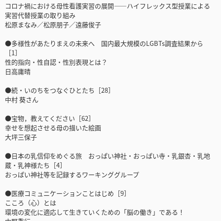
コロナ禍における母性看護実習の展開――ハイフレックス型授業による
実習代替授業の取り組み
松原まなみ／松原朋子／遠藤俊子
●多様性があたりまえの未来へ 国内最大規模のLGBTs調査結果から
［1］
性的指向・性自認・性別表現とは？
日高庸晴
●続・いのちをつなぐひとたち［28］
中村 葵さん
●宝物，教えてください［62］
幸せを想起させる母の描いた絵画
大坪三保子
●日本の乳信仰をめぐる旅 おっぱい神社・おっぱい寺・乳銀杏・乳地
蔵・乳神様たち［4］
おっぱい神社等を記録するワーキンググループ
●医療コミュニケーションことはじめ［9］
こころ（心）とは
環境の変化に適応して生きていくための「脳の働き」である！