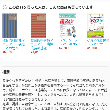
この商品を買った人は、こんな商品も買っています。
総合内科病棟マ
総合内科病棟マ
レジデントノー
小児外来診療の
ニュアル 疾患
ニュアル 病棟
ト Vol.20 No.9
コツとワザ
ごとの管理
業務の基礎
¥2,200
¥4,400
¥6,160
¥4,840
概要
産後うつを防ぎたい！ 妊娠・出産を通して，両親学級で気軽に助産師と
会話をする，妊婦同士が連絡先を交換する――そんな当たり前の光景が
今，新型コロナウイルス感染防止のために困難になっています。それが妊
婦や産後の母親を孤独にし，メンタルヘルスに大きな影響を与えること
は容易に想像ができるでしょう。
妊婦・褥婦の自殺率が高いことは，以前より医療者間で問題になり，対応
策が講じられていました。本特集では，産前産後の女性のメンタルヘル