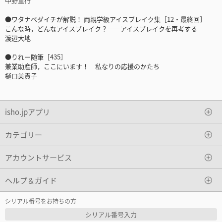
中野重行
●ワタナベダイチが解説！ 両親学級アイスブレイク集［12・最終回］
こんな時，どんなアイスブレイク？――アイスブレイクを再考する
渡辺大地
●りれー随筆［435］
兼業助産師，ここにいます！ 私なりの応援のかたち
樋口美貴子
isho.jpアプリ
カテゴリー
アカウントサービス
ヘルプ＆ガイド
シリアル番号をお持ちの方
シリアル番号入力