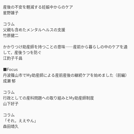
産後の不安を軽減する妊娠中からのケア
星野雄子
コラム
父親も含めたメンタルヘルスの支援
竹原健二
かかりつけ助産師を持つことの意味――産前から暮らしの中のケアを通
して，産後うつを防ぐ
江釣子千昌
■Focus
丹波篠山市でMy助産師による産前産後の継続ケアを始めました（前編）
成瀬 郁
コラム
行政としての産科問題への取り組みとMy助産師制度
山下好子
コラム
「それ，ええやん」
森田靖久