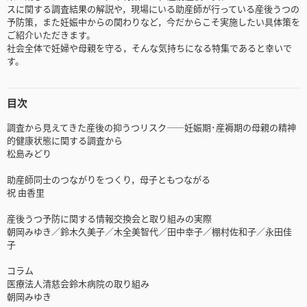
スに関する調査結果の解説や，現場にいる助産師が行っている産後うつの
予防策，また妊娠中からの関わりなど，今だからこそ実施したい具体策を
ご紹介いただきます。
社会全体で妊婦や母親を守る，そんな気持ちになる特集であると幸いで
す。
目次
調査から見えてきた産後の抑うつリスク――妊娠期･産褥期の母親の精神
的健康状態に関する調査から
松島みどり
助産師同士のつながりをつくり，母子ともつながる
祝 由香里
産後うつ予防に関する情報交換会と取り組みの実際
朝岡みゆき／鈴木久美子／木全美智代／田中幸子／棚村佐和子／永田佳
子
コラム
医療法人清慈会鈴木病院の取り組み
朝岡みゆき