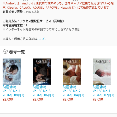
※Androidは、Android２世代前の端末のうち、国内キャリア経由で販売されている端
末（Xperia、GALAXY、AQUOS、ARROWS、Nexusなど）にて動作確認しています
必要メモリ容量
54 MB以上
ご利用方法
アクセス型配信サービス（買切型）
同時使用端末数
1
※インターネット経由でのWEBブラウザによるアクセス参照
※導入・利用方法の詳細は
こちら
巻号一覧
助産雑誌
助産雑誌
助産雑誌
助産雑誌
Vol.80 No.4
Vol.80 No.3
Vol.80 No.2
Vol.80 No.1
2026年 08月号
2026年 06月号
2026年 04月号
2026年 02月号
¥2,090
¥2,090
¥2,090
¥2,090