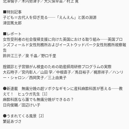
北澤倫子／木内勢津子／大久保早苗／村上 寛
■特別記事
子ども＝古代人を仰ぎ見る──「えんえん」と医の淵源
津田篤太郎
■レポート
女性受刑者の社会復帰支援に向けた英国における取り組み──英国ブロ
ンズフィールド女性刑務所およびイーストウッドパーク女性刑務所視察報
告
鈴井江三子／泉 千晶／野口千里
腟鏡診と子宮頸がん検査のための助産師用研修プログラムの実際
大石時子／宮内彰人／山田 学／中根直子／馬目裕子／梶原祥子／ハンリ
ー・シャロン／西岡笑子／三上由美子
●新連載 無痛分娩の超ソボクなギモンに産科麻酔科医が答える──教
えて！ ヒュウガ先生［1］
麻酔科医なら誰でも無痛分娩ができるの？
日向俊輔／田辺けい子
●うまれてくる風景［2］
繁延あづさ