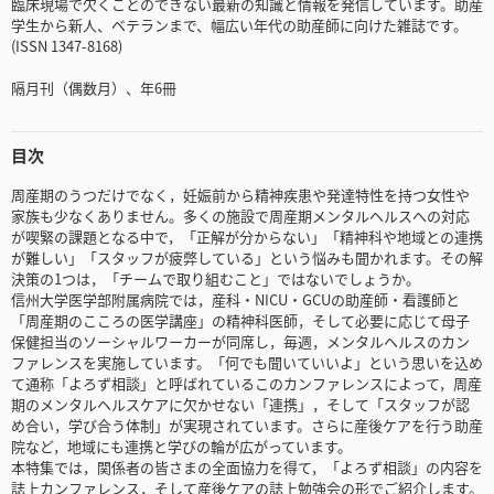
臨床現場で欠くことのできない最新の知識と情報を発信しています。助産
学生から新人、ベテランまで、幅広い年代の助産師に向けた雑誌です。
(ISSN 1347-8168)
隔月刊（偶数月）、年6冊
目次
周産期のうつだけでなく，妊娠前から精神疾患や発達特性を持つ女性や
家族も少なくありません。多くの施設で周産期メンタルヘルスへの対応
が喫緊の課題となる中で，「正解が分からない」「精神科や地域との連携
が難しい」「スタッフが疲弊している」という悩みも聞かれます。その解
決策の1つは，「チームで取り組むこと」ではないでしょうか。
信州大学医学部附属病院では，産科・NICU・GCUの助産師・看護師と
「周産期のこころの医学講座」の精神科医師，そして必要に応じて母子
保健担当のソーシャルワーカーが同席し，毎週，メンタルヘルスのカン
ファレンスを実施しています。「何でも聞いていいよ」という思いを込め
て通称「よろず相談」と呼ばれているこのカンファレンスによって，周産
期のメンタルヘルスケアに欠かせない「連携」，そして「スタッフが認
め合い，学び合う体制」が実現されています。さらに産後ケアを行う助産
院など，地域にも連携と学びの輪が広がっています。
本特集では，関係者の皆さまの全面協力を得て，「よろず相談」の内容を
誌上カンファレンス，そして産後ケアの誌上勉強会の形でご紹介します。