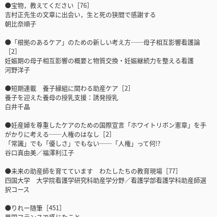
●宝物，教えてください［76］
吉村正先生の文章に出会い，生と死の狭間で感謝する
朝比奈順子
●「根拠のあるケア」のための新しい考え方──母子相互影響看護論
［2］
妊娠期の母子相互影響の概要と物質交換・妊娠継続力を整える看護
河野洋子
●短期連載 養子縁組に関わる助産ケア［2］
養子を迎えた養母の授乳支援：誘発授乳
白井千晶
●妊産婦を尊重したケアのための国際宣言「ホワイトリボン憲章」を手
がかりに考える──人権のはなし［2］
「常識」でも「優しさ」でもない──「人権」って何!?
谷口真由美／福澤利江子
●未来の助産師を育てています わたしたちの教育現場［77］
四国大学 大学院看護学研究科助産学分野／看護学部看護学科助産師選
択コース
●りれー随筆［451］
異国フランスで感じたこと