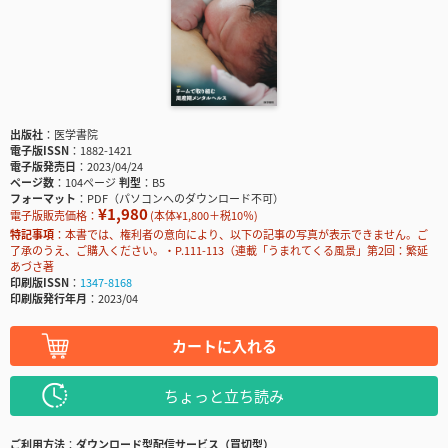
出版社
医学書院
電子版ISSN
1882-1421
電子版発売日
2023/04/24
ページ数
104ページ
判型
B5
フォーマット
PDF（パソコンへのダウンロード不可）
¥1,980
電子版販売価格：
(本体¥1,800＋税10％)
特記事項
本書では、権利者の意向により、以下の記事の写真が表示できません。ご
了承のうえ、ご購入ください。・P.111-113（連載「うまれてくる風景」第2回：繁延
あづさ著
印刷版ISSN
1347-8168
印刷版発行年月
2023/04
カートに入れる
ちょっと立ち読み
ご利用方法
ダウンロード型配信サービス（買切型）