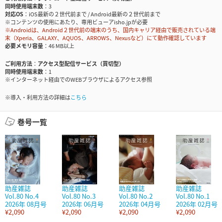
同時使用端末数
3
対応OS
iOS最新の２世代前まで / Android最新の２世代前まで
※コンテンツの使用にあたり、専用ビューアisho.jpが必要
※Androidは、Android２世代前の端末のうち、国内キャリア経由で販売されている端
末（Xperia、GALAXY、AQUOS、ARROWS、Nexusなど）にて動作確認しています
必要メモリ容量
46 MB以上
ご利用方法
アクセス型配信サービス（買切型）
同時使用端末数
1
※インターネット経由でのWEBブラウザによるアクセス参照
※導入・利用方法の詳細は
こちら
巻号一覧
助産雑誌
助産雑誌
助産雑誌
助産雑誌
Vol.80 No.4
Vol.80 No.3
Vol.80 No.2
Vol.80 No.1
2026年 08月号
2026年 06月号
2026年 04月号
2026年 02月号
¥2,090
¥2,090
¥2,090
¥2,090