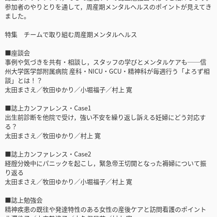
参加者のやりとりを通して，周産期メンタルヘルスのポイントが見えてき
ました。
特集 チームで取り組む周産期メンタルへルス
■座談会
事例や気づきを共有・相談し，スタッフの学びとメンタルケアも──信
州大学医学部附属病院 産科・NICU・GCU・精神科が毎週行う「よろず相
談」とは！？
太田まさえ／牧田ゆかり／小堀福子／村上 寛
■誌上カンファレンス・Case1
出生前診断を他院で受け，強い不安を繰り返し訴える妊婦にどう対応す
る？
太田まさえ／牧田ゆかり／村上 寛
■誌上カンファレンス・Case2
経腟分娩中にパニックを起こし，緊急帝王切開となった褥婦について振
り返る
太田まさえ／牧田ゆかり／小堀福子／村上 寛
■誌上勉強会
精神疾患の既往や発達特性のある女性の産後ケアと訪問看護のポイント