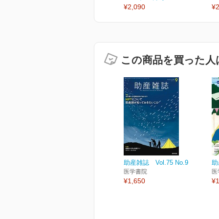
¥2,090
¥2
この商品を買った人
助産雑誌 Vol.75 No.9
助
医学書院
医
¥1,650
¥1