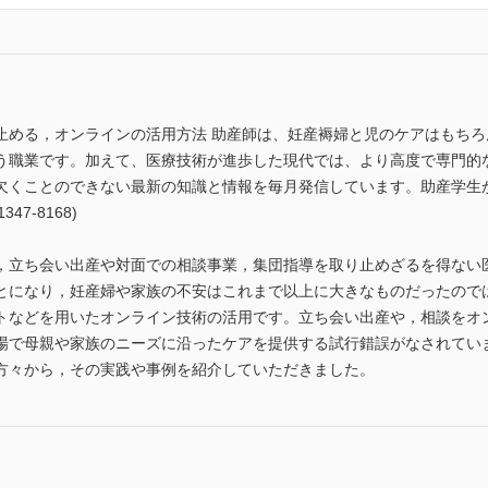
止める，オンラインの活用方法 助産師は、妊産褥婦と児のケアはもち
う職業です。加えて、医療技術が進歩した現代では、より高度で専門的
欠くことのできない最新の知識と情報を毎月発信しています。助産学生
47-8168)
，立ち会い出産や対面での相談事業，集団指導を取り止めざるを得ない
とになり，妊産婦や家族の不安はこれまで以上に大きなものだったので
トなどを用いたオンライン技術の活用です。立ち会い出産や，相談をオ
場で母親や家族のニーズに沿ったケアを提供する試行錯誤がなされてい
方々から，その実践や事例を紹介していただきました。