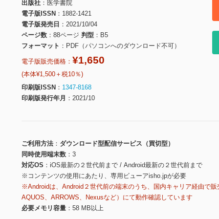
出版社
医学書院
電子版ISSN
1882-1421
電子版発売日
2021/10/04
ページ数
88ページ
判型
B5
フォーマット
PDF（パソコンへのダウンロード不可）
¥1,650
電子版販売価格：
(本体¥1,500＋税10％)
印刷版ISSN
1347-8168
印刷版発行年月
2021/10
ご利用方法
ダウンロード型配信サービス（買切型）
同時使用端末数
3
対応OS
iOS最新の２世代前まで / Android最新の２世代前まで
※コンテンツの使用にあたり、専用ビューアisho.jpが必要
※Androidは、Android２世代前の端末のうち、国内キャリア経由で販
AQUOS、ARROWS、Nexusなど）にて動作確認しています
必要メモリ容量
58 MB以上