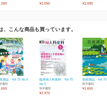
,090
¥2,090
¥2,090
は、こんな商品も買っています。
産雑誌 Vol.75 No.6
臨床婦人科産科 Vol.75
助産雑誌 Vol.75 
学書院
No.5
医学書院
,650
¥1,650
医学書院
¥2,970