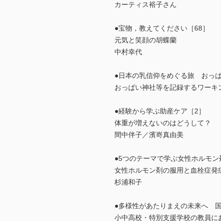
カーティス裕子さん
●宝物，教えてください［68］
元気と笑顔の胡蝶蘭
中村幸代
●日本の乳信仰をめぐる旅 おっ
おっぱい神社等を記録するワーキ
●経験から学ぶ助産ケア［2］
体重が増えないのはどうして？
間中伴子／濱嵜真由美
●5つのテーマで学ぶ女性ホルモン
女性ホルモン剤の服用と血栓症発
杉浦和子
●多様性があたりまえの未来へ 国
小中高校・特別支援学校の教員にお