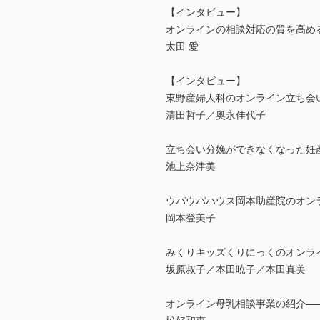
【インタビュー】
オンラインの相談対応の質を高め
太田 愛
【インタビュー】
東野産婦人科のオンライン立ち会
清田哲子／奥永佳代子
立ち会い分娩ができなくなった妊
池上奈津美
ウパウパハウス岡本助産院のオン
岡本登美子
みくりキッズくりにっくのオンラ
坂原叔子／本田暁子／本田真美
オンライン母乳相談事業の紹介――