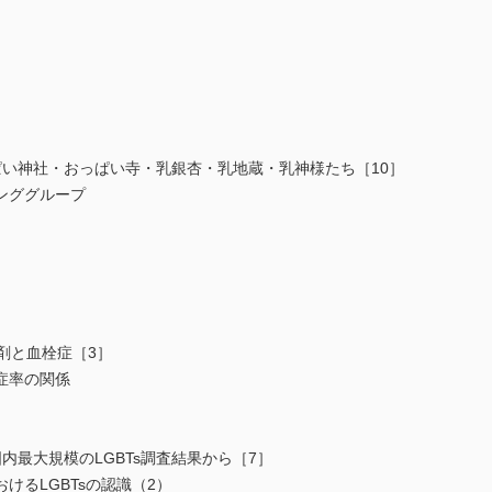
ぱい神社・おっぱい寺・乳銀杏・乳地蔵・乳神様たち［10］
ンググループ
剤と血栓症［3］
症率の関係
内最大規模のLGBTs調査結果から［7］
けるLGBTsの認識（2）