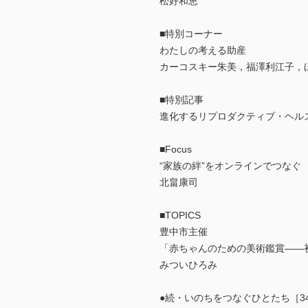
松好和恵
■特別コーナー
わたしの考える助産
カーコスキー朱美，福澤利江子，
■特別記事
進化するリプロダクティブ・ヘル
■Focus
“家族の絆”をオンラインでつなぐ
北畠康司
■TOPICS
豊中市主催
「赤ちゃんのための美術鑑賞――
みついひろみ
●続・いのちをつなぐひとたち［3