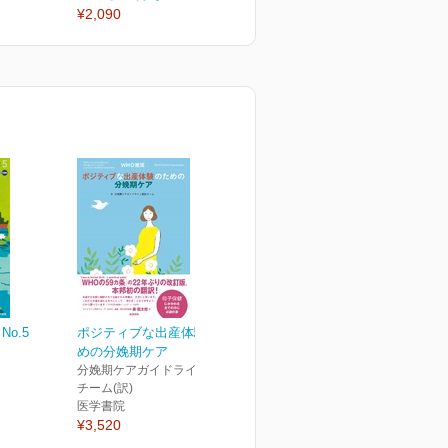
¥2,090
¥2,090
¥
No.5
ポジティブな出産体験のた
めの分娩期ケア
分娩期ケアガイドライン翻訳
チーム(訳)
医学書院
¥3,520