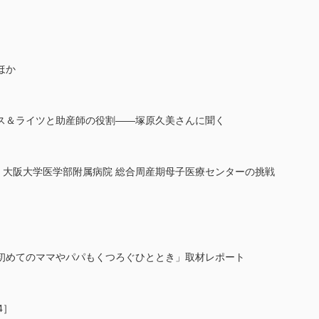
ほか
ス＆ライツと助産師の役割――塚原久美さんに聞く
 大阪大学医学部附属病院 総合周産期母子医療センターの挑戦
初めてのママやパパもくつろぐひととき」取材レポート
4］