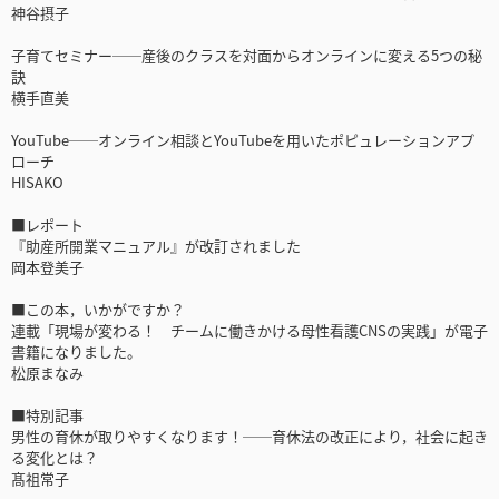
神谷摂子
子育てセミナー──産後のクラスを対面からオンラインに変える5つの秘
訣
横手直美
YouTube──オンライン相談とYouTubeを用いたポピュレーションアプ
ローチ
HISAKO
■レポート
『助産所開業マニュアル』が改訂されました
岡本登美子
■この本，いかがですか？
連載「現場が変わる！ チームに働きかける母性看護CNSの実践」が電子
書籍になりました。
松原まなみ
■特別記事
男性の育休が取りやすくなります！──育休法の改正により，社会に起き
る変化とは？
髙祖常子