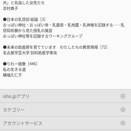
共」と名指した女性たち
吉村典子
●日本の乳信仰 総論［3］
おっぱい神社・おっぱい寺・乳銀杏・乳地蔵・乳神様を記録する──乳
信仰祈願から見た授乳の風習
おっぱい神社等を記録するワーキンググループ
●未来の助産師を育てています わたしたちの教育現場［72］
名古屋学芸大学 別科助産学専攻
●りれー随筆［446］
私の生きる道
磯福久仁子
isho.jpアプリ
カテゴリー
アカウントサービス