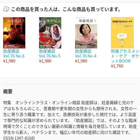
この商品を買った人は、こんな商品も買っています。
助産雑誌
助産雑誌
助産雑誌
術後アセスメン
Vol.76 No.6
Vol.76 No.5
Vol.76 No.4
ト・ケア ポケ
¥1,980
¥1,980
¥1,980
ットBOOK
¥1,760
概要
特集 オンラインクラス・オンライン相談 助産師は、妊産褥婦と児のケ
アはもちろんのこと、思春期や更年期の女性からも期待される、女性の一
生に寄り添う職業です。加えて、医療技術が進歩した現代では、より高度
で専門的な知識が求められています。『助産雑誌』では、そのような臨床
現場で欠くことのできない最新の知識と情報を毎月発信しています。助産
学生から新人、ベテランまで、幅広い年代の助産師に向けた雑誌です。
(ISSN 1347-8168)