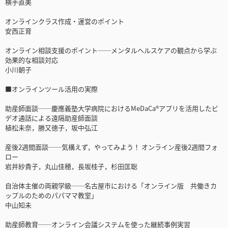
横手直美
オンラインクラス作成・運営のポイント
安西正育
オンライン相談支援のポイント──メンタルヘルスケアの観点から学ぶ
効果的な相談対応
小川朝子
■オンラインツール活用の実際
助産師面談──慶應義塾大学病院におけるMeDaCa®アプリを活用したビ
デオ通話による遠隔助産師面談
植松未奈，勝又徳子，坂中弘江
産後2週間面談──気構えず，やってみよう！ オンライン産後2週間フォ
ロー
岩井紗貴子，丸山佳穂，長坂桂子，杉田匡聡
自治体主催の両親学級──名古屋市における「オンライン版 共働きカ
ップルのためのパパママ教室」
中山知未
助産師教育──オンライン会議システムを使った継続事例実習