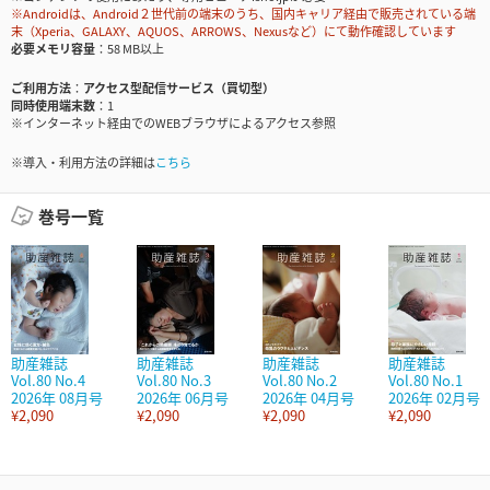
※Androidは、Android２世代前の端末のうち、国内キャリア経由で販売されている端
末（Xperia、GALAXY、AQUOS、ARROWS、Nexusなど）にて動作確認しています
必要メモリ容量
58 MB以上
ご利用方法
アクセス型配信サービス（買切型）
同時使用端末数
1
※インターネット経由でのWEBブラウザによるアクセス参照
※導入・利用方法の詳細は
こちら
巻号一覧
助産雑誌
助産雑誌
助産雑誌
助産雑誌
Vol.80 No.4
Vol.80 No.3
Vol.80 No.2
Vol.80 No.1
2026年 08月号
2026年 06月号
2026年 04月号
2026年 02月号
¥2,090
¥2,090
¥2,090
¥2,090