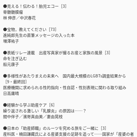
●見える！伝わる！胎児エコー［3］
脊髄髄膜瘤
林 伸彦／中沢春花
●宝物，教えてください［73］
進純郎先生の直筆メッセージの入った本
増澤祐子
●表紙リレー連載 出産写真家が撮るお産と家族の風景［3］
命を注ぎ込む
船元康子
●多様性があたりまえの未来へ 国内最大規模のLGBTs調査結果から
［9・最終回］
医療機関に求められる性的指向・性自認・性別表現に関わる取り組み
日高庸晴
●経験から学ぶ助産ケア［6］
繰り返される激しい「乳腺炎」の原因は……？
間中伴子／濱嵜真由美／妻由晃枝
●日本の「助産師職」のルーツを究める旅をご一緒に［3］
産科医・楠田謙藏氏による産婆支援の足跡を追って──国家が「産婆の者