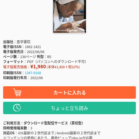
出版社
医学書院
電子版ISSN
1882-1421
電子版発売日
2022/06/06
ページ数
136ページ
判型
B5
フォーマット
PDF（パソコンへのダウンロード不可）
¥1,980
電子版販売価格：
(本体¥1,800＋税10％)
印刷版ISSN
1347-8168
印刷版発行年月
2022/06
カートに入れる
ちょっと立ち読み
ご利用方法
ダウンロード型配信サービス（買切型）
同時使用端末数
3
対応OS
iOS最新の２世代前まで / Android最新の２世代前まで
※コンテンツの使用にあたり、専用ビューアisho.jpが必要