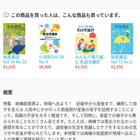
この商品を買った人は、こんな商品も買っています。
助産雑誌
小児科 Vol.58
みんなで取り組
助産雑誌
Vol.74 No.10
No.9
む 乳幼児健診
Vol.72 No.6
¥1,650
¥8,800
¥3,520
¥1,650
概要
特集 病棟助産師よ，地域へ出よう！ 妊娠中から産後まで，継続して母
子を支える 入院中にかかわった助産師が産後の母子を訪問することによ
って，母親の不安を大きく軽減でき，そして同時に，家庭での様子から教
えられることもたくさんあります。たとえば，病棟では表出されなかった
感情を知ることができたり，退院後の生活を見越したケアをするための気
づきや反省が得られたりします。本特集では病棟の助産師が地域へ出るこ
との効果と実践を紹介したいと思います。