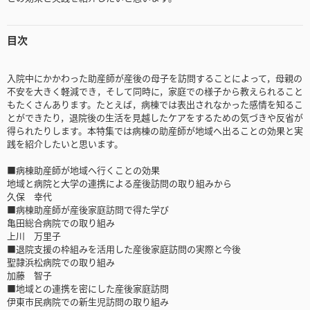
目次
入院中にかかわった助産師が産後の母子を訪問することによって，母親の
不安を大きく軽減でき，そして同時に，家庭での様子から教えられること
もたくさんあります。たとえば，病棟では表出されなかった感情を知るこ
とができたり，退院後の生活を見越したケアをするための気づきや反省が
得られたりします。本特集では病棟の助産師が地域へ出ることの効果と実
践を紹介したいと思います。
■病棟助産師が地域へ行くことの効果
地域と病院と大学の連携による産後訪問の取り組みから
久保 幸代
■病棟助産師が産後家庭訪問で得た学び
亀田総合病院での取り組み
上川 万里子
■退院支援の枠組みを活用した産後家庭訪問の実際と今後
聖隷浜松病院での取り組み
加藤 智子
■地域との連携を密にした産後家庭訪問
伊東市民病院での新生児訪問の取り組み