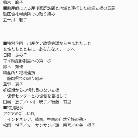
鈴木 聡子
■助産師による産後家庭訪問と地域と連携した継続支援の意義
勤医協札幌病院での取り組み
五十川 聡子
■特別企画 出産ケア政策会議から生まれたこと
女性たちとともに，あらたなステージへ
日隈 ふみ子
マイ助産師制度への第一歩
鈴木 知佳
助産所と地域連携
静岡県での取り組み
草野 恵子
妊娠期からの切れ目のない支援
保健センターとの協働を目指して
田嶋 恵子／中村 暁子／後藤 有里
■特別記事
アジアの新しい風
インドネシア，韓国，中国の自然分娩の動き
松岡 悦子／安 サンサン／諸 昭喜／神谷 摂子