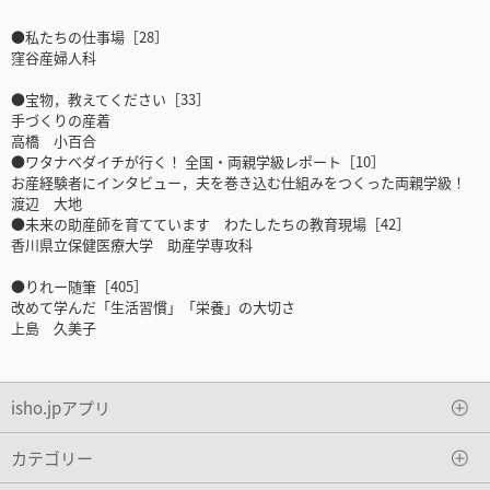
●私たちの仕事場［28］
窪谷産婦人科
●宝物，教えてください［33］
手づくりの産着
高橋 小百合
●ワタナベダイチが行く！ 全国・両親学級レポート［10］
お産経験者にインタビュー，夫を巻き込む仕組みをつくった両親学級！
渡辺 大地
●未来の助産師を育てています わたしたちの教育現場［42］
香川県立保健医療大学 助産学専攻科
●りれー随筆［405］
改めて学んだ「生活習慣」「栄養」の大切さ
上島 久美子
isho.jpアプリ
カテゴリー