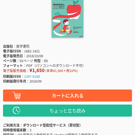
出版社
医学書院
電子版ISSN
1882-1421
電子版発売日
2018/10/08
ページ数
92ページ
判型
B5
フォーマット
PDF（パソコンへのダウンロード不可）
¥1,650
電子版販売価格：
(本体¥1,500＋税10％)
印刷版ISSN
1347-8168
印刷版発行年月
2018/09
カートに入れる
ちょっと立ち読み
ご利用方法
ダウンロード型配信サービス（買切型）
同時使用端末数
3
対応OS
iOS最新の２世代前まで / Android最新の２世代前まで