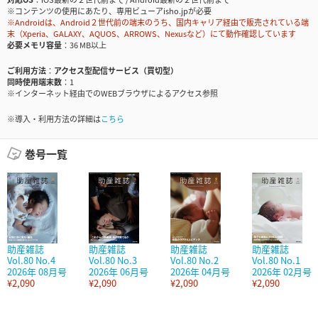
※コンテンツの使用にあたり、専用ビューアisho.jpが必要
※Androidは、Android２世代前の端末のうち、国内キャリア経由で販売されている端
末（Xperia、GALAXY、AQUOS、ARROWS、Nexusなど）にて動作確認しています
必要メモリ容量
36 MB以上
ご利用方法
アクセス型配信サービス（買切型）
同時使用端末数
1
※インターネット経由でのWEBブラウザによるアクセス参照
※導入・利用方法の詳細は
こちら
巻号一覧
助産雑誌
助産雑誌
助産雑誌
助産雑誌
Vol.80 No.4
Vol.80 No.3
Vol.80 No.2
Vol.80 No.1
2026年 08月号
2026年 06月号
2026年 04月号
2026年 02月号
¥2,090
¥2,090
¥2,090
¥2,090