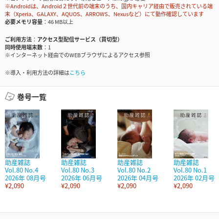
※Androidは、Android２世代前の端末のうち、国内キャリア経由で販売されている端
末（Xperia、GALAXY、AQUOS、ARROWS、Nexusなど）にて動作確認しています
必要メモリ容量
46 MB以上
ご利用方法
アクセス型配信サービス（買切型）
同時使用端末数
1
※インターネット経由でのWEBブラウザによるアクセス参照
※導入・利用方法の詳細は
こちら
巻号一覧
助産雑誌
助産雑誌
助産雑誌
助産雑誌
Vol.80 No.4
Vol.80 No.3
Vol.80 No.2
Vol.80 No.1
2026年 08月号
2026年 06月号
2026年 04月号
2026年 02月号
¥2,090
¥2,090
¥2,090
¥2,090