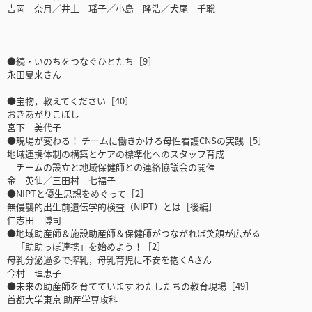
吉岡 奈月／井上 瑶子／小島 隆浩／犬尾 千聡
●続・いのちをつなぐひとたち［9］
永田夏来さん
●宝物，教えてください［40］
おきあがりこぼし
宮下 美代子
●現場が変わる！ チームに働きかける母性看護CNSの実践［5］
地域連携体制の構築とケアの標準化へのスタッフ育成
チームの設立と地域保健師との連絡協議会の開催
金 英仙／三田村 七福子
●NIPTと優生思想をめぐって［2］
無侵襲的出生前遺伝学的検査（NIPT）とは［後編］
仁志田 博司
●地域助産師＆施設助産師＆保健師がつながれば笑顔が広がる
「助助っぽ連携」を始めよう！［2］
母乳分泌過多で搾乳，母乳育児に不安を抱くAさん
今村 理恵子
●未来の助産師を育てています わたしたちの教育現場［49］
首都大学東京 助産学専攻科