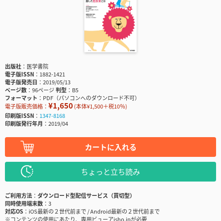
出版社
医学書院
電子版ISSN
1882-1421
電子版発売日
2019/05/13
ページ数
96ページ
判型
B5
フォーマット
PDF（パソコンへのダウンロード不可）
¥1,650
電子版販売価格：
(本体¥1,500＋税10％)
印刷版ISSN
1347-8168
印刷版発行年月
2019/04
カートに入れる
ちょっと立ち読み
ご利用方法
ダウンロード型配信サービス（買切型）
同時使用端末数
3
対応OS
iOS最新の２世代前まで / Android最新の２世代前まで
※コンテンツの使用にあたり、専用ビューアisho.jpが必要