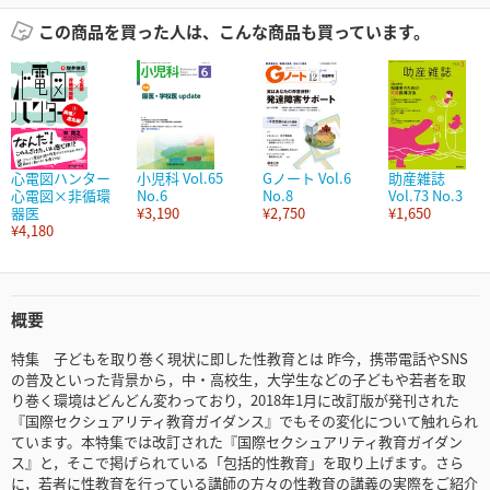
この商品を買った人は、こんな商品も買っています。
心電図ハンター
小児科 Vol.65
Gノート Vol.6
助産雑誌
心電図×非循環
No.6
No.8
Vol.73 No.3
器医
¥3,190
¥2,750
¥1,650
¥4,180
概要
特集 子どもを取り巻く現状に即した性教育とは 昨今，携帯電話やSNS
の普及といった背景から，中・高校生，大学生などの子どもや若者を取
り巻く環境はどんどん変わっており，2018年1月に改訂版が発刊された
『国際セクシュアリティ教育ガイダンス』でもその変化について触れられ
ています。本特集では改訂された『国際セクシュアリティ教育ガイダン
ス』と，そこで掲げられている「包括的性教育」を取り上げます。さら
に，若者に性教育を行っている講師の方々の性教育の講義の実際をご紹介