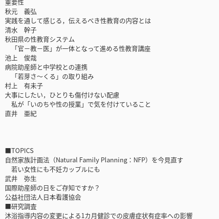
重要性
秋元 義弘
実践を通して感じる，伝えるべき性教育の内容とは
清水 幹子
秋田県の性教育システム
「官－教－医」が一体となって進める性教育講座
池上 俊哉
病院助産師と中学校との連携
「若芽さ～くる」の取り組み
村上 有未子
大事にしたい，ひとりも傷付けない配慮
私が「いのちや性の授業」で気を付けていること
直井 亜紀
■TOPICS
自然家族計画法（Natural Family Planning：NFP）を今見直す
若い女性にも不妊カップルにも
武井 弥生
国際助産師の日をご存知ですか？
公益社団法人日本看護協会
■研究調査
沐浴指導内容の変更による1カ月健診での皮膚症状有症率への影響