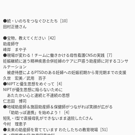
●続・いのちをつなぐひとたち［10］
田村正徳さん
●宝物，教えてください［42］
助産師守
峰岸 まや子
●現場が変わる！チームに働きかける母性看護CNSの実践［7］
妊娠継続に迷う精神疾患合併妊婦のケアに戸惑う助産師に対するコンサ
ルテーション
被虐待歴によるPTSDのある妊婦への妊娠初期から育児期までの支援
久世 宏美／武用 百子
●NIPTと優生思想をめぐって［4］
NIPTが優生思想に陥らないために
あたたかい心と連続と不連続の思想
仁志田 博司
●地域助産師＆施設助産師＆保健師がつながれば笑顔が広がる
「助助っぽ連携」を始めよう！［4］
短乳・I型で直接母乳ができないまま退院したCさん
今村 理恵子
●未来の助産師を育てています わたしたちの教育現場［51］