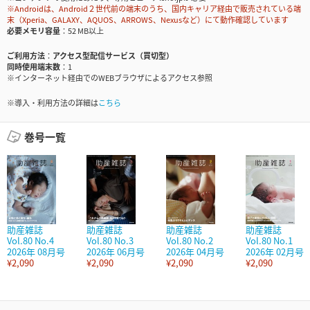
※Androidは、Android２世代前の端末のうち、国内キャリア経由で販売されている端
末（Xperia、GALAXY、AQUOS、ARROWS、Nexusなど）にて動作確認しています
必要メモリ容量
52 MB以上
ご利用方法
アクセス型配信サービス（買切型）
同時使用端末数
1
※インターネット経由でのWEBブラウザによるアクセス参照
※導入・利用方法の詳細は
こちら
巻号一覧
助産雑誌
助産雑誌
助産雑誌
助産雑誌
Vol.80 No.4
Vol.80 No.3
Vol.80 No.2
Vol.80 No.1
2026年 08月号
2026年 06月号
2026年 04月号
2026年 02月号
¥2,090
¥2,090
¥2,090
¥2,090