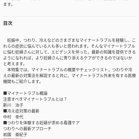
ます。
目次
妊娠中，つわり，冷えなどのさまざまなマイナートラブルを経験し，こ
れらの症状に悩んでいる人も多いと思われます。そんなマイナートラブル
に悩む妊婦さんに対して，エビデンスを伴った，最新の知識を提供できる
ようになれれば，より妊婦さんに寄り添えるケアができるのではないか
と考えます。
本特集では，マイナートラブルの概要やチェックリスト，つわりや冷
えの最新の対策法を解説すると共に，マイナートラブル外来を有する医療
機関もご紹介します。
■マイナートラブル概論
注意すべきマイナートラブルとは？
新川 治子
■冷え症対策の最新
中村 幸代
■つわりを体験する妊婦が求める看護ケア
つわりへの最新アプローチ
岩國 亜紀子