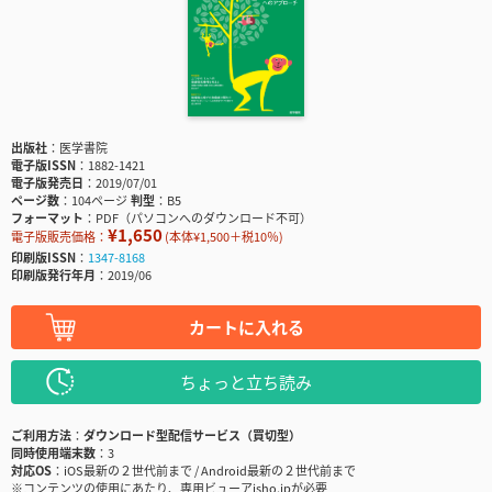
出版社
医学書院
電子版ISSN
1882-1421
電子版発売日
2019/07/01
ページ数
104ページ
判型
B5
フォーマット
PDF（パソコンへのダウンロード不可）
¥1,650
電子版販売価格：
(本体¥1,500＋税10％)
印刷版ISSN
1347-8168
印刷版発行年月
2019/06
カートに入れる
ちょっと立ち読み
ご利用方法
ダウンロード型配信サービス（買切型）
同時使用端末数
3
対応OS
iOS最新の２世代前まで / Android最新の２世代前まで
※コンテンツの使用にあたり、専用ビューアisho.jpが必要