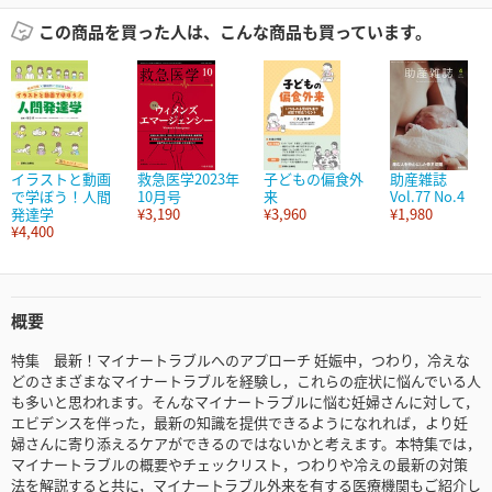
この商品を買った人は、こんな商品も買っています。
イラストと動画
救急医学2023年
子どもの偏食外
助産雑誌
で学ぼう！人間
10月号
来
Vol.77 No.4
発達学
¥3,190
¥3,960
¥1,980
¥4,400
概要
特集 最新！マイナートラブルへのアプローチ 妊娠中，つわり，冷えな
どのさまざまなマイナートラブルを経験し，これらの症状に悩んでいる人
も多いと思われます。そんなマイナートラブルに悩む妊婦さんに対して，
エビデンスを伴った，最新の知識を提供できるようになれれば，より妊
婦さんに寄り添えるケアができるのではないかと考えます。本特集では，
マイナートラブルの概要やチェックリスト，つわりや冷えの最新の対策
法を解説すると共に，マイナートラブル外来を有する医療機関もご紹介し