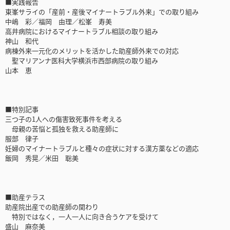
■実践報告
東峯サライの「産前・産後マイナートラブル外来」での取り組み
中嶋 彩／福岡 由理／松峯 寿美
高井病院におけるマイナートラブル相談の取り組み
神山 和代
病棟外来一元化のメリットを活かした助産師外来での対応
聖マリアンナ医科大学横浜市西部病院の取り組み
山本 恵
■特別記事
三つ子の1人への傷害致死事件を考える
母親の苦悩と孤独を救える助産師に
服部 律子
妊婦のマイナートラブルと種々の症状に対する漢方薬などの適応
飯岡 秀晃／米田 聡美
■助産テラス
助産院出産での助産師の関わり
特別ではなく，一人一人に向き合うケアを受けて
盛山 麻奈美