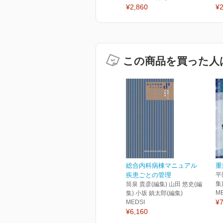
¥2,860
¥2
この商品を買った人
総合内科病棟マニュアル
重
疾患ごとの管理
平
集
筒泉 貴彦(編集) 山田 悠史(編
M
集) 小坂 鎮太郎(編集)
¥7
MEDSI
¥6,160