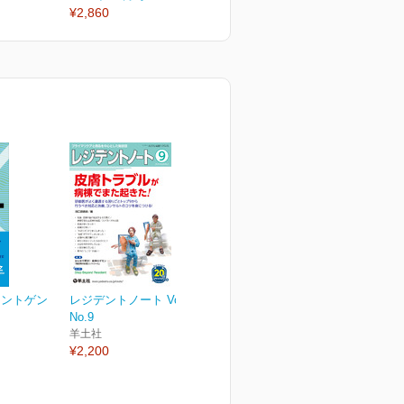
¥2,860
¥2,860
¥
レントゲン
レジデントノート Vol.20
No.9
羊土社
¥2,200