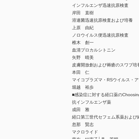
インフルエンザ迅速抗原検査
岸田 直樹
溶連菌迅速抗原検査および培養
上原 由紀
ノロウイルス便迅速抗原検査
椎木 創一
血清プロカルシトニン
矢野 晴美
皮膚開放創および褥瘡のスワブ培
本田 仁
マイコプラズマ・RSウイルス・
堀越 裕歩
■感染症に対する経口薬のChoosin
抗インフルエンザ薬
成田 雅
経口第三世代セフェム系薬および
忽那 賢志
マクロライド