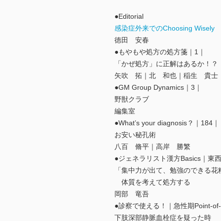
●Editorial
感染症外来でのChoosing Wisely
徳田 安春
●もやもや処方の処方箋｜1｜
「かぜ処方」に正解はあるか！？
矢吹 拓｜北 和也｜稲生 貴士
●GM Group Dynamics｜3｜
野獣クラブ
編集室
●What’s your diagnosis？｜184｜
お安い秘孔術
八百 脩平｜高岸 勝繁
●ジェネラリスト漢方Basics｜
「集中力が出て、勉強のできる花
体質を考えて処方する
岡部 竜吾
●診察で使える！｜急性期Point-o
下肢深部静脈血栓症を疑った時