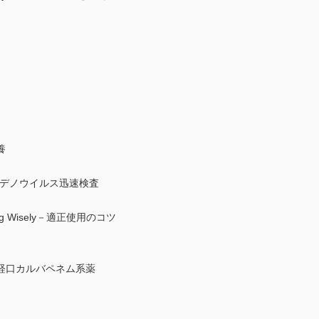
養
アデノウイルス迅速検査
g Wisely－適正使用のコツ
経口カルバペネム系薬