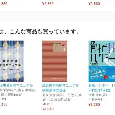
,860
¥2,860
¥2,860
は、こんな商品も買っています。
症患者管理マニュアル
総合内科病棟マニュアル
骨折ハンター 
岡 栄治(編集) 則末 泰博(編
病棟業務の基礎
×非整形外科医
) 藤谷 茂樹(編集)
筒泉 貴彦(編集) 山田 悠史(編
増井 伸高(著)
EDSI
集) 小坂 鎮太郎(編集)
中外医学社
,150
MEDSI
¥5,280
¥4,840