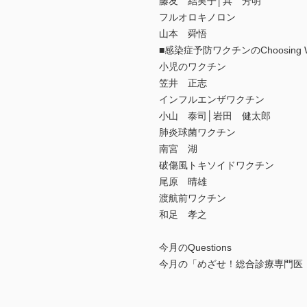
藤友 結実子│具 芳明
フルオロキノロン
山本 舜悟
■感染症予防ワクチンのChoosing
小児のワクチン
笠井 正志
インフルエンザワクチン
小山 泰司│岩田 健太郎
肺炎球菌ワクチン
南宮 湖
破傷風トキソイドワクチン
尾原 晴雄
渡航前ワクチン
和足 孝之
今月のQuestions
今月の「めざせ！総合診療専門医