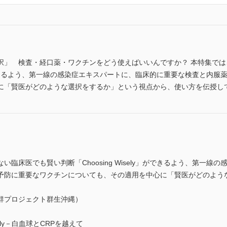
択」 検査・経口薬・ワクチンをどう使えばいいんですか？ 本特集で
ly」ができるよう、第一線の感染症エキスパートに、臨床的に重要な検査と
に「賢医がどのような選択をするか」という視点から、使い方を伝授し
臨床医でも賢い判断「Choosing Wisely」ができるよう、第一
予防に重要なワクチンについても、その適用を中心に「賢医がどのよう
群プロジェクト群生沖縄）
sely－白血球とCRPを越えて