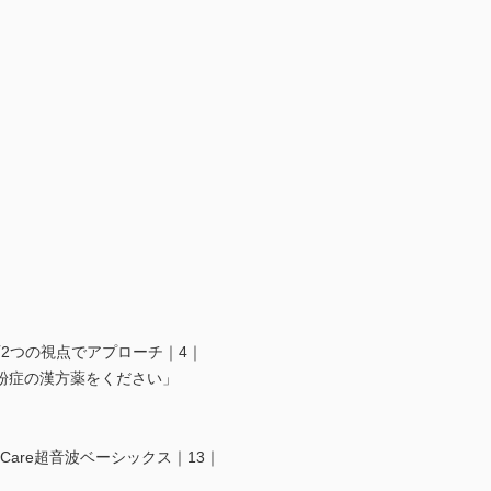
東西2つの視点でアプローチ｜4｜
粉症の漢方薬をください」
f-Care超音波ベーシックス｜13｜