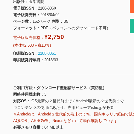
出版社
医学書院
電子版ISSN
2188-806X
電子版発売日
2018/04/02
ページ数
152ページ
判型
B5
フォーマット
PDF（パソコンへのダウンロード不可）
¥2,750
電子版販売価格：
(本体¥2,500＋税10％)
印刷版ISSN
2188-8051
印刷版発行年月
2018/03
ご利用方法
ダウンロード型配信サービス（買切型）
同時使用端末数
3
対応OS
iOS最新の２世代前まで / Android最新の２世代前まで
※コンテンツの使用にあたり、専用ビューアisho.jpが必要
※Androidは、Android２世代前の端末のうち、国内キャリア経由で販
AQUOS、ARROWS、Nexusなど）にて動作確認しています
必要メモリ容量
64 MB以上