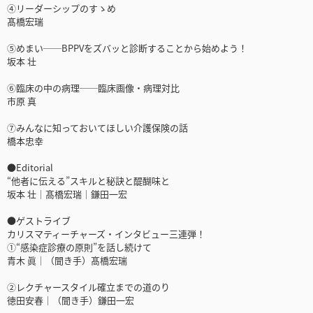
④リーダーシップのすゝめ
髙橋宏瑞
⑤めまい──BPPVをズバッと診断することから始めよう！
坂本 壮
⑥臨床の中の病理──臨床画像・病理対比
市原 真
⑦みんなに知っておいてほしい介護保険の話
橋本忠幸
●Editorial
“他者に伝える”スキルと秘訣と醍醐味と
坂本 壮｜髙橋宏瑞｜鎌田一宏
●ゲストライブ
カリスマティーチャーズ・インタビュー三連弾！
①“感染症診療の原則”を話し続けて
青木 眞｜（聞き手）髙橋宏瑞
②レクチャースタイル確立までの道のり
徳田安春｜（聞き手）鎌田一宏