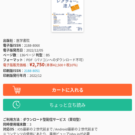
出版社
医学書院
電子版ISSN
2188-806X
電子版発売日
2022/12/05
ページ数
136ページ
判型
B5
フォーマット
PDF（パソコンへのダウンロード不可）
¥2,750
電子版販売価格：
(本体¥2,500＋税10％)
印刷版ISSN
2188-8051
印刷版発行年月
2022/12
カートに入れる
ちょっと立ち読み
ご利用方法
ダウンロード型配信サービス（買切型）
同時使用端末数
3
対応OS
iOS最新の２世代前まで / Android最新の２世代前まで
※コンテンツの使用にあたり、専用ビューアisho.jpが必要