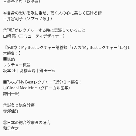
三遊亭とむ（落語家）
⑥自身の想いを歌に乗せ、聴く人の心に美しく届ける術
平井富司子（ソプラノ歌手）
⑦“私”がレクチャーする時に意識していること
山崎 亮（コミュニティデザイナー）
【第II章：My Bestレクチャー講義録「7人の“My Bestレクチャー”15分1
本勝負！】
■総論
レクチャー概論
坂本 壮｜髙橋宏瑞｜鎌田一宏
■7人の“My Bestレクチャー”15分１本勝負！
①Glocal Medicine（グローカル医学）
鎌田一宏
②鍼灸と総合診療
寺澤佳洋
③日本の総合診療医の研究
和足孝之