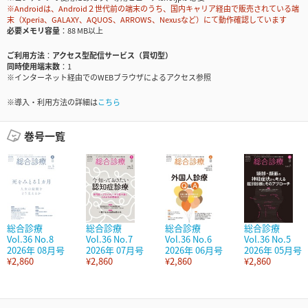
※Androidは、Android２世代前の端末のうち、国内キャリア経由で販売されている端
末（Xperia、GALAXY、AQUOS、ARROWS、Nexusなど）にて動作確認しています
必要メモリ容量
88 MB以上
ご利用方法
アクセス型配信サービス（買切型）
同時使用端末数
1
※インターネット経由でのWEBブラウザによるアクセス参照
※導入・利用方法の詳細は
こちら
巻号一覧
総合診療
総合診療
総合診療
総合診療
Vol.36 No.8
Vol.36 No.7
Vol.36 No.6
Vol.36 No.5
2026年 08月号
2026年 07月号
2026年 06月号
2026年 05月号
¥2,860
¥2,860
¥2,860
¥2,860