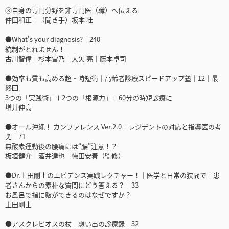
③自身の専門分野を非専門医（職）へ伝える
仲田和正｜（聞き手）坂本 壮
●What's your diagnosis?｜240
統制がとれません！
古川智偉｜杉本雪乃｜大矢 亮｜藤本卓司
●効率も質も高める超・時短術｜高齢者診療スピードアップ塾｜12｜最
終回
3つの「実践術」＋2つの「根源力」＝60分の時短診療に
増井伸高
●オール沖縄！ カンファレンス Ver.2.0｜レジデントの対応と指導医の考
え｜71
無酸素運動後の腰痛には“腰”注意！？
板垣健介｜酒井達也｜徳田安春（監修）
●Dr.上田剛士のエビデンス実践レクチャー！｜医学と日常の狭間で｜患
者さんからの素朴な質問にどう答える？｜33
お風呂で指に皺ができるのはなぜですか？
上田剛士
●アスクレピオスの杖｜想い出の診療録｜32