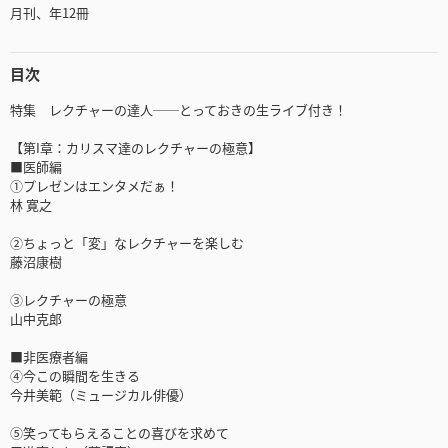
月刊、年12冊
目次
特集 レクチャーの達人──とっておきの生ライブ付き！
【第I章：カリスマ達のレクチャーの極意】
■医師編
①プレゼンはエンタメだぁ！
林 寛之
②ちょっと「変」なレクチャーを楽しむ
藤沼康樹
③レクチャーの極意
山中克郎
■非医療者編
④今この瞬間を生きる
今井美範（ミュージカル俳優）
⑤笑ってもらえることの喜びを求めて