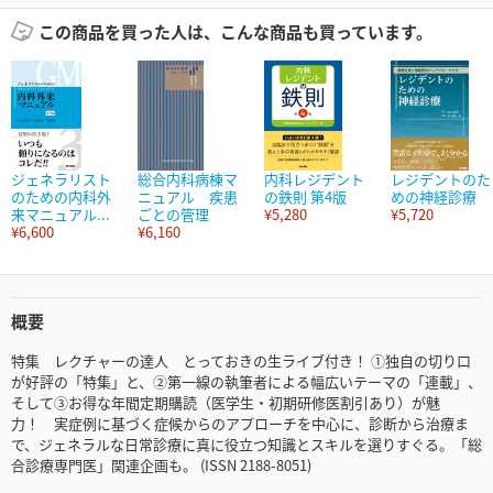
この商品を買った人は、こんな商品も買っています。
ジェネラリスト
総合内科病棟マ
内科レジデント
レジデントのた
のための内科外
ニュアル 疾患
の鉄則 第4版
めの神経診療
来マニュアル...
ごとの管理
¥5,280
¥5,720
¥6,600
¥6,160
概要
特集 レクチャーの達人 とっておきの生ライブ付き！ ①独自の切り口
が好評の「特集」と、②第一線の執筆者による幅広いテーマの「連載」、
そして③お得な年間定期購読（医学生・初期研修医割引あり）が魅
力！ 実症例に基づく症候からのアプローチを中心に、診断から治療ま
で、ジェネラルな日常診療に真に役立つ知識とスキルを選りすぐる。「総
合診療専門医」関連企画も。 (ISSN 2188-8051)