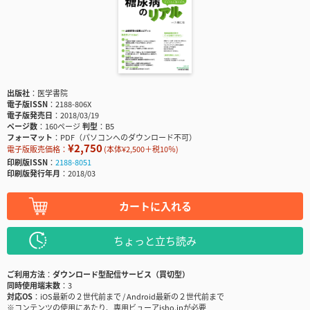
出版社
医学書院
電子版ISSN
2188-806X
電子版発売日
2018/03/19
ページ数
160ページ
判型
B5
フォーマット
PDF（パソコンへのダウンロード不可）
¥2,750
電子版販売価格：
(本体¥2,500＋税10％)
印刷版ISSN
2188-8051
印刷版発行年月
2018/03
カートに入れる
ちょっと立ち読み
ご利用方法
ダウンロード型配信サービス（買切型）
同時使用端末数
3
対応OS
iOS最新の２世代前まで / Android最新の２世代前まで
※コンテンツの使用にあたり、専用ビューアisho.jpが必要