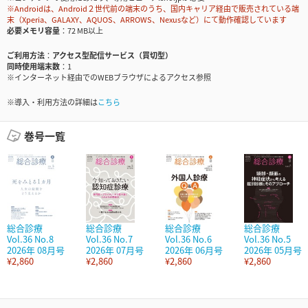
※Androidは、Android２世代前の端末のうち、国内キャリア経由で販売されている端
末（Xperia、GALAXY、AQUOS、ARROWS、Nexusなど）にて動作確認しています
必要メモリ容量
72 MB以上
ご利用方法
アクセス型配信サービス（買切型）
同時使用端末数
1
※インターネット経由でのWEBブラウザによるアクセス参照
※導入・利用方法の詳細は
こちら
巻号一覧
総合診療
総合診療
総合診療
総合診療
Vol.36 No.8
Vol.36 No.7
Vol.36 No.6
Vol.36 No.5
2026年 08月号
2026年 07月号
2026年 06月号
2026年 05月号
¥2,860
¥2,860
¥2,860
¥2,860