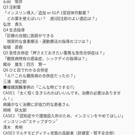
石田 俊彦
Q3 注射薬
「インスリン導入／追加 or GLP-1受容体作動薬？
どの薬を使えばいい？ 週1回注射のよい適応は？」
弘世 貴久
Q4 生活指導
「診療の合間に医師ができる
現実的な食事療法・運動療法の指導のコツは？」
坂根 直樹
Q5 急性合併症「押さえておきたい重篤な急性合併症は？」
「糖尿病特有の感染症、シックデイの指導は？」
梶谷 展生│四方 賢一
Q6 ひと目でわかる合併症
「え!? これも糖尿病の合併症だったの？」
三浦 順之助
■複雑困難事例の「こんな時どうする!?」
CASE1 「太く短く生きられればいいんです。治療の必要はありませ
ん！」
病識がなく治療に非協力的な患者さん
岡崎 研太郎
CASE2 「認知症や介護施設入所のため、インスリンをやめてほしい」
インスリンの“ステップダウン”
澤木 秀明
CASE3 マルチモビディティ状態の高齢者（肝硬変・腎不全合併）