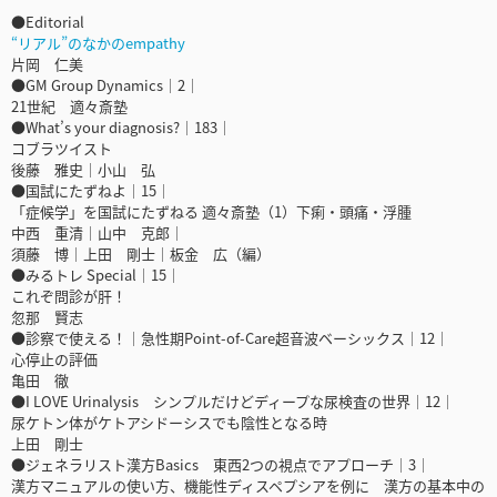
●Editorial
“リアル”のなかのempathy
片岡 仁美
●GM Group Dynamics｜2｜
21世紀 適々斎塾
●What’s your diagnosis?｜183｜
コブラツイスト
後藤 雅史｜小山 弘
●国試にたずねよ｜15｜
「症候学」を国試にたずねる 適々斎塾（1）下痢・頭痛・浮腫
中西 重清｜山中 克郎｜
須藤 博｜上田 剛士｜板金 広（編）
●みるトレ Special｜15｜
これぞ問診が肝！
忽那 賢志
●診察で使える！｜急性期Point-of-Care超音波ベーシックス｜12｜
心停止の評価
亀田 徹
●I LOVE Urinalysis シンプルだけどディープな尿検査の世界｜12｜
尿ケトン体がケトアシドーシスでも陰性となる時
上田 剛士
●ジェネラリスト漢方Basics 東西2つの視点でアプローチ｜3｜
漢方マニュアルの使い方、機能性ディスペプシアを例に 漢方の基本中の