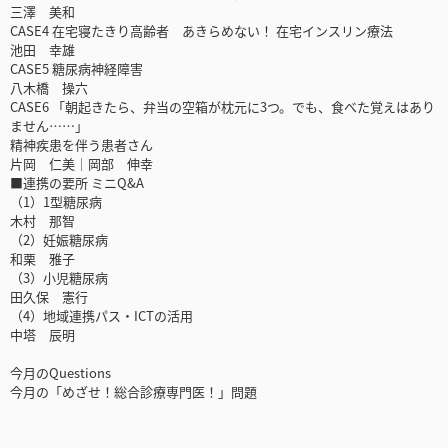
三澤 美和
CASE4 在宅寝たきり高齢者 あきらめない！ 在宅インスリン療法
池田 幸雄
CASE5 糖尿病神経障害
八木橋 操六
CASE6 「朝起きたら、弁当の空箱が枕元に3つ。でも、食べた覚えはあり
ません……」
精神疾患を伴う患者さん
片岡 仁美│岡部 伸幸
■連携の要所 ミニQ&A
（1）1型糖尿病
木村 那智
（2）妊娠糖尿病
和栗 雅子
（3）小児糖尿病
田久保 憲行
（4）地域連携パス・ICTの活用
中塔 辰明
今月のQuestions
今月の「めざせ！総合診療専門医！」問題