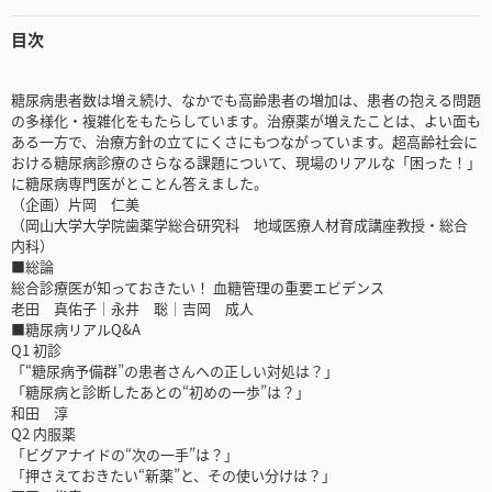
目次
糖尿病患者数は増え続け、なかでも高齢患者の増加は、患者の抱える問題
の多様化・複雑化をもたらしています。治療薬が増えたことは、よい面も
ある一方で、治療方針の立てにくさにもつながっています。超高齢社会に
おける糖尿病診療のさらなる課題について、現場のリアルな「困った！」
に糖尿病専門医がとことん答えました。
（企画）片岡 仁美
（岡山大学大学院歯薬学総合研究科 地域医療人材育成講座教授・総合
内科）
■総論
総合診療医が知っておきたい！ 血糖管理の重要エビデンス
老田 真佑子│永井 聡│吉岡 成人
■糖尿病リアルQ&A
Q1 初診
「“糖尿病予備群”の患者さんへの正しい対処は？」
「糖尿病と診断したあとの“初めの一歩”は？」
和田 淳
Q2 内服薬
「ビグアナイドの“次の一手”は？」
「押さえておきたい“新薬”と、その使い分けは？」