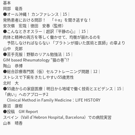
基本
岡部 竜吾
●オール沖縄！ カンファレンス｜15｜
発熱患者における問診！ 「＋α」を聞き逃すな！
安次嶺 宏哉｜徳田 安春（監修）
●こんなときオスラー｜超訳『平静の心』｜15｜
肉体と精神の両方を等しく働かせて、均衡が崩れるのを
予防しなければならない 「プラトンが描いた医術と医師」の章より
山中 克郎
●苦手克服｜野獣のリアル勉強法｜15｜
GIM based Rheumatology “猫の巻”!?
陶山 恭博
●総合診療専門医（仮）セルフトレーニング問題｜12｜
ストレスで下痢をきたしやすい55歳男性
北村 大
●55歳からの家庭医療｜明日から地域で働く技術とエビデンス｜15｜
「病い」へのアプローチ2
Clinical Method in Family Medicine：LIFE HISTORY
藤沼 康樹
●投稿 GM Report
スペイン（Vall d’Hebron Hospital, Barcelona）での病院実習
山本 晴香