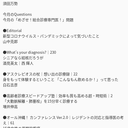
須田万勢
今月のQuestions
今月の「めざせ！総合診療専門医！」問題
●Editorial
新型コロナウイルス・パンデミックによって気づいたこと
山中克郎
●What’s your diagnosis?｜230
シニアなら結核だろうが
酒見英太｜西 輝人
●アスクレピオスの杖｜想い出の診療録｜22
身をもって体験するということ 「こんなもん飲めるか！」って思った
白石吉彦
●高齢者診療スピードアップ塾｜効率も質も高める超・時短術｜2
「大動脈解離・肺塞栓」を15分早く診療する
増井伸高
●オール沖縄！ カンファレンス Ver.2.0｜レジデントの対応と指導医の考
え｜61