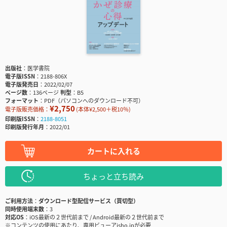
出版社
医学書院
電子版ISSN
2188-806X
電子版発売日
2022/02/07
ページ数
136ページ
判型
B5
フォーマット
PDF（パソコンへのダウンロード不可）
¥2,750
電子版販売価格：
(本体¥2,500＋税10％)
印刷版ISSN
2188-8051
印刷版発行年月
2022/01
カートに入れる
ちょっと立ち読み
ご利用方法
ダウンロード型配信サービス（買切型）
同時使用端末数
3
対応OS
iOS最新の２世代前まで / Android最新の２世代前まで
※コンテンツの使用にあたり、専用ビューアisho.jpが必要