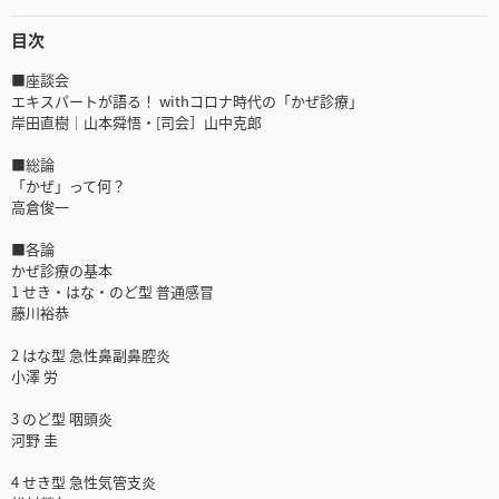
目次
■座談会
エキスパートが語る！ withコロナ時代の「かぜ診療」
岸田直樹│山本舜悟・[司会］山中克郎
■総論
「かぜ」って何？
高倉俊一
■各論
かぜ診療の基本
1 せき・はな・のど型 普通感冒
藤川裕恭
2 はな型 急性鼻副鼻腔炎
小澤 労
3 のど型 咽頭炎
河野 圭
4 せき型 急性気管支炎