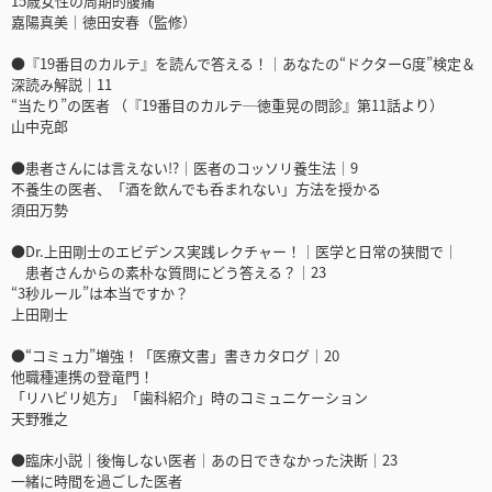
15歳女性の周期的腹痛
嘉陽真美｜徳田安春（監修）
●『19番目のカルテ』を読んで答える！｜あなたの“ドクターG度”検定＆
深読み解説｜11
“当たり”の医者 （『19番目のカルテ─徳重晃の問診』第11話より）
山中克郎
●患者さんには言えない!?｜医者のコッソリ養生法｜9
不養生の医者、「酒を飲んでも呑まれない」方法を授かる
須田万勢
●Dr.上田剛士のエビデンス実践レクチャー！｜医学と日常の狭間で｜
患者さんからの素朴な質問にどう答える？｜23
“3秒ルール”は本当ですか？
上田剛士
●“コミュ力”増強！「医療文書」書きカタログ｜20
他職種連携の登竜門！
「リハビリ処方」「歯科紹介」時のコミュニケーション
天野雅之
●臨床小説｜後悔しない医者｜あの日できなかった決断｜23
一緒に時間を過ごした医者