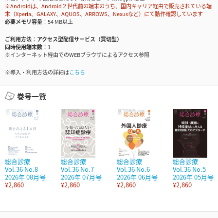
※Androidは、Android２世代前の端末のうち、国内キャリア経由で販売されている端
末（Xperia、GALAXY、AQUOS、ARROWS、Nexusなど）にて動作確認しています
必要メモリ容量
54 MB以上
ご利用方法
アクセス型配信サービス（買切型）
同時使用端末数
1
※インターネット経由でのWEBブラウザによるアクセス参照
※導入・利用方法の詳細は
こちら
巻号一覧
総合診療
総合診療
総合診療
総合診療
Vol.36 No.8
Vol.36 No.7
Vol.36 No.6
Vol.36 No.5
2026年 08月号
2026年 07月号
2026年 06月号
2026年 05月号
¥2,860
¥2,860
¥2,860
¥2,860