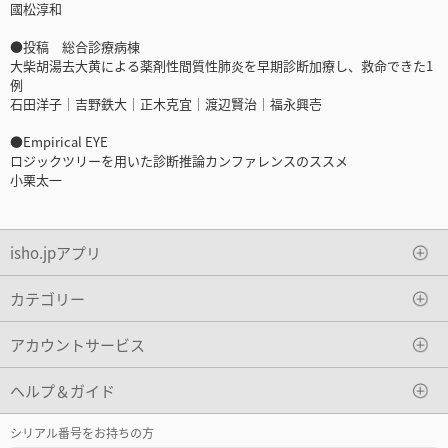
國松淳和
●投稿 総合診療病棟
大柴胡湯去大黄による薬剤性間質性肺炎を早期診断加療し、救命できた1
例
石田洋子｜吉野鉄大｜正木克宜｜渡辺賢治｜福永興壱
●Empirical EYE
ロジックツリーを用いた診断推論カンファレンスのススメ
小栗太一
isho.jpアプリ
カテゴリー
アカウントサービス
ヘルプ＆ガイド
シリアル番号をお持ちの方