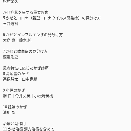
松村榮久
かぜ症状を呈する重要疾患
5 かぜとコロナ（新型コロナウイルス感染症）の見分け方
玉井道裕
6 かぜとインフルエンザの見分け方
大島 良│鈴木 純
7 かぜと敗血症の見分け方
渡邉剛史
患者特性に応じたかぜ診療
8 高齢者のかぜ
宗像慧太│山中克郎
9 小児のかぜ
継 仁│今井丈英│小松﨑英樹
10 妊婦のかぜ
清川 晶
治療と副作用
11 かぜ治療 漢方治療を含めて