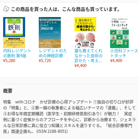
この商品を買った人は、こんな商品も買っています。
内科レジデント
レジデントのた
誰も教えてくれ
小児科ファース
の鉄則 第4版
めの神経診療
なかった皮疹の
トタッチ
¥5,280
¥5,720
診かた・考え...
¥4,400
¥4,400
概要
特集 withコロナ かぜ診療の心得アップデート ①独自の切り口が好評
の「特集」と、②第一線の執筆者による幅広いテーマの「連載」、そして
③お得な年間定期購読（医学生・初期研修医割引あり）が魅力！ 実症
例に基づく症候からのアプローチを中心に、診断から治療まで、ジェネラ
ルな日常診療に真に役立つ知識とスキルを選りすぐる。「総合診療専門
医」関連企画も。 (ISSN 2188-8051)