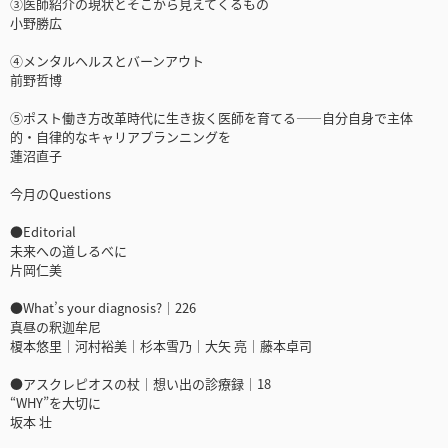
③医師紹介の現状とそこから見えてくるもの
小野勝広
④メンタルヘルスとバーンアウト
前野哲博
⑤ポスト働き方改革時代に生き抜く医師を育てる――自分自身で主体
的・自律的なキャリアプランニングを
蓮沼直子
今月のQuestions
●Editorial
未来への道しるべに
片岡仁美
●What’s your diagnosis?｜226
真昼の釈迦牟尼
榎本悠里｜河村裕美｜杉本雪乃｜大矢 亮｜藤本卓司
●アスクレピオスの杖｜想い出の診療録｜18
“WHY”を大切に
坂本 壮