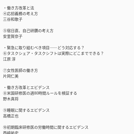
・働き方改革と法
④応招義務の考え方
三谷和歌子
⑤宿日直、自己研鑽の考え方
安里賀奈子
・緊急に取り組むべき項目――どう対応する？
⑥タスクシェア・タスクシフトは実際にどこまでできる？
江原 淳
⑦女性医師の働き方
片岡仁美
・働き方改革とエビデンス
⑧米国研修医の週80時間ルールを検証する
野木真将
⑨睡眠に関するエビデンス
高橋正也
⑩初期臨床研修医の労働時間に関するエビデンス
西﨑祐史