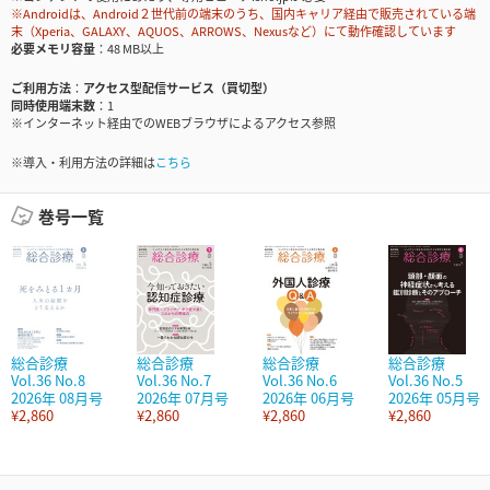
※Androidは、Android２世代前の端末のうち、国内キャリア経由で販売されている端
末（Xperia、GALAXY、AQUOS、ARROWS、Nexusなど）にて動作確認しています
必要メモリ容量
48 MB以上
ご利用方法
アクセス型配信サービス（買切型）
同時使用端末数
1
※インターネット経由でのWEBブラウザによるアクセス参照
※導入・利用方法の詳細は
こちら
巻号一覧
総合診療
総合診療
総合診療
総合診療
Vol.36 No.8
Vol.36 No.7
Vol.36 No.6
Vol.36 No.5
2026年 08月号
2026年 07月号
2026年 06月号
2026年 05月号
¥2,860
¥2,860
¥2,860
¥2,860