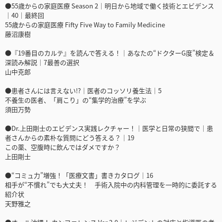
●55歳からの家庭医療 Season 2｜明日から地域で働く技術とエビデンス
｜40｜最終回
55歳からの家庭医療 Fifty Five Way to Family Medicine
藤沼康樹
●『19番目のカルテ』を読んで答える！｜あなたの“ドクターG度”検定＆
深読み解説｜7最善の選択
山中克郎
●患者さんには言えない!?｜医者のコッソリ養生法｜5
不養生の医者、「肩こり」の“集学的治療”を学ぶ
須田万勢
●Dr.上田剛士のエビデンス実践レクチャー！｜医学と日常の狭間で｜患
者さんからの素朴な質問にどう答える？｜19
この薬、空腹時に飲んではダメですか？
上田剛士
●“コミュ力”増強！「医療文書」書きカタログ｜16
相手が“不慣れ”でも大丈夫！ 手術入院中の内科管理を一時的に委託する
紹介状
天野雅之