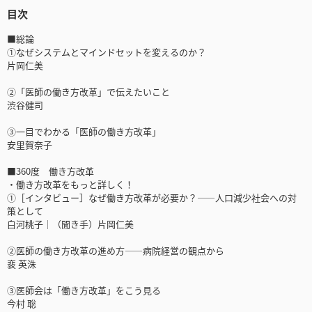
目次
■総論
①なぜシステムとマインドセットを変えるのか？
片岡仁美
②「医師の働き方改革」で伝えたいこと
渋谷健司
③一目でわかる「医師の働き方改革」
安里賀奈子
■360度 働き方改革
・働き方改革をもっと詳しく！
①［インタビュー］なぜ働き方改革が必要か？――人口減少社会への対
策として
白河桃子│（聞き手）片岡仁美
②医師の働き方改革の進め方――病院経営の観点から
裵 英洙
③医師会は「働き方改革」をこう見る
今村 聡