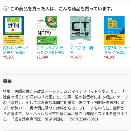
この商品を買った人は、こんな商品も買っています。
内科レジデント
こういうことだ
ＣＴ診断一問一
京都ERポケッ
の鉄則 第4版
ったのか!! NPPV
答
ブック 第2版
¥5,280
¥2,640
¥6,490
¥4,180
概要
特集 医師の働き方改革――システムとマインドセットを変えよう！ ①
独自の切り口が好評の「特集」と、②第一線の執筆者による幅広いテーマ
の「連載」、そして③お得な年間定期購読（医学生・初期研修医割引あ
り）が魅力！ 実症例に基づく症候からのアプローチを中心に、診断か
ら治療まで、ジェネラルな日常診療に真に役立つ知識とスキルを選りすぐ
る。「総合診療専門医」関連企画も。 (ISSN 2188-8051)