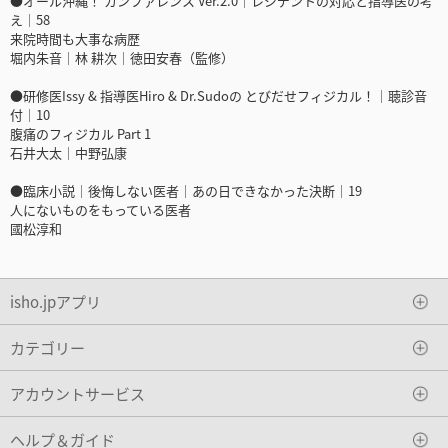
●オール沖縄！ カンファレンス Ver.2.0｜レジデントの対応と指導医の考
え｜58
来院時間も大事な病歴
堀内朱音｜林 耕次｜徳田安春（監修）
●研修医Issy & 指導医Hiro & Dr.Sudoの とびだせフィジカル！｜聴診音
付｜10
腹痛のフィジカル Part 1
石井大太｜中野弘康
●臨床小説｜後悔しない医者｜あの日できなかった決断｜19
人にないものをもっている医者
國松淳和
isho.jpアプリ
カテゴリー
アカウントサービス
ヘルプ＆ガイド