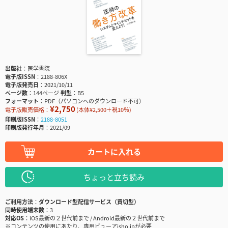
出版社
医学書院
電子版ISSN
2188-806X
電子版発売日
2021/10/11
ページ数
144ページ
判型
B5
フォーマット
PDF（パソコンへのダウンロード不可）
¥2,750
電子版販売価格：
(本体¥2,500＋税10％)
印刷版ISSN
2188-8051
印刷版発行年月
2021/09
カートに入れる
ちょっと立ち読み
ご利用方法
ダウンロード型配信サービス（買切型）
同時使用端末数
3
対応OS
iOS最新の２世代前まで / Android最新の２世代前まで
※コンテンツの使用にあたり、専用ビューアisho.jpが必要