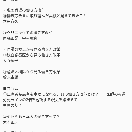
・私の職場の働き方改革
⑪働き方改革に取り組んだ実績と見えてきたこと
本田宜久
⑫クリニックでの働き方改革
雨森正記│中村琢弥
・医師の視点から見る働き方改革
⑬総合診療医から見る働き方改革
大野毎子
⑭産婦人科医から見る働き方改革
鈴木幸雄
■コラム
①医療者も患者も幸せになれる、真の働き方改革とは？――医師のみ過
労死ラインの2倍を容認する現実を踏まえて
中原のり子
②そもそも日本人の働き方って？
大室正志