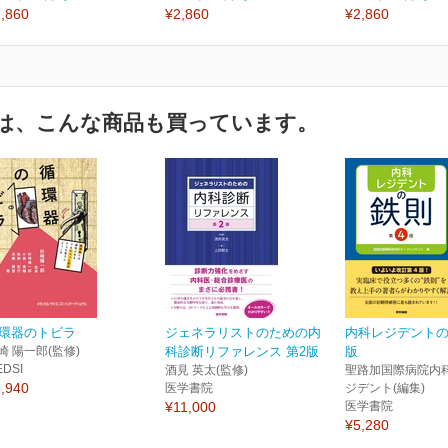
,860
¥2,860
¥2,860
は、こんな商品も買っています。
環器のトビラ
ジェネラリストのための内
内科レジデントの
崎 陽一郎(監修)
科診断リファレンス 第2版
版
EDSI
酒見 英太(監修)
聖路加国際病院内
,940
医学書院
ジデント(編集)
¥11,000
医学書院
¥5,280