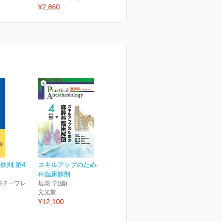
¥2,860
¥2,860
¥
鉄則 第4
スキルアップのための麻酔
科臨床解剖
科チーフレ
垣花 学(編)
文光堂
¥12,100