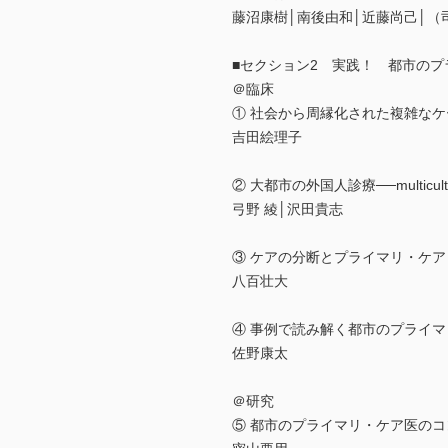
藤沼康樹│南後由和│近藤尚己│（
■セクション2 実践！ 都市のプ
＠臨床
① 社会から周縁化された複雑なケースを診る
吉田絵理子
② 大都市の外国人診療──multicu
弓野 綾│沢田貴志
③ ケアの分断とプライマリ・ケア
八百壮大
④ 事例で読み解く都市のプライマ
佐野康太
＠研究
⑤ 都市のプライマリ・ケア医の