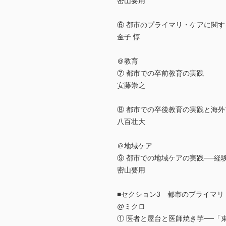
密山要用
⑥ 都市のプライマリ・ケアに関す
金子 惇
＠教育
⑦ 都市での卒前教育の実践
安藤崇之
⑧ 都市での卒後教育の実践と海
八百壮大
＠地域ケア
⑨ 都市での地域ケアの実践──経験
密山要用
■セクション3 都市のプライマリ
@ミクロ
① 医者と屋台と医師焼き芋──「