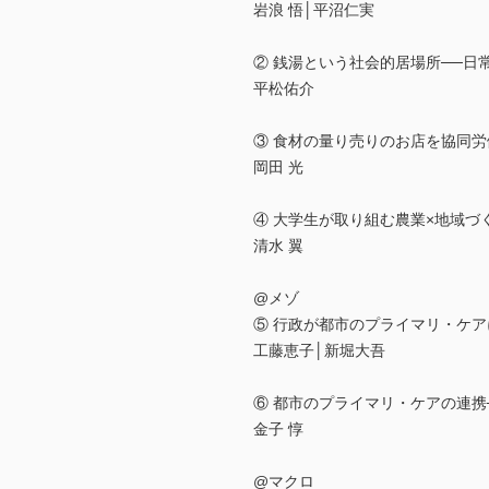
岩浪 悟│平沼仁実
② 銭湯という社会的居場所──日
平松佑介
③ 食材の量り売りのお店を協同労
岡田 光
④ 大学生が取り組む農業×地域づくり─
清水 翼
@メゾ
⑤ 行政が都市のプライマリ・ケ
工藤恵子│新堀大吾
⑥ 都市のプライマリ・ケアの連携──GPs
金子 惇
@マクロ