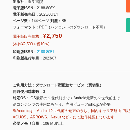
出版社
医学書院
電子版ISSN
2188-806X
電子版発売日
2023/08/14
ページ数
144ページ
判型
B5
フォーマット
PDF（パソコンへのダウンロード不可）
¥2,750
電子版販売価格：
(本体¥2,500＋税10％)
印刷版ISSN
2188-8051
印刷版発行年月
2023/07
ご利用方法
ダウンロード型配信サービス（買切型）
同時使用端末数
3
対応OS
iOS最新の２世代前まで / Android最新の２世代前まで
※コンテンツの使用にあたり、専用ビューアisho.jpが必要
※Androidは、Android２世代前の端末のうち、国内キャリア経由で販
AQUOS、ARROWS、Nexusなど）にて動作確認しています
必要メモリ容量
106 MB以上