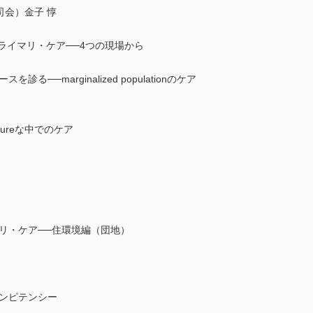
司会）金子 惇
ライマリ・ケア──4つの現場から
──marginalized populationのケア
ltureな中でのケア
リ・ケア──住環境編（団地）
コンピテンシー