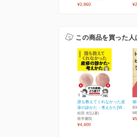
¥2,860
¥2
この商品を買った人
誰も教えてくれなかった皮
循
疹の診かた・考えかた[W...
杉
M
松田 光弘(著)
¥5
医学書院
¥4,400