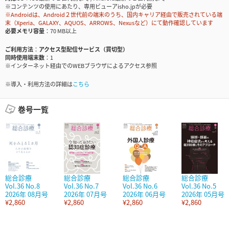
※コンテンツの使用にあたり、専用ビューアisho.jpが必要
※Androidは、Android２世代前の端末のうち、国内キャリア経由で販売されている端
末（Xperia、GALAXY、AQUOS、ARROWS、Nexusなど）にて動作確認しています
必要メモリ容量
70 MB以上
ご利用方法
アクセス型配信サービス（買切型）
同時使用端末数
1
※インターネット経由でのWEBブラウザによるアクセス参照
※導入・利用方法の詳細は
こちら
巻号一覧
総合診療
総合診療
総合診療
総合診療
Vol.36 No.8
Vol.36 No.7
Vol.36 No.6
Vol.36 No.5
2026年 08月号
2026年 07月号
2026年 06月号
2026年 05月号
¥2,860
¥2,860
¥2,860
¥2,860