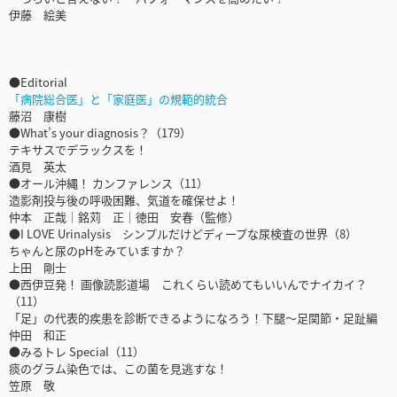
伊藤 絵美
●Editorial
「病院総合医」と「家庭医」の規範的統合
藤沼 康樹
●What’s your diagnosis？（179）
テキサスでデラックスを！
酒見 英太
●オール沖縄！ カンファレンス（11）
造影剤投与後の呼吸困難、気道を確保せよ！
仲本 正哉｜銘苅 正｜徳田 安春（監修）
●I LOVE Urinalysis シンプルだけどディープな尿検査の世界（8）
ちゃんと尿のpHをみていますか？
上田 剛士
●西伊豆発！ 画像読影道場 これくらい読めてもいいんでナイカイ？
（11）
「足」の代表的疾患を診断できるようになろう！下腿～足関節・足趾編
仲田 和正
●みるトレ Special（11）
痰のグラム染色では、この菌を見逃すな！
笠原 敬