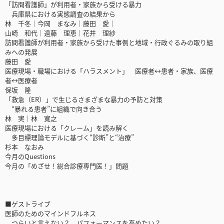
「訪問看護師」が利用者・家族から受ける暴力
兵庫県における実態調査の結果から
林 千冬│今岡 まなみ│藤田 愛│
山崎 和代│遠藤 理恵│花井 理紗
訪問看護師が利用者・家族から受けた事例と地域・行政ぐるみの取り組
みへの発展
藤田 愛
医療現場・職場における「ハラスメント」 医療者↔患者・家族、医療
者↔医療者
保坂 隆
「救急（ER）」で生じるさまざまな暴力の予防と対策
“暴れる患者”に組織で向き合う
林 実│林 寛之
医療現場における「クレーム」を読み解く
多目標理論モデルに基づく“診断”と“治療”
杉本 なおみ
今月のQuestions
今月の「めざせ！総合診療専門医！」問題
■ゲストライブ
医師のためのマインドフルネス
つらいと言えない？ パフォーマンスを高めたい？