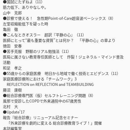
●国試にたずねよ（11）
筋力低下、ありやなしや。
山中 克郎
●診察で使える！ 急性期Point-of-Care超音波ベーシックス（8）
左室収縮能低下を疑った時
亀田 徹
●こんなときオスラー 超訳『平静の心』（11）
医師にとって“最も重要な資質”とは何か？ 「平静の心」の章より
徳田 安春
●苦手克服 野獣のリアル勉強法（11）
医局に属さない教育専任医師として 炸裂！ジェネラル・マインド普及
活動
和足 孝之
●55歳からの家庭医療 明日から地域で働く技術とエビデンス（11）
家庭医療診療所における「チームワーク」3
REFLECTION on REFLECTION and TEAMBUILDING
藤沼 康樹
●総合診療専門医（仮）セルフトレーニング問題（8）
風邪で受診したCOPDで外来通院中の67歳男性
北村 大
●Update’17
報告『総合診療』リニューアル記念セミナー
「外来診療を劇的に変える 総合診療教育ライブ！」開催
本誌編集室