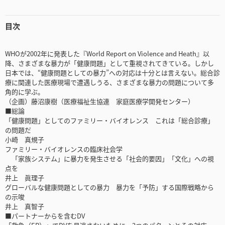
目次
WHOが2002年に発表した『World Report on Violence and Heath』以
降、さまざまな暴力が「健康問題」として重視されてきている。しかし
日本では、“健康問題としての暴力”への対応は十分とは言えない。総合診
療に関連した医療現場で遭遇しうる、さまざまな暴力の問題について多
角的に学ぶ。
（企画）藤沼康樹（医療福祉生協連 家庭医療学開発センター）
■総論
「健康問題」としてのファミリー・バイオレンス これは「総合診療」
の問題だ
小崎 真規子
ファミリー・バイオレンスの臨床社会学
「家族システム」に暴力を発生させる「社会的要因」「文化」への視
点を
井上 眞理子
グローバルな健康問題としての暴力 暴力を「予防」する国際戦略から
の示唆
井上 真智子
■パートナーからを含むDV