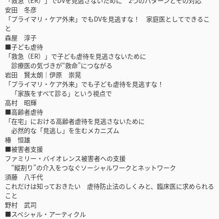
「救急（ER）」でDVを見逃さないために 2つのパターンとその対応
安田 冬彦
「プライマリ・ケア外来」でもDVを見逃すな！ 家庭医としてできるこ
と
森屋 淳子
■子ども虐待
「救急（ER）」で子ども虐待を見逃さないために
診療医の気づきが“救命”につながる
岩田 賢太朗│伊原 崇晃
「プライマリ・ケア外来」でも子ども虐待を見逃すな！
「家族をすべて診る」という視点で
高村 昭輝
■高齢者虐待
「在宅」における高齢者虐待を見逃さないために
必然的な「見逃し」を生むメカニズム
椿 恒雄
■被害者支援
ファミリー・バイオレンス被害者への支援
“縦割り”の介入をつなぐソーシャルワークとネットワーク
須藤 八千代
これだけは知っておきたい 虐待防止法のしくみと、臨床医に求められる
こと
野村 武司
■スペシャル・アーティクル