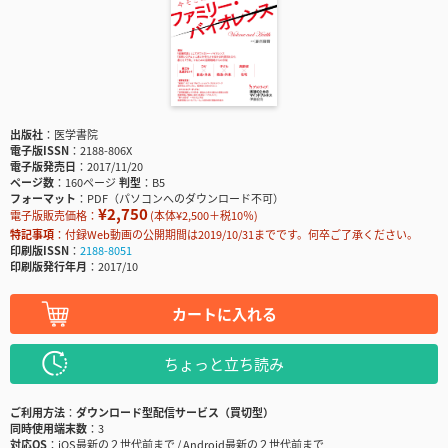
出版社
医学書院
電子版ISSN
2188-806X
電子版発売日
2017/11/20
ページ数
160ページ
判型
B5
フォーマット
PDF（パソコンへのダウンロード不可）
¥2,750
電子版販売価格：
(本体¥2,500＋税10％)
特記事項
付録Web動画の公開期間は2019/10/31までです。何卒ご了承ください。
印刷版ISSN
2188-8051
印刷版発行年月
2017/10
カートに入れる
ちょっと立ち読み
ご利用方法
ダウンロード型配信サービス（買切型）
同時使用端末数
3
対応OS
iOS最新の２世代前まで / Android最新の２世代前まで