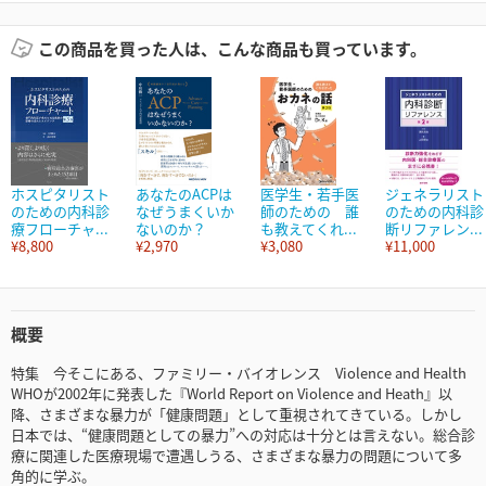
この商品を買った人は、こんな商品も買っています。
ホスピタリスト
あなたのACPは
医学生・若手医
ジェネラリスト
のための内科診
なぜうまくいか
師のための 誰
のための内科診
療フローチャ...
ないのか？
も教えてくれ...
断リファレン...
¥8,800
¥2,970
¥3,080
¥11,000
概要
特集 今そこにある、ファミリー・バイオレンス Violence and Health
WHOが2002年に発表した『World Report on Violence and Heath』以
降、さまざまな暴力が「健康問題」として重視されてきている。しかし
日本では、“健康問題としての暴力”への対応は十分とは言えない。総合診
療に関連した医療現場で遭遇しうる、さまざまな暴力の問題について多
角的に学ぶ。