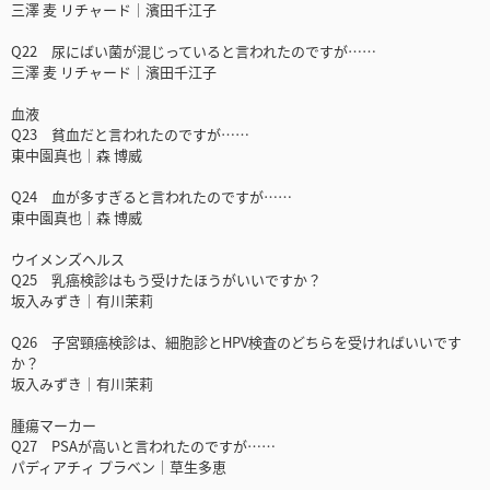
三澤 麦 リチャード｜濱田千江子
Q22 尿にばい菌が混じっていると言われたのですが……
三澤 麦 リチャード｜濱田千江子
血液
Q23 貧血だと言われたのですが……
東中園真也｜森 博威
Q24 血が多すぎると言われたのですが……
東中園真也｜森 博威
ウイメンズヘルス
Q25 乳癌検診はもう受けたほうがいいですか？
坂入みずき｜有川茉莉
Q26 子宮頸癌検診は、細胞診とHPV検査のどちらを受ければいいです
か？
坂入みずき｜有川茉莉
腫瘍マーカー
Q27 PSAが高いと言われたのですが……
パディアチィ プラベン｜草生多恵