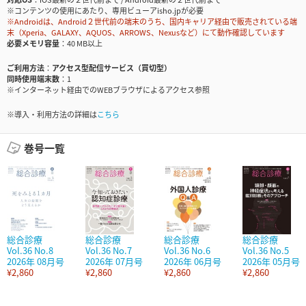
※コンテンツの使用にあたり、専用ビューアisho.jpが必要
※Androidは、Android２世代前の端末のうち、国内キャリア経由で販売されている端
末（Xperia、GALAXY、AQUOS、ARROWS、Nexusなど）にて動作確認しています
必要メモリ容量
40 MB以上
ご利用方法
アクセス型配信サービス（買切型）
同時使用端末数
1
※インターネット経由でのWEBブラウザによるアクセス参照
※導入・利用方法の詳細は
こちら
巻号一覧
総合診療
総合診療
総合診療
総合診療
Vol.36 No.8
Vol.36 No.7
Vol.36 No.6
Vol.36 No.5
2026年 08月号
2026年 07月号
2026年 06月号
2026年 05月号
¥2,860
¥2,860
¥2,860
¥2,860