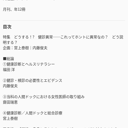
月刊、年12冊
目次
特集 どうする！? 健診異常──これってホントに異常なの？ どう説
明する？
企画：宮上泰樹｜内藤俊夫
■総論
①健康診断とヘルスリテラシー
福田 洋
②健診・検診の必要性とエビデンス
内藤俊夫
③当科の人間ドックにおける女性医師の取り組み
齋田瑞恵
④健康診断／人間ドックと総合診療
宮上泰樹