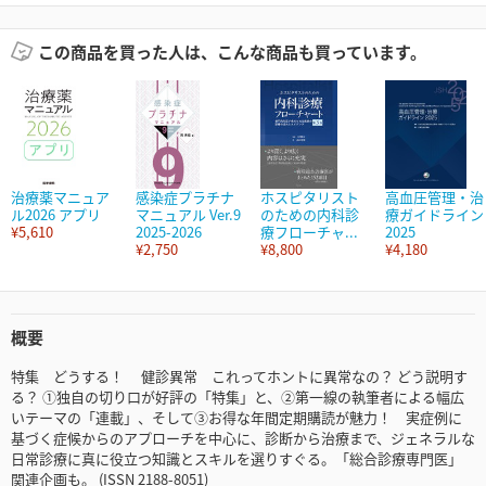
この商品を買った人は、こんな商品も買っています。
治療薬マニュア
感染症プラチナ
ホスピタリスト
高血圧管理・治
ル2026 アプリ
マニュアル Ver.9
のための内科診
療ガイドライン
¥5,610
2025-2026
療フローチャ...
2025
¥2,750
¥8,800
¥4,180
概要
特集 どうする！ 健診異常 これってホントに異常なの？ どう説明す
る？ ①独自の切り口が好評の「特集」と、②第一線の執筆者による幅広
いテーマの「連載」、そして③お得な年間定期購読が魅力！ 実症例に
基づく症候からのアプローチを中心に、診断から治療まで、ジェネラルな
日常診療に真に役立つ知識とスキルを選りすぐる。「総合診療専門医」
関連企画も。 (ISSN 2188-8051)