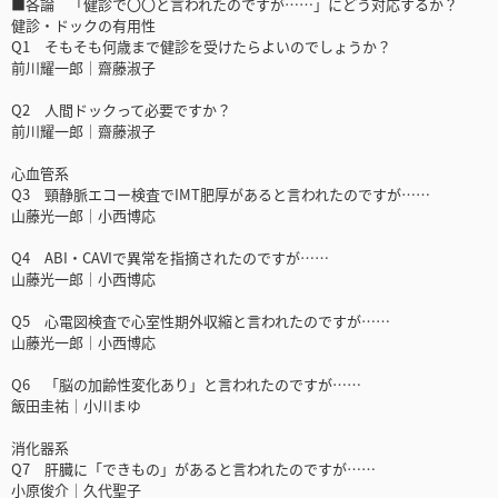
■各論 「健診で〇〇と言われたのですが……」にどう対応するか？
健診・ドックの有用性
Q1 そもそも何歳まで健診を受けたらよいのでしょうか？
前川耀一郎｜齋藤淑子
Q2 人間ドックって必要ですか？
前川耀一郎｜齋藤淑子
心血管系
Q3 頸静脈エコー検査でIMT肥厚があると言われたのですが……
山藤光一郎｜小西博応
Q4 ABI・CAVIで異常を指摘されたのですが……
山藤光一郎｜小西博応
Q5 心電図検査で心室性期外収縮と言われたのですが……
山藤光一郎｜小西博応
Q6 「脳の加齢性変化あり」と言われたのですが……
飯田圭祐｜小川まゆ
消化器系
Q7 肝臓に「できもの」があると言われたのですが……
小原俊介｜久代聖子