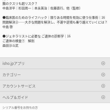
腸のクスリも超リスク？
中島洋平｜杉田周一｜本永英治｜佐藤直行、他（監修）
●臨床医のためのライフハック｜限りある時間を有効に使う仕事術｜16
問題解決②──大きな問題を解決し、不運や逆境も乗り越えていくには？
中島 啓
●ジェネラリストに必要な ご遺体の診断学｜16
ご遺体の検査⑦ 解剖
森田沙斗武
isho.jpアプリ
カテゴリー
アカウントサービス
ヘルプ＆ガイド
シリアル番号をお持ちの方