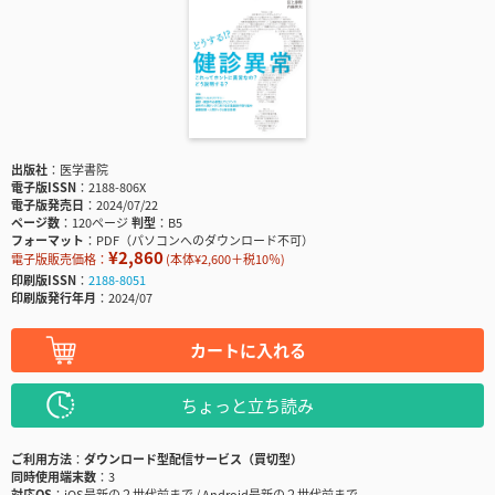
出版社
医学書院
電子版ISSN
2188-806X
電子版発売日
2024/07/22
ページ数
120ページ
判型
B5
フォーマット
PDF（パソコンへのダウンロード不可）
¥2,860
電子版販売価格：
(本体¥2,600＋税10％)
印刷版ISSN
2188-8051
印刷版発行年月
2024/07
カートに入れる
ちょっと立ち読み
ご利用方法
ダウンロード型配信サービス（買切型）
同時使用端末数
3
対応OS
iOS最新の２世代前まで / Android最新の２世代前まで