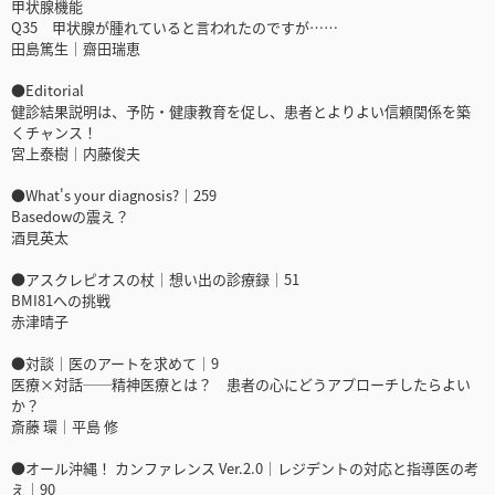
甲状腺機能
Q35 甲状腺が腫れていると言われたのですが……
田島篤生｜齋田瑞恵
●Editorial
健診結果説明は、予防・健康教育を促し、患者とよりよい信頼関係を築
くチャンス！
宮上泰樹｜内藤俊夫
●What's your diagnosis?｜259
Basedowの震え？
酒見英太
●アスクレピオスの杖｜想い出の診療録｜51
BMI81への挑戦
赤津晴子
●対談｜医のアートを求めて｜9
医療×対話──精神医療とは？ 患者の心にどうアプローチしたらよい
か？
斎藤 環｜平島 修
●オール沖縄！ カンファレンス Ver.2.0｜レジデントの対応と指導医の考
え｜90